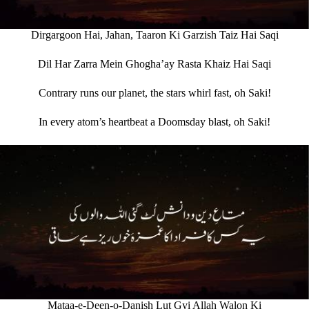
Dirgargoon Hai, Jahan, Taaron Ki Garzish Taiz Hai Saqi
Dil Har Zarra Mein Ghogha’ay Rasta Khaiz Hai Saqi
Contrary runs our planet, the stars whirl fast, oh Saki!
In every atom’s heartbeat a Doomsday blast, oh Saki!
Mataa-e-Deen-o-Danish Lut Gyi Allah Walon Ki