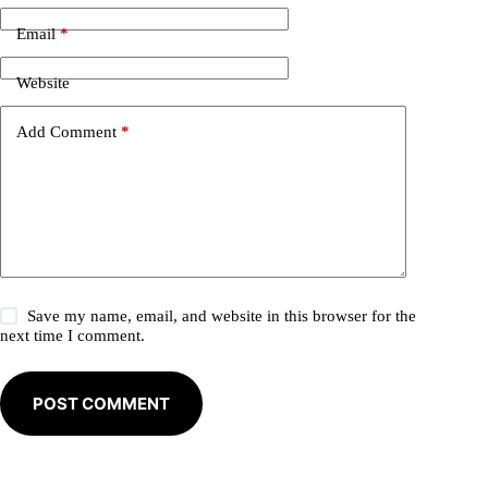
r
n
Email
*
a
t
i
Website
v
e
Add Comment
*
:
Save my name, email, and website in this browser for the
next time I comment.
POST COMMENT