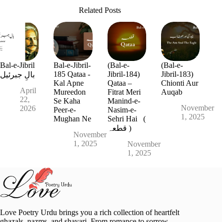
Related Posts
Bal-e-Jibril
Bal-e-Jibril-
(Bal-e-
(Bal-e-
185 Qataa -
Jibril-184)
Jibril-183)
بالِ جبرئیل
Kal Apne
Qataa –
Chionti Aur
April
Mureedon
Fitrat Meri
Auqab
22,
Se Kaha
Manind-e-
November
2026
Peer-e-
Nasim-e-
1, 2025
Mughan Ne
Sehri Hai (
قطعہ )
November
1, 2025
November
1, 2025
Love Poetry Urdu brings you a rich collection of heartfelt
ghazals, nazms, and shayari. From romance to sorrow,