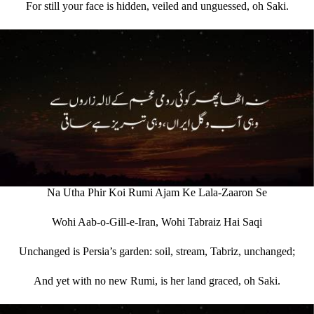
For still your face is hidden, veiled and unguessed, oh Saki.
Na Utha Phir Koi Rumi Ajam Ke Lala-Zaaron Se
Wohi Aab-o-Gill-e-Iran, Wohi Tabraiz Hai Saqi
Unchanged is Persia’s garden: soil, stream, Tabriz, unchanged;
And yet with no new Rumi, is her land graced, oh Saki.