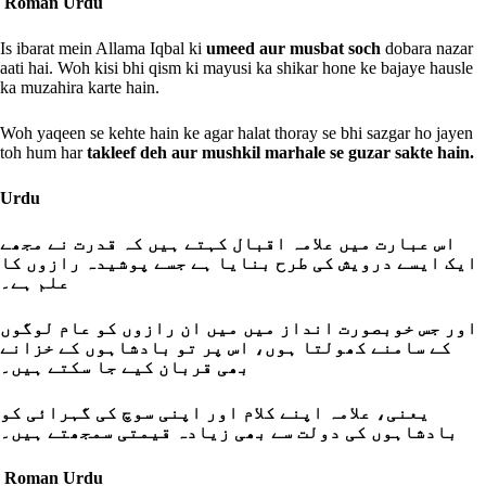
Roman Urdu
Is ibarat mein Allama Iqbal ki
umeed aur musbat soch
dobara nazar
aati hai. Woh kisi bhi qism ki mayusi ka shikar hone ke bajaye hausle
ka muzahira karte hain.
Woh yaqeen se kehte hain ke agar halat thoray se bhi sazgar ho jayen
toh hum har
takleef deh aur mushkil marhale se guzar sakte hain.
Urdu
اس عبارت میں علامہ اقبال کہتے ہیں کہ قدرت نے مجھے
ایک ایسے درویش کی طرح بنایا ہے جسے پوشیدہ رازوں کا
علم ہے۔
اور جس خوبصورت انداز میں میں ان رازوں کو عام لوگوں
کے سامنے کھولتا ہوں، اس پر تو بادشاہوں کے خزانے
بھی قربان کیے جا سکتے ہیں۔
یعنی، علامہ اپنے کلام اور اپنی سوچ کی گہرائی کو
بادشاہوں کی دولت سے بھی زیادہ قیمتی سمجھتے ہیں۔
Roman Urdu