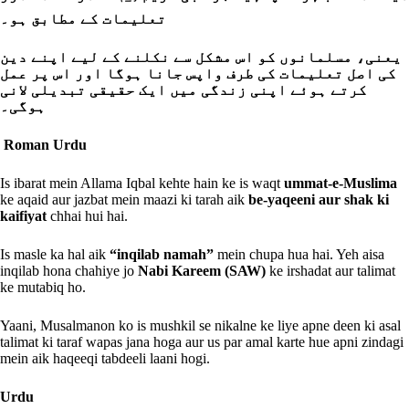
تعلیمات کے مطابق ہو۔
یعنی، مسلمانوں کو اس مشکل سے نکلنے کے لیے اپنے دین
کی اصل تعلیمات کی طرف واپس جانا ہوگا اور اس پر عمل
کرتے ہوئے اپنی زندگی میں ایک حقیقی تبدیلی لانی
ہوگی۔
Roman Urdu
Is ibarat mein Allama Iqbal kehte hain ke is waqt
ummat-e-Muslima
ke aqaid aur jazbat mein maazi ki tarah aik
be-yaqeeni aur shak ki
kaifiyat
chhai hui hai.
Is masle ka hal aik
“inqilab namah”
mein chupa hua hai. Yeh aisa
inqilab hona chahiye jo
Nabi Kareem (SAW)
ke irshadat aur talimat
ke mutabiq ho.
Yaani, Musalmanon ko is mushkil se nikalne ke liye apne deen ki asal
talimat ki taraf wapas jana hoga aur us par amal karte hue apni zindagi
mein aik haqeeqi tabdeeli laani hogi.
Urdu