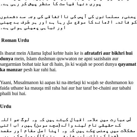
پوری دنیا قیامت کا منظر پیش کر رہی ہے۔
یعنی، مسلمانوں کی آپس کی نااتفاقی کی وجہ سے دشمنوں
کو فائدہ اٹھانے کا موقع مل رہا ہے اور ہر طرف بے چینی
اور تباہی پھیلی ہوئی ہے۔
Roman Urdu
Is ibarat mein Allama Iqbal kehte hain ke is
afratafri aur bikhri hui
dunya
mein, Islam dushman quwwaton ne apni sazishain aur
sargarmian bohat taiz kar di hain, jis ki wajah se poori dunya
qayamat
ka manzar
pesh kar rahi hai.
Yaani, Musalmanon ki aapas ki na-ittefaqi ki wajah se dushmanon ko
faida uthane ka mauqa mil raha hai aur har taraf be-chaini aur tabahi
phaili hui hai.
Urdu
ا
س عبارت میں علامہ اقبال کہتے ہیں کہ وہ لوگ جو اللہ
کے حقیقی نام لینے والے (سچے مومن) ہیں، اب اتنی
مشکلات میں پھنس چکے ہیں کہ وہ اپنا اصل مقام اور مقصد
(خدا کے نائب اور خلیفہ ہونے کا) بھول چکے ہیں۔