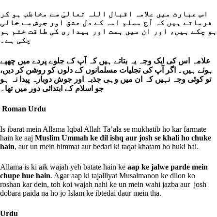
اس عبارت میں علامہ اقبال اللہ تعالیٰ سے مخاطب ہو کر
فرماتے ہیں کہ آج مسلم امہ کے دل عشق اور جوش سے خالی
ہو چکے ہیں، اور ان میں ہمت اور بیداری کی طاقت ختم ہو
چکی ہے۔
علامہ اس کی ایک وجہ یہ بتاتے ہیں کہ آپ کے جلوے پردے میں چھپے
ہوئے ہیں۔ اگر آپ کی تجلیات مسلمانوں کے دلوں کو روشن کر دیں،
تو کوئی وجہ نہیں کہ ان میں وہی جذبہ اور جوش دوبارہ پیدا نہ ہو
جو اسلام کے ابتدائی دور میں تھا۔
Roman Urdu
Is ibarat mein Allama Iqbal Allah Ta’ala se mukhatib ho kar farmate
hain ke aaj
Muslim Ummah ke dil ishq aur josh se khali ho chuke
hain
, aur un mein himmat aur bedari ki taqat khatam ho huki hai.
Allama is ki aik wajah yeh batate hain ke
aap ke jalwe parde mein
chupe hue hain
. Agar aap ki tajalliyat Musalmanon ke dilon ko
roshan kar dein, toh koi wajah nahi ke un mein wahi jazba aur josh
dobara paida na ho jo Islam ke ibtedai daur mein tha.
Urdu