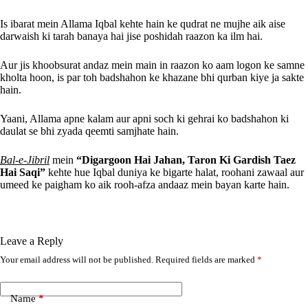
Is ibarat mein Allama Iqbal kehte hain ke qudrat ne mujhe aik aise
darwaish ki tarah banaya hai jise poshidah raazon ka ilm hai.
Aur jis khoobsurat andaz mein main in raazon ko aam logon ke samne
kholta hoon, is par toh badshahon ke khazane bhi qurban kiye ja sakte
hain.
Yaani, Allama apne kalam aur apni soch ki gehrai ko badshahon ki
daulat se bhi zyada qeemti samjhate hain.
Bal-e-Jibril
mein
“Digargoon Hai Jahan, Taron Ki Gardish Taez
Hai Saqi”
kehte hue Iqbal duniya ke bigarte halat, roohani zawaal aur
umeed ke paigham ko aik rooh-afza andaaz mein bayan karte hain.
Leave a Reply
Your email address will not be published.
Required fields are marked
*
A
l
t
e
Name
*