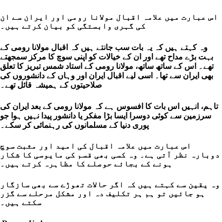
اس عبارت میں علامہ اقبال مولانا رومی اور ایران سے ان
کی گہری وابستگی کو بیان کرتے ہیں۔
وہ کہتے ہیں کہ یہ بات سب جانتے ہیں کہ اقبال مولانا رومی کے
بہت بڑے مداح تھے اور ان کے خیالات کو اپنی سوچ کا مرکز سمجھتے
تھے۔ اس کے ساتھ ساتھ، مولانا رومی کے استاد شمس تبریز کا تعلق
بھی ایران سے تھا۔ اسی لیے اقبال ایران اور وہاں کے دانشوروں کی
صلاحیتوں کے ہمیشہ قائل تھے۔
تاہم، انہیں اس بات کا افسوس ہے کہ مولانا رومی کے بعد ایران کی
سرزمین سے کوئی دوسرا ایسا بڑا مفکر یا دانشور پیدا نہیں ہوا جو
پوری دنیا کے مسلمانوں کی رہنمائی کر سکے۔
اس عبارت میں علامہ اقبال کی امید اور مثبت سوچ
دوبارہ نظر آتی ہے۔ وہ کسی بھی قسم کی مایوسی کا شکار
ہونے کے بجائے حوصلے کا مظاہرہ کرتے ہیں۔
وہ یقین سے کہتے ہیں کہ اگر حالات تھوڑے سے بھی سازگار
ہو جائیں تو ہم ہر تکلیف دہ اور مشکل مرحلے سے گزر
سکتے ہیں۔