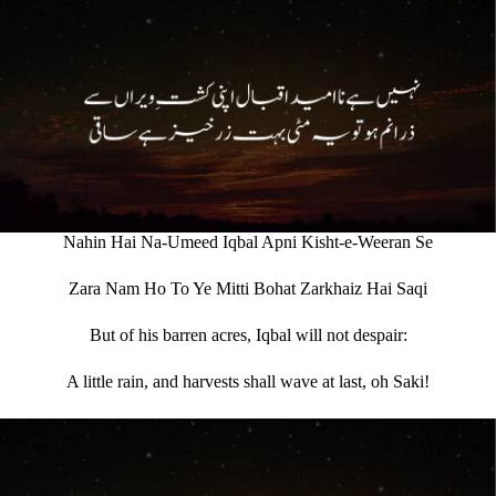
Nahin Hai Na-Umeed Iqbal Apni Kisht-e-Weeran Se
Zara Nam Ho To Ye Mitti Bohat Zarkhaiz Hai Saqi
But of his barren acres, Iqbal will not despair:
A little rain, and harvests shall wave at last, oh Saki!