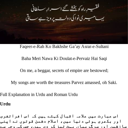
Faqeer-e-Rah Ko Bakhshe Ga’ay Asrar-e-Sultani
Baha Meri Nawa Ki Doulat-e-Pervaiz Hai Saqi
On me, a beggar, secrets of empire are bestowed;
My songs are worth the treasures Parvez amassed, oh Saki.
Full Explanation in Urdu and Roman Urdu
Urdu
اس عبارت میں علامہ اقبال کہتے ہیں کہ اس افراتفری
اور بکھری ہوئی دنیا میں، اسلام دشمن قوتوں نے اپنی
سازشیں اور سرگرمیاں بہت تیز کر دی ہیں، جس کی وجہ سے