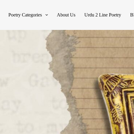
Poetry Categories
About Us
Urdu 2 Line Poetry
B