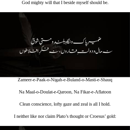
God mighty will that I beside myself should be.
Zameer-e-Paak-o-Nigah-e-Buland-o-Masti-e-Shauq
Na Maal-o-Doulat-e-Qaroon, Na Fikar-e-Aflatoon
Clean conscience, lofty gaze and zeal is all I hold.
I neither like nor claim Plato’s thought or Croesus’ gold: