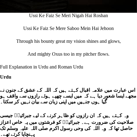
Ussi Ke Faiz Se Meri Nigah Hai Roshan
Ussi Ke Faiz Se Mere Saboo Mein Hai Jehoon
Through his bounty great my vision shines and glows,
And mighty Oxus too in my pitcher flows.
Full Explanation in Urdu and Roman Urdu
Urdu
اس عبارت میں علامہ اقبال کہتے ہیں کہ اللہ کے عشق کے جنون نے
مجھے ایسا شعور دیا ہے کہ میں ایسے چھپے ہوئے رازوں سے واقف ہو
گیا ہوں جنہیں میں اپنی زبان سے بیان نہیں کر سکتا۔
وہ کہتے ہیں کہ ان رازوں کو ظاہر کرنے کے لیے جبرائیلؑ جیسی
صلاحیت کی ضرورت ہے۔ جبرائیلؑ کو فرشتوں میں یہ خاص اعزاز
حاصل تھا کہ وہ اللہ کی وحی رسول اکرم صلی اللہ علیہ وسلم تک
پہنچایا کرتے تھے۔