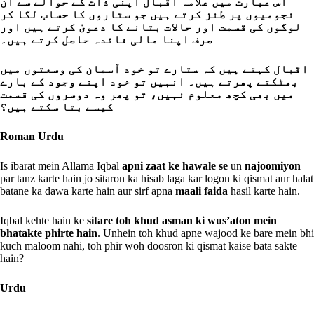
اس عبارت میں علامہ اقبال اپنی ذات کے حوالے سے ان
نجومیوں پر طنز کرتے ہیں جو ستاروں کا حساب لگا کر
لوگوں کی قسمت اور حالات بتانے کا دعویٰ کرتے ہیں اور
صرف اپنا مالی فائدہ حاصل کرتے ہیں۔
اقبال کہتے ہیں کہ ستارے تو خود آسمان کی وسعتوں میں
بھٹکتے پھرتے ہیں۔ انہیں تو خود اپنے وجود کے بارے
میں بھی کچھ معلوم نہیں، تو پھر وہ دوسروں کی قسمت
کیسے بتا سکتے ہیں؟
Roman Urdu
Is ibarat mein Allama Iqbal
apni zaat ke hawale se
un
najoomiyon
par tanz karte hain jo sitaron ka hisab laga kar logon ki qismat aur halat
batane ka dawa karte hain aur sirf apna
maali faida
hasil karte hain.
Iqbal kehte hain ke
sitare toh khud asman ki wus’aton mein
bhatakte phirte hain
. Unhein toh khud apne wajood ke bare mein bhi
kuch maloom nahi, toh phir woh doosron ki qismat kaise bata sakte
hain?
Urdu