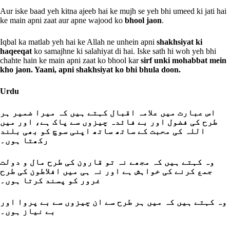
Aur iske baad yeh kitna ajeeb hai ke mujh se yeh bhi umeed ki jati hai
ke main apni zaat aur apne wajood ko
bhool jaon
.
Iqbal ka matlab yeh hai ke Allah ne unhein apni
shakhsiyat ki
haqeeqat
ko samajhne ki salahiyat di hai. Iske sath hi woh yeh bhi
chahte hain ke main apni zaat ko bhool kar
sirf unki mohabbat mein
kho jaon. Yaani, apni shakhsiyat ko bhi bhula doon.
Urdu
اس عبارت میں علامہ اقبال کہتے ہیں کہ میرا ضمیر ہر
طرح کی فضول اور بے فائدہ چیزوں سے پاک ہے، اور میں
اللہ کی محبت کے ساتھ ساتھ اپنی سوچ کو بھی بلند
رکھتا ہوں۔
وہ کہتے ہیں کہ مجھے نہ تو قارون کی طرح مال و دولت
جمع کرنے کی خواہش ہے اور نہ ہی میں افلاطون کی طرح
غرور کو پسند کرتا ہوں۔
وہ کہتے ہیں کہ میں ہر طرح سے ان چیزوں سے بے پروا اور
بے نیاز ہوں۔