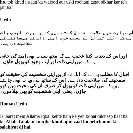
ho
, toh khud insaan ka wajood aur uski roohani taqat bikhar kar reh
jati hai.
Urdu
ا
س عبارت میں علامہ اقبال کہتے ہیں کہ یہ بہت دلچسپ بات
ہے کہ اللہ تعالیٰ نے مجھے خود اپنی ذات کو پہچاننے کی
صلاحیت دی ہے۔
اور اس کے بعد یہ کتنا عجیب ہے کہ مجھ سے یہ بھی امید کی جاتی
ہے کہ میں اپنی ذات اور اپنے وجود کو بھول جاؤں۔
اقبال کا مطلب یہ ہے کہ اللہ نے انہیں اپنی شخصیت کی حقیقت کو
سمجھنے کی صلاحیت دی ہے۔ اس کے ساتھ ہی وہ یہ بھی چاہتے
ہیں کہ میں اپنی ذات کو بھول کر صرف ان کی محبت میں کھو
جاؤں۔ یعنی، اپنی شخصیت کو بھی بھلا دوں۔
Roman Urdu
Is ibarat mein Allama Iqbal kehte hain ke yeh bohat dilchasp baat hai
ke
Allah Ta’ala ne mujhe khud apni zaat ko pehchanne ki
salahiyat di hai
.