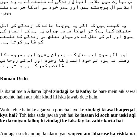
اس عبارت میں علامہ اقبال زندگی کے فلسفے کے بارے میں
ایک سوال پوچھتے ہیں اور پھر خود ہی اس کا جواب دیتے
ہیں۔
وہ کہتے ہیں کہ اگر یہ پوچھا جائے کہ زندگی کی اصل
حقیقت کیا ہے؟ تو اس کا سادہ جواب یہ ہے کہ انسان کی
سوچ اور اس کی عقل کے درمیان تعلق ہی زندگی کے فلسفے
کو ظاہر کرتا ہے۔
اور اگر سوچ اور عقل کے درمیان یقین اور بھروسے کا
رشتہ نہ ہو، تو خود انسان کا وجود اور اس کی روحانی
طاقت بکھر کر رہ جاتی ہے۔
Roman Urdu
Is ibarat mein Allama Iqbal
zindagi ke falsafay
ke bare mein aik sawal
poochte hain aur phir khud hi iska jawab dete hain.
Woh kehte hain ke agar yeh poocha jaye ke
zindagi ki asal haqeeqat
kya hai?
Toh iska sada jawab yeh hai ke
insaan ki soch aur uski aql
ke darmiyan talluq hi zindagi ke falsafay ko zahir karta hai
.
Aur agar soch aur aql ke darmiyan
yaqeen aur bharose ka rishta na