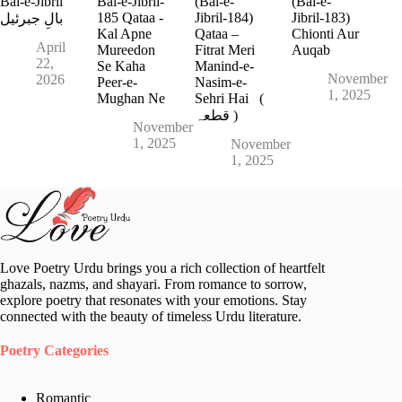
Bal-e-Jibril
Bal-e-Jibril-
(Bal-e-
(Bal-e-
185 Qataa -
Jibril-184)
Jibril-183)
بالِ جبرئیل
Kal Apne
Qataa –
Chionti Aur
April
Mureedon
Fitrat Meri
Auqab
22,
Se Kaha
Manind-e-
November
2026
Peer-e-
Nasim-e-
1, 2025
Mughan Ne
Sehri Hai (
قطعہ )
November
1, 2025
November
1, 2025
Love Poetry Urdu brings you a rich collection of heartfelt
ghazals, nazms, and shayari. From romance to sorrow,
explore poetry that resonates with your emotions. Stay
connected with the beauty of timeless Urdu literature.
Poetry Categories
Romantic