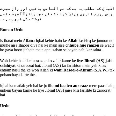
اقبال کا مطلب یہ ہے کہ جو الہامی باتیں اور راز میرے
پاس ہیں، انہیں بیان کرنے کے لیے جبرائیلؑ جیسے کسی
فرشتے کی ضرورت ہے۔
Roman Urdu
Is ibarat mein Allama Iqbal kehte hain ke
Allah ke ishq
ke junoon ne
mujhe aisa shaoor diya hai ke main aise
chhupe hue raazon
se waqif
ho gaya hoon jinhein main apni zaban se bayan nahi kar sakta.
Woh kehte hain ke in raazon ko zahir karne ke liye
Jibrail (AS) jaisi
salahiyat
ki zaroorat hai. Jibrail (AS) ko farishton mein yeh khas
ehtram hasil tha ke woh Allah ki
wahi Rasool-e-Akram (S.A.W.)
tak
pohanchaya karte the.
Iqbal ka matlab yeh hai ke jo
ilhami baaten aur raaz
mere paas hain,
unhein bayan karne ke liye Jibrail (AS) jaise kisi farishte ki zaroorat
hai.
Urdu