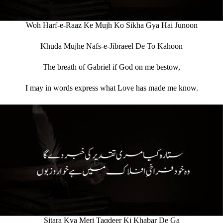
Woh Harf-e-Raaz Ke Mujh Ko Sikha Gya Hai Junoon
Khuda Mujhe Nafs-e-Jibraeel De To Kahoon
The breath of Gabriel if God on me bestow,
I may in words express what Love has made me know.
Sitara Kya Meri Taqdeer Ki Khabar De Ga