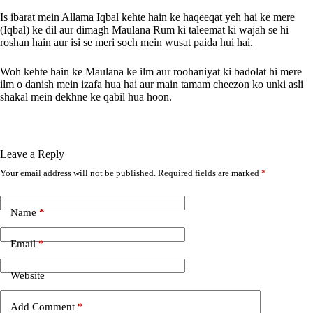
Is ibarat mein Allama Iqbal kehte hain ke haqeeqat yeh hai ke mere
(Iqbal) ke dil aur dimagh Maulana Rum ki taleemat ki wajah se hi
roshan hain aur isi se meri soch mein wusat paida hui hai.
Woh kehte hain ke Maulana ke ilm aur roohaniyat ki badolat hi mere
ilm o danish mein izafa hua hai aur main tamam cheezon ko unki asli
shakal mein dekhne ke qabil hua hoon.
Leave a Reply
Your email address will not be published.
Required fields are marked
*
A
l
t
e
Name
*
r
n
Email
*
a
t
i
Website
v
e
Add Comment
*
: