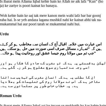
Is ibarat mein Allama Iqbal kehte hain ke Allah ne aik lafz “Kun” (ho
ja) ke zariye is poori kainat ko banaya.
Woh kehte hain ke aaj tak mere kanon mein wahi lafz bar bar goonj
raha hai. Is se yeh andaza lagana mushkil nahi ke kainat abhi tak na-
mukammal hai aur poori tarah se mukammal nahi hui.
Urdu
اس عبارت میں علامہ اقبال آج کے انسان سے مخاطب ہو کر کہتے
ہیں کہ “تمہارے مسائل صرف اسی صورت میں حل ہو سکتے ہیں
جب تم میں مولانا روم جیسا عشق اور روحانیت پیدا ہو جائے۔”
لیکن بدقسمتی یہ ہے کہ تم مغرب کے جادو کا شکار ہو اور
اسی وجہ سے تمہاری سوچ مفلوج ہو کر رہ گئی ہے۔
ان کا مطلب یہ ہے کہ انسان مغرب کی تہذیب سے اتنا
متاثر ہے کہ اس نے مولانا روم کی تعلیمات کو بھلا دیا
ہے۔ یہ خطاب خاص طور پر مسلمانوں سے ہے۔
Roman Urdu
Is ibarat mein Allama Iqbal aaj ke insaan se mukhatib ho kar kehte hain