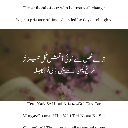
The selfhood of one who bemoans all change,
Is yet a prisoner of time, shackled by days and nights.
Tere Nafs Se Huwi Atish-e-Gul Taiz Tar
Murg-e-Chaman! Hai Yehi Teri Nawa Ka Sila
O songbird! Thy song is well rewarded when