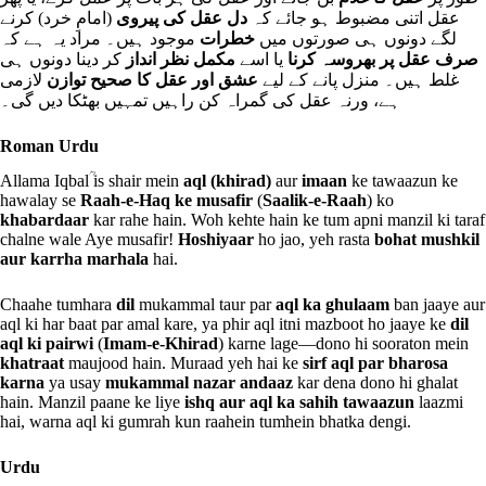
عقل اتنی مضبوط ہو جائے کہ
دل عقل کی پیروی
(امامِ خرد) کرنے
لگے دونوں ہی صورتوں میں
خطرات
موجود ہیں۔ مراد یہ ہے کہ
صرف عقل پر بھروسہ کرنا
یا اسے
مکمل نظر انداز
کر دینا دونوں ہی
غلط ہیں۔ منزل پانے کے لیے
عشق اور عقل کا صحیح توازن
لازمی
ہے، ورنہ عقل کی گمراہ کن راہیں تمہیں بھٹکا دیں گی۔
Roman Urdu
Allama Iqbalؒ is shair mein
aql (khirad)
aur
imaan
ke tawaazun ke
hawalay se
Raah-e-Haq ke musafir
(
Saalik-e-Raah
) ko
khabardaar
kar rahe hain. Woh kehte hain ke tum apni manzil ki taraf
chalne wale Aye musafir!
Hoshiyaar
ho jao, yeh rasta
bohat mushkil
aur karrha marhala
hai.
Chaahe tumhara
dil
mukammal taur par
aql ka ghulaam
ban jaaye aur
aql ki har baat par amal kare, ya phir aql itni mazboot ho jaaye ke
dil
aql ki pairwi
(
Imam-e-Khirad
) karne lage—dono hi sooraton mein
khatraat
maujood hain. Muraad yeh hai ke
sirf aql par bharosa
karna
ya usay
mukammal nazar andaaz
kar dena dono hi ghalat
hain. Manzil paane ke liye
ishq aur aql ka sahih tawaazun
laazmi
hai, warna aql ki gumrah kun raahein tumhein bhatka dengi.
Urdu