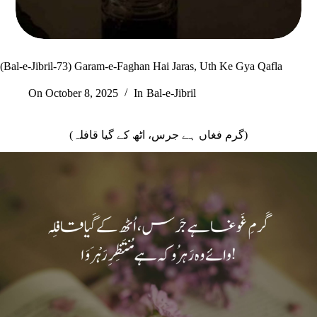
(Bal-e-Jibril-73) Garam-e-Faghan Hai Jaras, Uth Ke Gya Qafla
On
October 8, 2025
In
Bal-e-Jibril
(گرم فغاں ہے جرس، اٹھ کے گیا قافلہ)