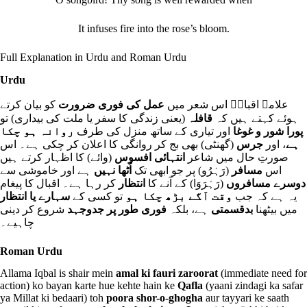
It infuses fire into the rose’s bloom.
Full Explanation in Urdu and Roman Urdu
Urdu
علامہ اقبالؒ اس شعر میں
عمل کی فوری ضرورت
کو بیان کرتے
ہوئے کہتے ہیں کہ
قافلہ
(یعنی زندگی کا سفر یا ملت کی بیداری) تو
پورا شور و غوغا
اور تیاری کے ساتھ منزل کی طرف
روانہ ہو چکا
ہے
، اور
جرس
(گھنٹی) بھی بج کر روانگی کا اعلان کر چکی ہے۔ اس
صورتِ حال میں شاعر
انتہائی افسوس
(وائے) کا اظہار کرتے ہیں
اس
مسافر
(رَہْرُو) پر جو ابھی تک
اُٹھا نہیں
ہے اور خاموشی سے
دوسرے مسافروں
(رَہْرَوَا) کے آنے کا
انتظار
کر رہا ہے۔ اقبال کا پیغام
یہ ہے کہ جب
وقت آگے بڑھ چکا ہو
تو کسی کے
سہارے یا انتظار
میں بیٹھنا
بدقسمتی
ہے، بلکہ
فوری طور پر جدوجہد
شروع کر دینی
چاہیے۔
Roman Urdu
Allama Iqbal is shair mein
amal ki fauri zaroorat
(immediate need for
action) ko bayan karte hue kehte hain ke
Qafla
(yaani zindagi ka safar
ya Millat ki bedaari) toh
poora shor-o-ghogha
aur tayyari ke saath