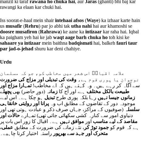
manzil ki taraf
rawana ho chuka hai
, aur
Jaras
(ghanti) bhi baj kar
rawangi ka elaan kar chuki hai.
Iss soorat-e-haal mein shair
intehaai afsos
(
Waye
) ka izhaar karte hain
us
musafir
(
Rehru
) par jo abhi tak
utha nahi
hai aur khamoshi se
doosre musafiron
(
Rahrawa
) ke aane ka
intizaar
kar raha hai. Iqbal
ka paigham yeh hai ke jab
waqt aage barh chuka ho
toh kisi ke
sahaare ya intizaar
mein baithna
badqismati
hai, balkeh
fauri taur
par jad-o-jehad
shuru kar deni chahiye.
Urdu
علامہ اقبالؒ اس شعر میں مخاطب کو، جو کہ مسلمان
نوجوان یا پوری قوم ہے،
وقت کی تبدیلی اور مزاج کی ضرورت
سے آگاہ کر رہے ہیں۔ وہ کہتے ہیں کہ اے مخاطب!
تمہارا مزاج اور
طبیعت بالکل مختلف
ہے، اور آج کا
زمانہ
(دورِ حاضر) بھی
پچھلے
زمانوں جیسا نہیں
رہا بلکہ پوری طرح
تبدیل
ہو چکا ہے۔ اس لیے،
موجودہ دور کے تقاضوں کے مطابق اب وہ
پرانا اور روایتی خانقاہی
سلسلہ
(صوفیوں کے مراکز، جہاں صرف ذکر و عبادت ہوتی تھی اور
دنیاوی امور سے کنارہ کشی سکھائی جاتی تھی) تمہارے
حالات اور
مقاصد کے لیے مناسب
اور
موافق نہیں
ہے۔ اقبال کا زور اس بات پر
ہے کہ قوم کو
جمود توڑ کر
، نئے زمانے کی ضرورت کے مطابق
عملی،
متحرک اور جہد سے بھرپور
راستہ اختیار کرنا چاہیے۔