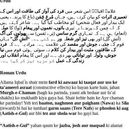
Urdu
علامہ اقبالؒ اس شعر میں
فرد کی آواز کی طاقت اور اس کے
تعمیری اثرات
کو بیان کرتے ہیں، جہاں
مُرغِ چَمَن
(باغ کا پرندہ، یعنی
ایک بیدار اور فعال شخص) کو مخاطب کیا گیا ہے۔ شاعر کہتے ہیں
کہ اے چمن کے پرندے! یہ تیری
باتوں، نغموں اور پیغام
(نَوا) کا
صِلہ
(انعام) ہی ہے کہ تمہاری
گرم سانس
(تِرے نَفس) سے
پھولوں کی آگ
(آتشِ گُل) اور بھی
تیز اور شعلہ ور
ہو گئی ہے۔
“آتشِ گُل”
یہاں
قوم کے
جذبہ، جوش اور مقصد
کی علامت ہے۔ مراد یہ ہے کہ
فرد
کے طاقتور، مثبت اور بیدار کن کلام
نے سوئی ہوئی قوم میں
نیا
جوش، ولولہ اور توانائی
بھر دی ہے، اور اس کا پیغام
انقلاب اور
زندگی کے عمل
کو مزید تیز کر گیا ہے۔
Roman Urdu
Allama Iqbalؒ is shair mein
fard ki aawaaz ki taaqat aur uss ke
ta’ameeri asraat
(constructive effects) ko bayan karte hain, jahan
Murgh-e-Chaman
(bagh ka parinda, yaani aik bedaar aur fa’al
shakhs) ko mukhatib kiya gaya hai. Shair kehte hain ke Aye chaman
ke parinday! Yeh teri
baaton, naghmon aur paigham
(
Nawa
) ka
Sila
(reward) hi hai ke tumhari
garm saans
(
Tere Nafs
) se
phoolon ki aag
(
Aatish-e-Gul
) aur bhi
tez aur shola-war
ho gayi hai.
“Aatish-e-Gul”
yahan qaum ke
jazba, josh aur maqsad
ki alamat