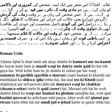
علامہ اقبالؒ اس شعر میں ایک ایسے شخص کی
کمزوری اور ناکامی
کو بیان کرتے ہیں جو
مادی وقت کے دائرے میں قید
ہو کر رہ گیا ہے۔
وہ کہتے ہیں کہ جس شخص کی زبان پر ہر وقت
زمانے کی گردش
(گَردِشِ دَوراں) یعنی حالات کی خرابی اور مشکلات کا
شکوہ
(گِلہ)
رہتا ہے، دراصل
اُس کی خُودی
(اصل شخصیت اور خودی کی طاقت)
ابھی تک
دنیاوی وقت کے چکر
(شام و سَحَر) میں ہی
قید
(اَسِیر) ہے۔
مراد یہ ہے کہ وہ شخص خود کو
وقت اور حالات کا غلام
سمجھتا ہے،
وہ اپنی
باطنی قوت
کو پہچان نہیں پایا، اس لیے وہ صرف
قسمت پر
اعتراض
کرتا رہتا ہے اور
عملی جدوجہد
کرنے سے قاصر رہتا ہے
Roman Urdu
Allama Iqbalؒ is shair mein aik aisay shakhs ki
kamzori aur na-kaami
ko bayan karte hain jo
maadi waqt ke dairey mein qaid
ho kar reh
gaya hai. Woh kehte hain ke jis shakhs ki zuban par har waqt
zamanay ki gardish
(
gardish-e-dauran
) yaani haalaat ki kharabi aur
mushkilaat ka
shikwa
(
gila
) rehta hai, dar-asal
uss ki Khudi
(asal
shakhsiyat aur self-power) abhi tak
dunyawi waqt ke chakkar
(
shaam-o-sehar
) mein hi
qaid
(
aseer
) hai. Muraad yeh hai ke woh
shakhs khud ko
waqt aur haalaat ka ghulam
samajhta hai, woh apni
baatini quwwat
ko pehchaan nahi paaya, isliye woh sirf
qismat par
etraaz
karta rehta hai aur
amali jad-o-jehad
karne se qaasir rehta hai.