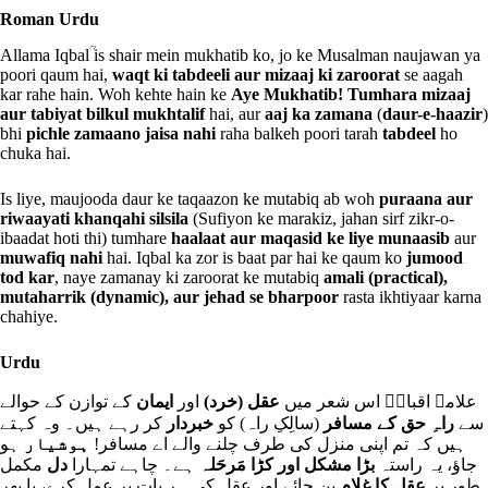
Roman Urdu
Allama Iqbalؒ is shair mein mukhatib ko, jo ke Musalman naujawan ya
poori qaum hai,
waqt ki tabdeeli aur mizaaj ki zaroorat
se aagah
kar rahe hain. Woh kehte hain ke
Aye Mukhatib! Tumhara mizaaj
aur tabiyat bilkul mukhtalif
hai, aur
aaj ka zamana
(
daur-e-haazir
)
bhi
pichle zamaano jaisa nahi
raha balkeh poori tarah
tabdeel
ho
chuka hai.
Is liye, maujooda daur ke taqaazon ke mutabiq ab woh
puraana aur
riwaayati khanqahi silsila
(Sufiyon ke marakiz, jahan sirf zikr-o-
ibaadat hoti thi) tumhare
haalaat aur maqasid ke liye munaasib
aur
muwafiq nahi
hai. Iqbal ka zor is baat par hai ke qaum ko
jumood
tod kar
, naye zamanay ki zaroorat ke mutabiq
amali (practical),
mutaharrik (dynamic), aur jehad se bharpoor
rasta ikhtiyaar karna
chahiye.
Urdu
علامہ اقبالؒ اس شعر میں
عقل (خرد)
اور
ایمان
کے توازن کے حوالے
سے
راہِ حق کے مسافر
(سالِکِ راہ) کو
خبردار
کر رہے ہیں۔ وہ کہتے
ہیں کہ تم اپنی منزل کی طرف چلنے والے اے مسافر!
ہوشیار
ہو
جاؤ، یہ راستہ
بڑا مشکل اور کڑا مَرحَلہ
ہے۔ چاہے تمہارا
دل
مکمل
طور پر
عقل کا غلام
بن جائے اور عقل کی ہر بات پر عمل کرے، یا پھر