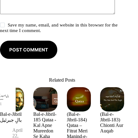
Save my name, email, and website in this browser for the
next time I comment.
POST COMMENT
Related Posts
Bal-e-Jibril
Bal-e-Jibril-
(Bal-e-
(Bal-e-
185 Qataa -
Jibril-184)
Jibril-183)
بالِ جبرئیل
Kal Apne
Qataa –
Chionti Aur
April
Mureedon
Fitrat Meri
Auqab
22,
Se Kaha
Manind-e-