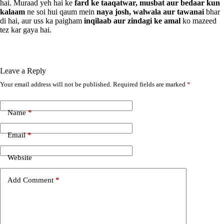
hai. Muraad yeh hai ke
fard ke taaqatwar, musbat aur bedaar kun
kalaam
ne soi hui qaum mein
naya josh, walwala aur tawanai
bhar
di hai, aur uss ka paigham
inqilaab aur zindagi ke amal
ko mazeed
tez kar gaya hai.
Leave a Reply
Your email address will not be published.
Required fields are marked
*
A
l
t
e
Name
*
r
n
Email
*
a
t
i
Website
v
e
Add Comment
*
: