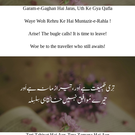
Garam-e-Gaghan Hai Jaras, Uth Ke Gya Qafla
Waye Woh Rehru Ke Hai Muntazir-e-Rahla !
Arise! The bugle calls! It is time to leave!
Woe be to the traveller who still awaits!
Teri Tabiyat Hai Aur, Tera Zamana Hai Aur