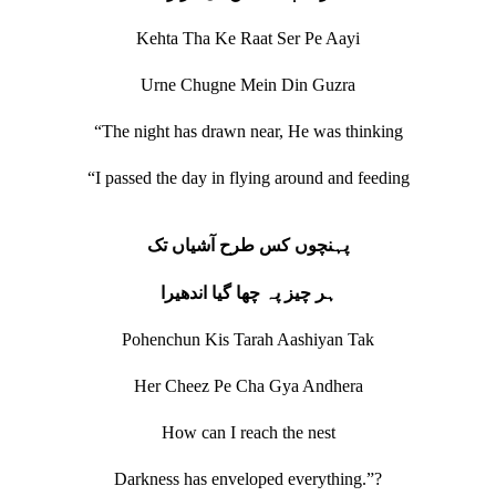
Kehta Tha Ke Raat Ser Pe Aayi
Urne Chugne Mein Din Guzra
“The night has drawn near, He was thinking
“I passed the day in flying around and feeding
پہنچوں کس طرح آشیاں تک
ہر چیز پہ چھا گیا اندھیرا
Pohenchun Kis Tarah Aashiyan Tak
Her Cheez Pe Cha Gya Andhera
How can I reach the nest
Darkness has enveloped everything.”?