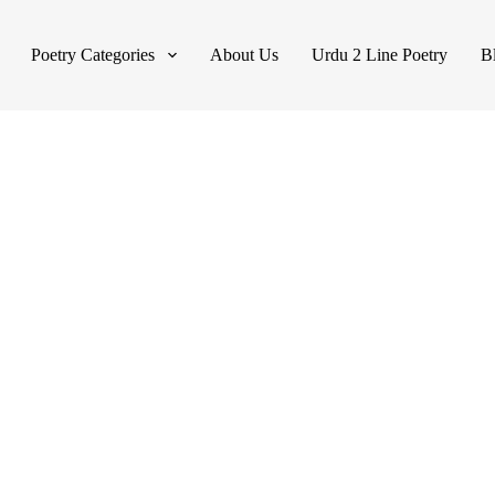
Poetry Categories
About Us
Urdu 2 Line Poetry
B