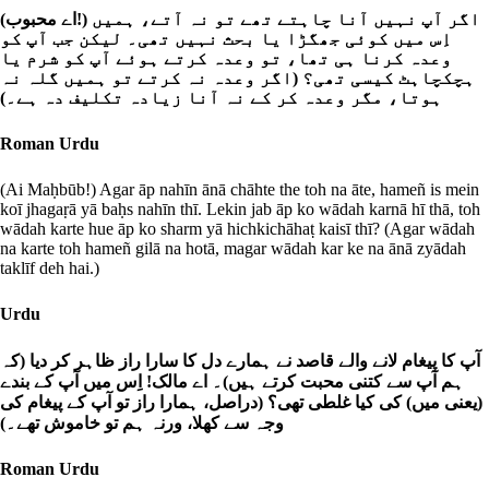
(اے محبوب!) اگر آپ نہیں آنا چاہتے تھے تو نہ آتے، ہمیں
اِس میں کوئی جھگڑا یا بحث نہیں تھی۔ لیکن جب آپ کو
وعدہ کرنا ہی تھا، تو وعدہ کرتے ہوئے آپ کو شرم یا
ہچکچاہٹ کیسی تھی؟ (اگر وعدہ نہ کرتے تو ہمیں گلہ نہ
ہوتا، مگر وعدہ کر کے نہ آنا زیادہ تکلیف دہ ہے۔)
Roman Urdu
(Ai Maḥbūb!) Agar āp nahīn ānā chāhte the toh na āte, hameñ is mein
koī jhagaṛā yā baḥs nahīn thī. Lekin jab āp ko wādah karnā hī thā, toh
wādah karte hue āp ko sharm yā hichkichāhaṭ kaisī thī? (Agar wādah
na karte toh hameñ gilā na hotā, magar wādah kar ke na ānā zyādah
taklīf deh hai.)
Urdu
آپ کا پیغام لانے والے قاصد نے ہمارے دل کا سارا راز ظاہر کر دیا (کہ
ہم آپ سے کتنی محبت کرتے ہیں)۔ اے مالک! اِس میں آپ کے بندے
(یعنی میں) کی کیا غلطی تھی؟ (دراصل، ہمارا راز تو آپ کے پیغام کی
وجہ سے کھلا، ورنہ ہم تو خاموش تھے۔)
Roman Urdu