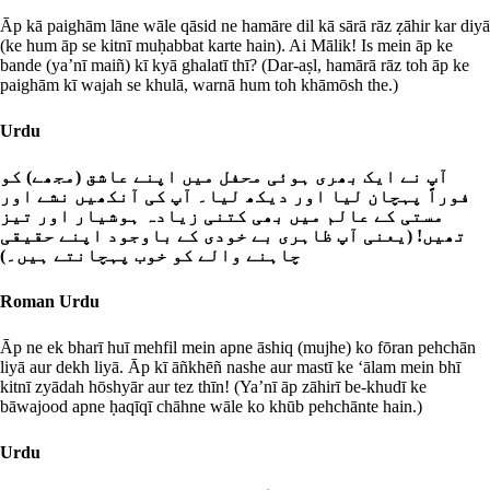
Āp kā paighām lāne wāle qāsid ne hamāre dil kā sārā rāz ẓāhir kar diyā
(ke hum āp se kitnī muḥabbat karte hain). Ai Mālik! Is mein āp ke
bande (ya’nī maiñ) kī kyā ghalatī thī? (Dar-aṣl, hamārā rāz toh āp ke
paighām kī wajah se khulā, warnā hum toh khāmōsh the.)
Urdu
آپ نے ایک بھری ہوئی محفل میں اپنے عاشق (مجھے) کو
فوراً پہچان لیا اور دیکھ لیا۔ آپ کی آنکھیں نشے اور
مستی کے عالم میں بھی کتنی زیادہ ہوشیار اور تیز
تھیں! (یعنی آپ ظاہری بے خودی کے باوجود اپنے حقیقی
چاہنے والے کو خوب پہچانتے ہیں۔)
Roman Urdu
Āp ne ek bharī huī mehfil mein apne āshiq (mujhe) ko fōran pehchān
liyā aur dekh liyā. Āp kī āñkhēñ nashe aur mastī ke ‘ālam mein bhī
kitnī zyādah hōshyār aur tez thīn! (Ya’nī āp zāhirī be-khudī ke
bāwajood apne ḥaqīqī chāhne wāle ko khūb pehchānte hain.)
Urdu