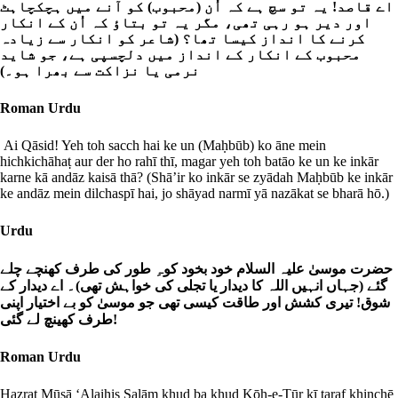
اے قاصد! یہ تو سچ ہے کہ اُن (محبوب) کو آنے میں ہچکچاہٹ
اور دیر ہو رہی تھی، مگر یہ تو بتاؤ کہ اُن کے انکار
کرنے کا انداز کیسا تھا؟ (شاعر کو انکار سے زیادہ
محبوب کے انکار کے انداز میں دلچسپی ہے، جو شاید
نرمی یا نزاکت سے بھرا ہو۔)
Roman Urdu
Ai Qāsid! Yeh toh sacch hai ke un (Maḥbūb) ko āne mein
hichkichāhaṭ aur der ho rahī thī, magar yeh toh batāo ke un ke inkār
karne kā andāz kaisā thā? (Shā’ir ko inkār se zyādah Maḥbūb ke inkār
ke andāz mein dilchaspī hai, jo shāyad narmī yā nazākat se bharā hō.)
Urdu
حضرت موسیٰ علیہ السلام خود بخود کوہِ طور کی طرف کھنچے چلے
گئے (جہاں انہیں اللہ کا دیدار یا تجلی کی خواہش تھی)۔ اے دیدار کے
شوق! تیری کشش اور طاقت کیسی تھی جو موسیٰ کو بے اختیار اپنی
طرف کھینچ لے گئی!
Roman Urdu
Ḥaẓrat Mūsā ‘Alaihis Salām khud ba khud Kōh-e-Tūr kī taraf khinchē