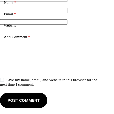
e
Name
*
r
n
Email
*
a
t
i
Website
v
e
Add Comment
*
:
Save my name, email, and website in this browser for the
next time I comment.
POST COMMENT