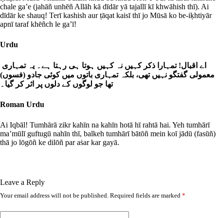
chale ga’e (jahāñ unhēñ Allāh kā dīdār yā tajallī kī khwāhish thī). Ai
dīdār ke shauq! Terī kashish aur ṭāqat kaisī thī jo Mūsā ko be-iḳhtiyār
apnī taraf khēñch le ga’ī!
Urdu
اے اقبال! تمہارا ذکر کہیں نہ کہیں ہوتا ہی رہتا ہے۔ یہ تمہاری
معمولی گفتگو نہیں تھی، بلکہ تمہاری باتوں میں کوئی جادو (فسوں)
تھا جو لوگوں کے دلوں پر اثر کر گیا۔
Roman Urdu
Ai Iqbāl! Tumhārā zikr kahīn na kahīn hotā hī rahtā hai. Yeh tumhārī
ma’mūlī guftugū nahīn thī, balkeh tumhārī bātōñ mein koī jādū (fasūñ)
thā jo lōgōñ ke dilōñ par aṡar kar gayā.
Leave a Reply
Your email address will not be published.
Required fields are marked
*
A
l
t