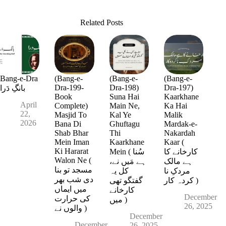
Related Posts
Bang-e-Dra
(Bang-e-
(Bang-e-
(Bang-e-
Dra-199-
Dra-198)
Dra-197)
بانگِ دَرا
Book
Suna Hai
Kaarkhane
April
Complete)
Main Ne,
Ka Hai
22,
Masjid To
Kal Ye
Malik
2026
Bana Di
Ghuftagu
Mardak-e-
Shab Bhar
Thi
Nakardah
Mein Iman
Kaarkhane
Kaar (
Ki Hararat
کارخانے کا
Mein ( سُنا
Walon Ne (
ہے مالک
ہے مَیں نے،
مسجد تو بنا
مردکِ نا
کل یہ
دی شب بھر
کردہ کار )
گفتگو تھی
میں ایماں
کارخانے
December
کی حرارت
میں )
26, 2025
والوں نے )
December
December
26, 2025