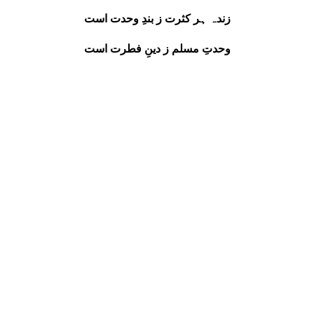
زندہ ہر کثرت ز بندِ وحدت است
وحدتِ مسلم ز دینِ فطرت است