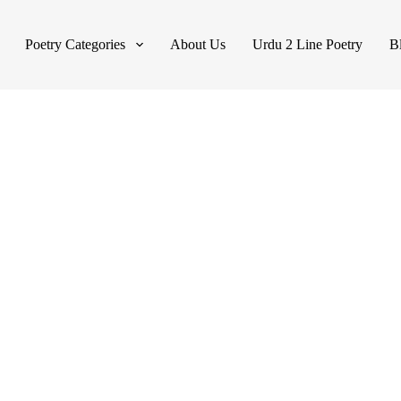
Poetry Categories
About Us
Urdu 2 Line Poetry
B