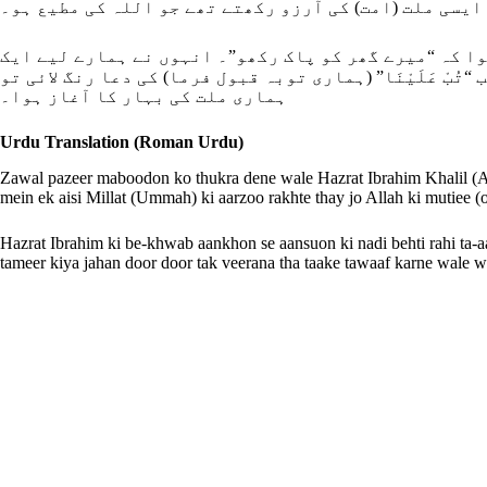
ایسی ملت (امت) کی آرزو رکھتے تھے جو اللہ کی مطیع ہو۔
ا کہ “میرے گھر کو پاک رکھو”۔ انہوں نے ہمارے لیے ایک
ْ عَلَیْنَا” (ہماری توبہ قبول فرما) کی دعا رنگ لائی تو
ہماری ملت کی بہار کا آغاز ہوا۔
Urdu Translation (Roman Urdu)
Zawal pazeer maboodon ko thukra dene wale Hazrat Ibrahim Khalil (A.
mein ek aisi Millat (Ummah) ki aarzoo rakhte thay jo Allah ki mutiee (
Hazrat Ibrahim ki be-khwab aankhon se aansuon ki nadi behti rahi ta
tameer kiya jahan door door tak veerana tha taake tawaaf karne wale wa