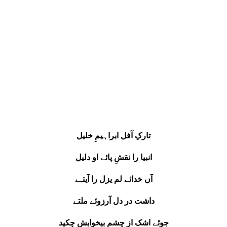
تارکِ آفل ابراہیمِ خلیل
انبیا را نقشِ پائے او دلیل
آں خدائے لم یزل را آیتـے
داشت در دل آرزوئے ملتے
جوئے اشک از چشمِ بیخوابش چکید