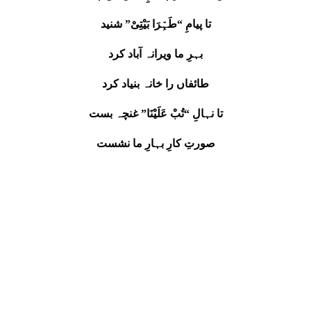
تا پیامِ “طَہِّرَا بَیْتِیْ” شنید
بہرِ ما ویرانہ آباد کرد
طائفاں را خانہ بنیاد کرد
تا نہالِ “تُبْ عَلَیْنَا” غنچہ بست
صورتِ کارِ بہارِ ما نشست