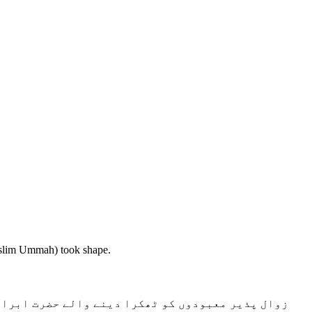
Muslim Ummah) took shape.
زوال پذیر معبودوں کو ٹھکرا دینے والے حضرت ابراہی