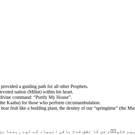
 provided a guiding path for all other Prophets.
evoted nation (Millat) within his heart.
the divine command: “Purify My House”.
e (the Kaaba) for those who perform circumambulation.
ear fruit like a budding plant, the destiny of our “springtime” (the 
م خلیلؑ، جن کا نقشِ قدم باقی انبیاء کے لیے رہنما بن