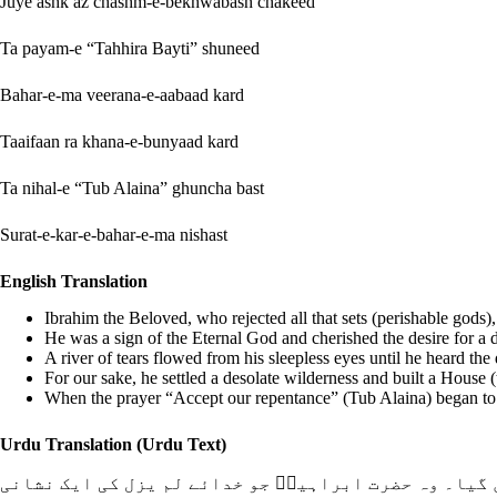
Juye ashk az chashm-e-bekhwabash chakeed
Ta payam-e “Tahhira Bayti” shuneed
Bahar-e-ma veerana-e-aabaad kard
Taaifaan ra khana-e-bunyaad kard
Ta nihal-e “Tub Alaina” ghuncha bast
Surat-e-kar-e-bahar-e-ma nishast
English Translation
Ibrahim the Beloved, who rejected all that sets (perishable gods),
He was a sign of the Eternal God and cherished the desire for a d
A river of tears flowed from his sleepless eyes until he heard 
For our sake, he settled a desolate wilderness and built a Hous
When the prayer “Accept our repentance” (Tub Alaina) began to b
Urdu Translation (Urdu Text)
 گیا۔ وہ حضرت ابراہیمؑ جو خدائے لم یزل کی ایک نشانی