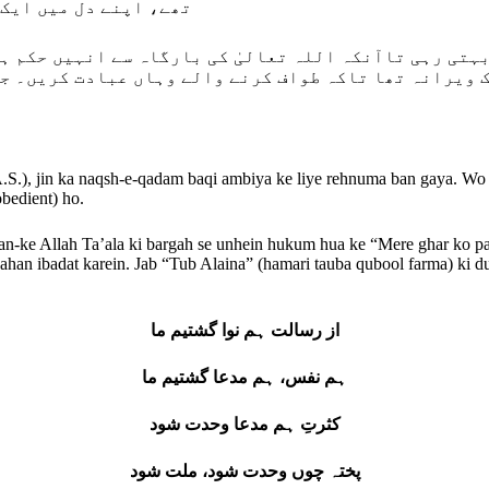
تھے، اپنے دل میں ایک 
ہتی رہی تاآنکہ اللہ تعالیٰ کی بارگاہ سے انہیں حکم ہو
یرانہ تھا تاکہ طواف کرنے والے وہاں عبادت کریں۔ جب “تُب
S.), jin ka naqsh-e-qadam baqi ambiya ke liye rehnuma ban gaya. Wo 
obedient) ho.
-aan-ke Allah Ta’ala ki bargah se unhein hukum hua ke “Mere ghar ko
han ibadat karein. Jab “Tub Alaina” (hamari tauba qubool farma) ki dua
از رسالت ہم نوا گشتیم ما
ہم نفس، ہم مدعا گشتیم ما
کثرتِ ہم مدعا وحدت شود
پختہ چوں وحدت شود، ملت شود