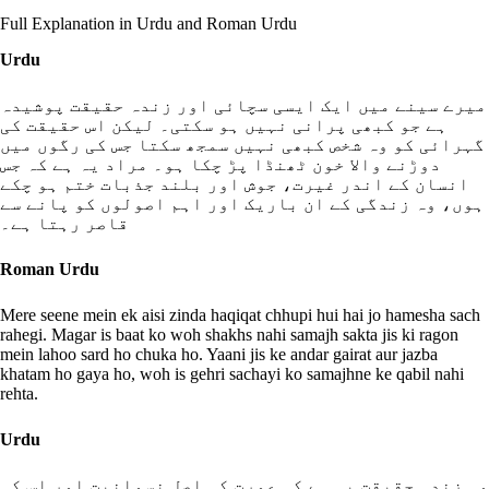
Full Explanation in Urdu and Roman Urdu
Urdu
میرے سینے میں ایک ایسی سچائی اور زندہ حقیقت پوشیدہ
ہے جو کبھی پرانی نہیں ہو سکتی۔ لیکن اس حقیقت کی
گہرائی کو وہ شخص کبھی نہیں سمجھ سکتا جس کی رگوں میں
دوڑنے والا خون ٹھنڈا پڑ چکا ہو۔ مراد یہ ہے کہ جس
انسان کے اندر غیرت، جوش اور بلند جذبات ختم ہو چکے
ہوں، وہ زندگی کے ان باریک اور اہم اصولوں کو پانے سے
قاصر رہتا ہے۔
Roman Urdu
Mere seene mein ek aisi zinda haqiqat chhupi hui hai jo hamesha sach
rahegi. Magar is baat ko woh shakhs nahi samajh sakta jis ki ragon
mein lahoo sard ho chuka ho. Yaani jis ke andar gairat aur jazba
khatam ho gaya ho, woh is gehri sachayi ko samajhne ke qabil nahi
rehta.
Urdu
وہ زندہ حقیقت یہ ہے کہ عورت کی اصل نسوانیت اور اس کی