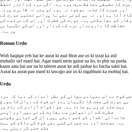
عزت کا حقیقی محافظ صرف مرد ہے۔ اگر مرد کے اندر تحفظ
اور غیرت کا جذبہ موجود نہ ہو، تو پھر نہ ظاہری پردہ
کام آتا ہے اور نہ ہی کوئی نئی یا پرانی تعلیم عورت کے
وقار کو بچا سکتی ہے۔ عورت کی فطرت اور اس کے مرتبے کی
حفاظت کا دارومدار مرد کے کردار اور اس کی نگہبانی
پر ہے۔
Roman Urdu
Woh haqiqat yeh hai ke aurat ki asal fitrat aur us ki izzat ka asli
muhafiz sirf mard hai. Agar mard mein gairat na ho, to phir na parda
kaam aata hai aur na hi taleem aurat ke asli jauhar ko bacha sakti hai.
Aurat ka aurat-pan mard ki tawajjo aur us ki nigahbani ka mohtaj hai.
Urdu
جس قوم نے اس بنیادی سچائی کو نظر انداز کر دیا کہ مرد
ہی عورت کی عفت کا نگہبان ہے، اس قوم کے زوال کا سورج
بہت جلد غروب ہو جاتا ہے۔ جو اقوام آزادی کے نام پر
فطرت کے ان اصولوں سے بغاوت کرتی ہیں اور اپنی
خاندانی اقدار کو کھو دیتی ہیں، ان کی تباہی یقینی
ہے۔ مصلحت اور بے غیرتی کسی بھی قوم کی ساکھ کو بہت
جلد ختم کر دیتی ہے۔