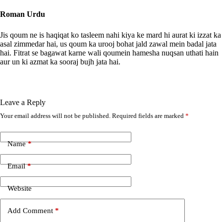
Roman Urdu
Jis qoum ne is haqiqat ko tasleem nahi kiya ke mard hi aurat ki izzat ka
asal zimmedar hai, us qoum ka urooj bohat jald zawal mein badal jata
hai. Fitrat se bagawat karne wali qoumein hamesha nuqsan uthati hain
aur un ki azmat ka sooraj bujh jata hai.
Leave a Reply
Your email address will not be published.
Required fields are marked
*
A
l
t
e
Name
*
r
n
Email
*
a
t
i
Website
v
e
Add Comment
*
: