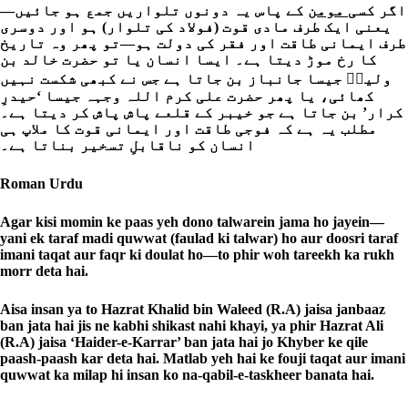
اگر کسی
مومن
کے پاس یہ دونوں تلواریں جمع ہو جائیں—
یعنی ایک طرف مادی قوت (فولاد کی تلوار) ہو اور دوسری
طرف ایمانی طاقت اور فقر کی دولت ہو—تو پھر وہ تاریخ
کا رخ موڑ دیتا ہے۔ ایسا انسان یا تو حضرت خالد بن
ولیدؓ جیسا جانباز بن جاتا ہے جس نے کبھی شکست نہیں
کھائی، یا پھر حضرت علی کرم اللہ وجہہ جیسا ‘حیدرِ
کرار’ بن جاتا ہے جو خیبر کے قلعے پاش پاش کر دیتا ہے۔
مطلب یہ ہے کہ فوجی طاقت اور ایمانی قوت کا ملاپ ہی
انسان کو ناقابلِ تسخیر بناتا ہے۔
Roman Urdu
Agar kisi momin ke paas yeh dono talwarein jama ho jayein—
yani ek taraf madi quwwat (faulad ki talwar) ho aur doosri taraf
imani taqat aur faqr ki doulat ho—to phir woh tareekh ka rukh
morr deta hai.
Aisa insan ya to Hazrat Khalid bin Waleed (R.A) jaisa janbaaz
ban jata hai jis ne kabhi shikast nahi khayi, ya phir Hazrat Ali
(R.A) jaisa ‘Haider-e-Karrar’ ban jata hai jo Khyber ke qile
paash-paash kar deta hai. Matlab yeh hai ke fouji taqat aur imani
quwwat ka milap hi insan ko na-qabil-e-taskheer banata hai.