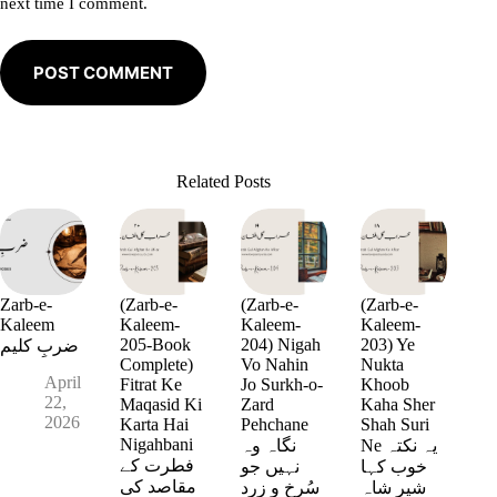
next time I comment.
POST COMMENT
Related Posts
Zarb-e-
(Zarb-e-
(Zarb-e-
(Zarb-e-
Kaleem
Kaleem-
Kaleem-
Kaleem-
205-Book
204) Nigah
203) Ye
ضربِ کلیم
Complete)
Vo Nahin
Nukta
April
Fitrat Ke
Jo Surkh-o-
Khoob
22,
Maqasid Ki
Zard
Kaha Sher
2026
Karta Hai
Pehchane
Shah Suri
Nigahbani
Ne یہ نکتہ
نگاہ وہ
فطرت کے
خوب کہا
نہیں جو
مقاصد کی
شیر شاہ
سُرخ و زرد