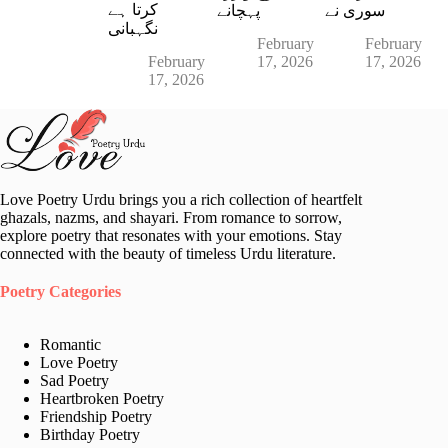
کرتا ہے
سوری نے
پہچانے
نگہبانی
February
February
February
17, 2026
17, 2026
17, 2026
Love Poetry Urdu brings you a rich collection of heartfelt
ghazals, nazms, and shayari. From romance to sorrow,
explore poetry that resonates with your emotions. Stay
connected with the beauty of timeless Urdu literature.
Poetry Categories
Romantic
Love Poetry
Sad Poetry
Heartbroken Poetry
Friendship Poetry
Birthday Poetry