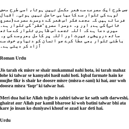
جس طرح ایک مصرعے سے شعر مکمل نہیں ہوتا، اسی طرح محض
لوہے کی تلوار سے کامیابی حاصل نہیں ہوتی۔ اقبال
فرماتے ہیں کہ مجھے فکر اس شعر کے دوسرے مصرعے (مصرعِ
ثانی) کی ہے، اور وہ دوسرا مصرع ‘فقر’ کی تلوار ہے۔
میری دعا ہے کہ اللہ تجھے اس ظاہری تلوار کے ساتھ
ساتھ درویشی، غیرت اور اللہ پر کامل بھروسے کی وہ
باطنی تلوار بھی عطا کرے جو انسان کو دنیاوی خوف سے
آزاد کر دیتی ہے۔
Roman Urdu
Jis tarah ek misre se shair mukammal nahi hota, isi tarah mahaz
lohe ki talwar se kamyabi hasil nahi hoti. Iqbal farmate hain ke
mujhe fikr is shair ke doosre misre (misra-e-sani) ki hai, aur woh
doosra misra ‘faqr’ ki talwar hai.
Meri dua hai ke Allah tujhe is zahiri talwar ke sath sath darweshi,
ghairat aur Allah par kamil bharose ki woh batini talwar bhi ata
kare jo insan ko duniyawi khouf se azad kar deti hai.
Urdu