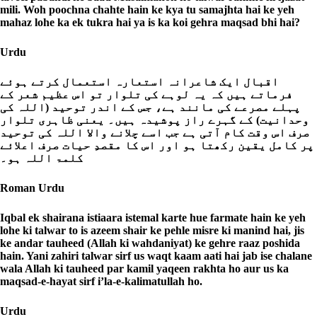
mili. Woh poochna chahte hain ke kya tu samajhta hai ke yeh
mahaz lohe ka ek tukra hai ya is ka koi gehra maqsad bhi hai?
Urdu
اقبال ایک شاعرانہ استعارہ استعمال کرتے ہوئے
فرماتے ہیں کہ یہ لوہے کی تلوار تو اس عظیم شعر کے
پہلے مصرعے کی مانند ہے، جس کے اندر توحید (اللہ کی
وحدانیت) کے گہرے راز پوشیدہ ہیں۔ یعنی ظاہری تلوار
صرف اس وقت کام آتی ہے جب اسے چلانے والا اللہ کی توحید
پر کامل یقین رکھتا ہو اور اس کا مقصدِ حیات صرف اعلائے
کلمۃ اللہ ہو۔
Roman Urdu
Iqbal ek shairana istiaara istemal karte hue farmate hain ke yeh
lohe ki talwar to is azeem shair ke pehle misre ki manind hai, jis
ke andar tauheed (Allah ki wahdaniyat) ke gehre raaz poshida
hain. Yani zahiri talwar sirf us waqt kaam aati hai jab ise chalane
wala Allah ki tauheed par kamil yaqeen rakhta ho aur us ka
maqsad-e-hayat sirf i’la-e-kalimatullah ho.
Urdu