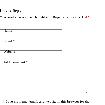
Leave a Reply
Your email address will not be published.
Required fields are marked
*
A
l
t
e
Name
*
r
n
Email
*
a
t
i
Website
v
e
Add Comment
*
:
Save my name, email, and website in this browser for the