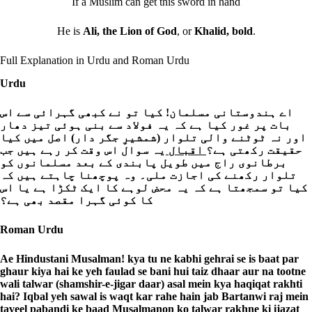
If a Muslim can get this sword in hand
He is
Ali, the Lion of God
, or
Khalid, bold
.
Full Explanation in Urdu and Roman Urdu
Urdu
اے ہندوستانی مسلمان! کیا تو نے کبھی گہرائی سے اس
بات پر غور کیا ہے کہ یہ فولاد سے بنی ہوئی تیز دھار
اور نہ ٹوٹنے والی تلوار (شمشیرِ جگر دار) اصل میں کیا
حقیقت رکھتی ہے؟
اقبال
یہ سوال اس وقت کر رہے ہیں جب
برطانوی راج میں طویل پابندی کے بعد مسلمانوں کو
تلوار رکھنے کی اجازت ملی۔ وہ پوچھنا چاہتے ہیں کہ
کیا تو سمجھتا ہے کہ یہ محض لوہے کا ایک ٹکڑا ہے یا اس
کا کوئی گہرا مقصد بھی ہے؟
Roman Urdu
Ae Hindustani Musalman! kya tu ne kabhi gehrai se is baat par
ghaur kiya hai ke yeh faulad se bani hui taiz dhaar aur na tootne
wali talwar (shamshir-e-jigar daar) asal mein kya haqiqat rakhti
hai? Iqbal yeh sawal is waqt kar rahe hain jab Bartanwi raj mein
taveel pabandi ke baad Musalmanon ko talwar rakhne ki ijazat