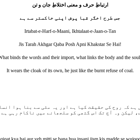
ارتباطِ حرف و معنی اختلاطِ جان و تن
جس طرح اخگر قبا پوش اپنی خاکستر سے ہے
Irtabat-e-Harf-o-Maani, Ikhtalaat-e-Jaan-o-Tan
Jis Tarah Akhgar Qaba Posh Apni Khakstar Se Hai!
hat binds the words and their import, what links the body and the sou
It wears the cloak of its own, he just like the burnt refuse of coal.
ہے کہ روح کی حقیقت کیا ہے اور یہ مٹی سے بنا ہوا انسا
، لیکن وہ آج تک اس گتھی کو سلجھانے میں ناکام رہی ہے 
 haqiqat kya hai aur yeh mitti se bana hua insani jism kis madde se wu