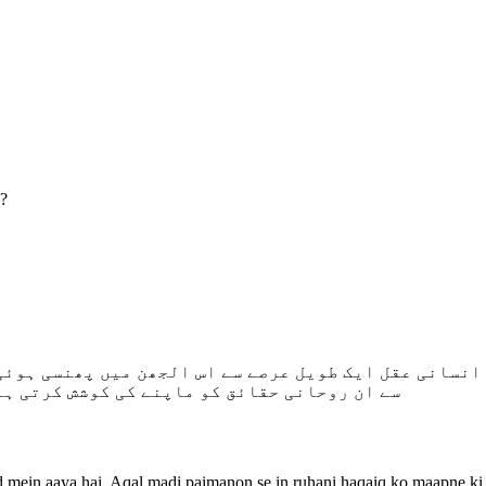
l?
انسانی عقل ایک طویل عرصے سے اس الجھن میں پھنسی ہوئی 
سے ان روحانی حقائق کو ماپنے کی کوشش کرتی ہے
jood mein aaya hai. Aqal madi paimanon se in ruhani haqaiq ko maapne ki