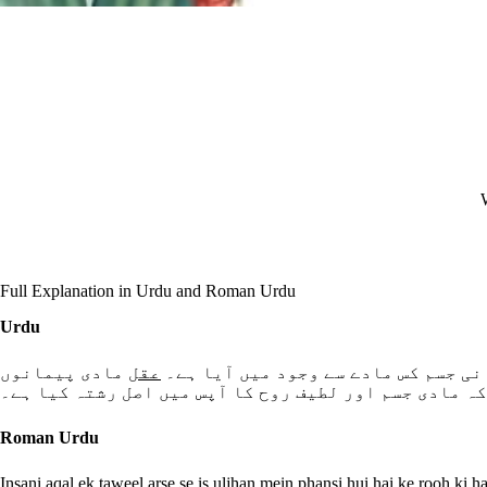
W
Full Explanation in Urdu and Roman Urdu
Urdu
نی جسم کس مادے سے وجود میں آیا ہے۔
عقل
مادی پیمانوں
کہ مادی جسم اور لطیف روح کا آپس میں اصل رشتہ کیا ہے۔
Roman Urdu
Insani aqal ek taweel arse se is uljhan mein phansi hui hai ke rooh ki