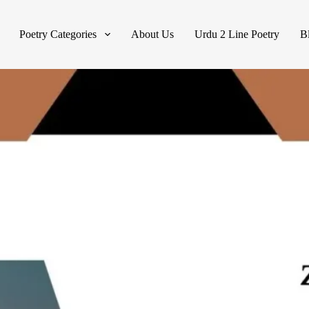
Poetry Categories
About Us
Urdu 2 Line Poetry
B