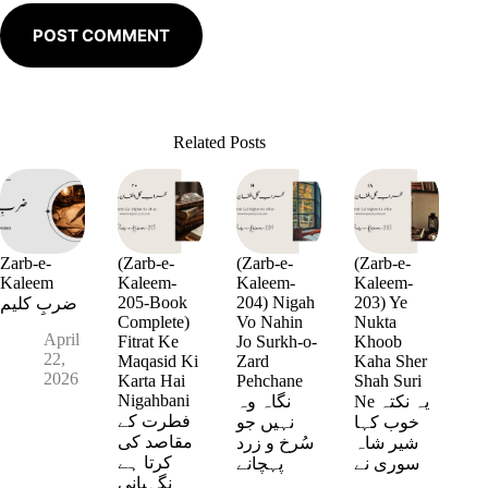
POST COMMENT
Related Posts
Zarb-e-
(Zarb-e-
(Zarb-e-
(Zarb-e-
Kaleem
Kaleem-
Kaleem-
Kaleem-
205-Book
204) Nigah
203) Ye
ضربِ کلیم
Complete)
Vo Nahin
Nukta
April
Fitrat Ke
Jo Surkh-o-
Khoob
22,
Maqasid Ki
Zard
Kaha Sher
2026
Karta Hai
Pehchane
Shah Suri
Nigahbani
Ne یہ نکتہ
نگاہ وہ
فطرت کے
خوب کہا
نہیں جو
مقاصد کی
شیر شاہ
سُرخ و زرد
کرتا ہے
سوری نے
پہچانے
نگہبانی