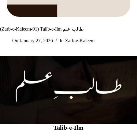
(Zarb-e-Kaleem-91) Talib-e-Ilm طالبِ علم
On
January 27, 2026
In
Zarb-e-Kaleem
Talib-e-Ilm