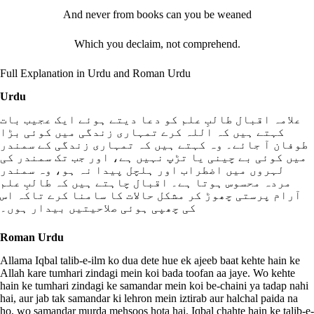
And never from books can you be weaned
Which you declaim, not comprehend.
Full Explanation in Urdu and Roman Urdu
Urdu
علامہ اقبال طالبِ علم کو دعا دیتے ہوئے ایک عجیب بات
کہتے ہیں کہ اللہ کرے تمہاری زندگی میں کوئی بڑا
طوفان آ جائے۔ وہ کہتے ہیں کہ تمہاری زندگی کے سمندر
میں کوئی بے چینی یا تڑپ نہیں ہے، اور جب تک سمندر کی
لہروں میں اضطراب اور ہلچل پیدا نہ ہو، وہ سمندر
مردہ محسوس ہوتا ہے۔ اقبال چاہتے ہیں کہ طالبِ علم
آرام پرستی چھوڑ کر مشکل حالات کا سامنا کرے تاکہ اس
کی چھپی ہوئی صلاحیتیں بیدار ہوں۔
Roman Urdu
Allama Iqbal talib-e-ilm ko dua dete hue ek ajeeb baat kehte hain ke
Allah kare tumhari zindagi mein koi bada toofan aa jaye. Wo kehte
hain ke tumhari zindagi ke samandar mein koi be-chaini ya tadap nahi
hai, aur jab tak samandar ki lehron mein iztirab aur halchal paida na
ho, wo samandar murda mehsoos hota hai. Iqbal chahte hain ke talib-e-