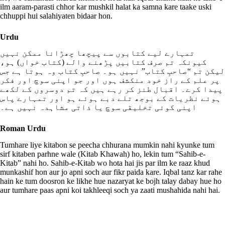
ilm aaram-parasti chhor kar mushkil halat ka samna kare taake uski
chhuppi hui salahiyaten bidaar hon.
Urdu
تمہارے لیے کتابوں سے پیچھا چھڑانا ممکن نہیں
کیونکہ تم صرف کتابیں پڑھنے والے (کتاب خواں) ہو،
لیکن تم “صاحبِ کتاب” نہیں ہو۔ صاحبِ کتاب وہ ہوتا ہے جس
پر علم کے راز خود منکشف ہوں اور جو اپنی سوچ اور فکر
پیدا کرے۔ اقبال طنز کر رہے ہیں کہ تم دوسروں کے لکھے
ہوئے نظریات کے بوجھ تلے دبے ہوئے ہو اور تمہارے پاس
اپنی کوئی تخلیقی سوچ یا ذاتی مشاہدہ نہیں ہے۔
Roman Urdu
Tumhare liye kitabon se peecha chhurana mumkin nahi kyunke tum
sirf kitaben parhne wale (Kitab Khawah) ho, lekin tum “Sahib-e-
Kitab” nahi ho. Sahib-e-Kitab wo hota hai jis par ilm ke raaz khud
munkashif hon aur jo apni soch aur fikr paida kare. Iqbal tanz kar rahe
hain ke tum doosron ke likhe hue nazaryat ke bojh talay dabay hue ho
aur tumhare paas apni koi takhleeqi soch ya zaati mushahida nahi hai.