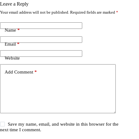
Leave a Reply
Your email address will not be published.
Required fields are marked
*
A
l
t
e
Name
*
r
n
Email
*
a
t
i
Website
v
e
Add Comment
*
:
Save my name, email, and website in this browser for the
next time I comment.