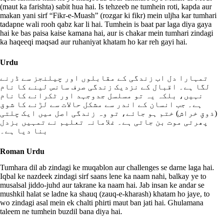
(maut ka farishta) sabit hua hai. Is tehzeeb ne tumhein roti, kapda aur
makan yani sirf “Fikr-e-Muash” (rozgar ki fikr) mein uljha kar tumhari
tadapne wali rooh qabz kar li hai. Tumhein is baat par laga diya gaya
hai ke bas paisa kaise kamana hai, aur is chakar mein tumhari zindagi
ka haqeeqi maqsad aur ruhaniyat khatam ho kar reh gayi hai.
Urdu
تمہارا دل اب زندگی کے مقابلوں اور چیلنجز سے ڈرنے
لگا ہے۔ اقبال کے نزدیک زندگی صرف سانس لینے کا نام
نہیں، بلکہ یہ تو مسلسل جدوجہد اور ٹکرانے کا نام
ہے۔ جب انسان کے اندر سے مشکل حالات سے لڑنے کا شوق
(ذوقِ خراش) ختم ہو جائے، تو وہ زندگی اصل میں ایک چلتی
پھرتی موت بن جاتی ہے۔ غلامانہ تعلیم نے تمہیں بزدل
بنا دیا ہے۔
Roman Urdu
Tumhara dil ab zindagi ke muqablon aur challenges se darne laga hai.
Iqbal ke nazdeek zindagi sirf saans lene ka naam nahi, balkay ye to
musalsal jiddo-juhd aur takrane ka naam hai. Jab insan ke andar se
mushkil halat se ladne ka shauq (zauq-e-kharash) khatam ho jaye, to
wo zindagi asal mein ek chalti phirti maut ban jati hai. Ghulamana
taleem ne tumhein buzdil bana diya hai.