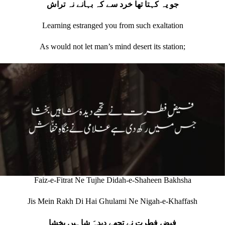
جو یہ کہتا تھا خرد سے کہ بہانے نہ تراش
Learning estranged you from such exaltation
As would not let man’s mind desert its station;
Faiz-e-Fitrat Ne Tujhe Didah-e-Shaheen Bakhsha
Jis Mein Rakh Di Hai Ghulami Ne Nigah-e-Khaffash
فیضِ فطرت نے تجھے دیدہَ شاہیں بخشا