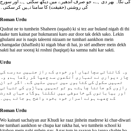
کی نگاہ بھر دی ہے، جو صرف اندھیرے میں دیکھ سکتی ہے اور سورج
کی روشنی (حقیقت) کا سامنا نہیں کر سکتی۔
Roman Urdu
Qudrat ne to tumhein Shaheen (uqaab) ki si tez aur buland nigah di thi
taake tum kainat par hukmarani karo aur door tak dekh sako. Lekin
ghulami aur is naqis taleemi nizaam ne tumhari aankhon mein
chamgadar (khaffash) ki nigah bhar di hai, jo sirf andhere mein dekh
sakti hai aur sooraj ki roshni (haqiqat) ka samna nahi kar sakti.
Urdu
وہ کائناتی سچائیاں اور خودی کے راز جنہیں مدرسے کی
چار دیواری نے تمہاری آنکھوں سے چھپا کر رکھا ہے، وہ
تمہیں سکول کی کتابوں میں نہیں ملیں گے۔ اگر تم ان
رازوں کو جاننا چاہتے ہو تو تمہیں پہاڑوں کی تنہائی
اور بیابانوں کی خاموشی میں نکلنا ہوگا، جہاں قدرت
کے چھپے ہوئے اسرار خود بخود واضح ہو جاتے ہیں۔
Roman Urdu
Wo kainati sachaiyan aur Khudi ke raaz jinhein madrese ki char-diwari
ne tumhari aankhon se chupa kar rakha hai, wo tumhein school ki
kitabon mein nahi milein gay. Agar tum in raazon ko janna chahte ho