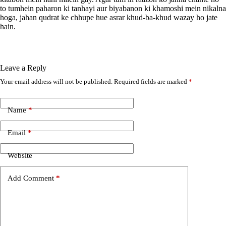
to tumhein paharon ki tanhayi aur biyabanon ki khamoshi mein nikalna
hoga, jahan qudrat ke chhupe hue asrar khud-ba-khud wazay ho jate
hain.
Leave a Reply
Your email address will not be published.
Required fields are marked
*
A
l
t
e
Name
*
r
n
Email
*
a
t
i
Website
v
e
Add Comment
*
: