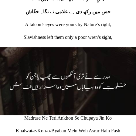
جس میں رکھ دی ہے غلامی نے نگاہِ خفّاش
A falcon’s eyes were yours by Nature’s right,
Slavishness left them only a poor wren’s sight,
Madrase Ne Teri Ankhon Se Chupaya Jin Ko
Khalwat-e-Koh-o-Byaban Mein Woh Asrar Hain Fash