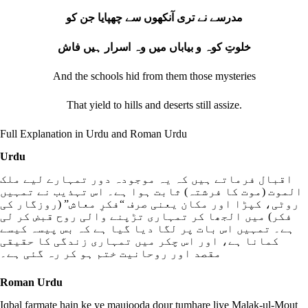
مدرسے نے تری آنکھوں سے چھپایا جن کو
خلوتِ کوہ و بیاباں میں وہ اسرار ہیں فاش
And the schools hid from them those mysteries
That yield to hills and deserts still assize.
Full Explanation in Urdu and Roman Urdu
Urdu
اقبال فرماتے ہیں کہ یہ موجودہ دور تمہارے لیے ملک
الموت (موت کا فرشتہ) ثابت ہوا ہے۔ اس تہذیب نے تمہیں
روٹی، کپڑا اور مکان یعنی صرف “فکرِ معاش” (روزگار کی
فکر) میں الجھا کر تمہاری تڑپنے والی روح قبض کر لی
ہے۔ تمہیں اس بات پر لگا دیا گیا ہے کہ بس پیسہ کیسے
کمانا ہے، اور اس چکر میں تمہاری زندگی کا حقیقی
مقصد اور روحانیت ختم ہو کر رہ گئی ہے۔
Roman Urdu
Iqbal farmate hain ke ye maujooda dour tumhare liye Malak-ul-Mout