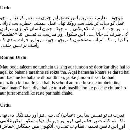
Urdu
موجودہ تعلیم نے تمہیں اس عشق اور جنون سے دور کر دیا ہے جو
عقل کو بہانے تراشنے سے روکتا تھا۔ عقل ہمیشہ خطرے سے ڈراتی
ہے اور بچنے کے بہانے ڈھونڈتی ہے، جبکہ جنون انسان کو بڑی منزلوں
کی طرف لے جاتا ہے۔ اس سکول اور مدرسے نے تمہیں اتنا “عقلمند”
بنا دیا ہے کہ تم اب مصلحتوں کے پیچھے چھپتے ہو اور جرات مندی کے
راستے پر نہیں چلتے۔
Roman Urdu
Maujooda taleem ne tumhein us ishq aur junoon se door kar diya hai jo
aqal ko bahane tarashne se rokta tha. Aqal hamesha khatre se darati hai
aur bachne ke bahane dhoondti hai, jabke junoon insan ko badi
manzilon ki taraf le jata hai. Is school aur madrese ne tumhein itna
“aqalmand” bana diya hai ke tum ab maslihaton ke peeche chupte ho
aur jurrat-mandi ke raste par nahi chalte.
Urdu
قدرت نے تو تمہیں شاہین (عقاب) کی سی تیز اور بلند نگاہ دی تھی
تاکہ تم کائنات پر حکمرانی کرو اور دور تک دیکھ سکو۔ لیکن غلامی
اور اس ناقص تعلیمی نظام نے تمہاری آنکھوں میں چمگادڑ (خفاش)