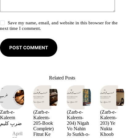
Save my name, email, and website in this browser for the
next time I comment.
POST COMMENT
Related Posts
Zarb-e-
(Zarb-e-
(Zarb-e-
(Zarb-e-
Kaleem
Kaleem-
Kaleem-
Kaleem-
205-Book
204) Nigah
203) Ye
ضربِ کلیم
Complete)
Vo Nahin
Nukta
April
Fitrat Ke
Jo Surkh-o-
Khoob