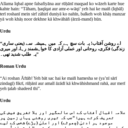
Allama Iqbal apne falsafiyāna aur rūḥānī maqṣad ko wāzeh karte hue
kahte hain: “Tāham, ḥaqīqat aur amr-e-wāqi’ yeh hai ke maiñ (Iqbāl)
terī roshanī mein sirf zāhirī duniyā ko nahīn, balkeh woh khāṣ manzar
yā woh khāṣ noor dekhne kā khwāhāñ (ārzū-mand) hūn.
Urdu
“اے روشن آفتاب! یہ بات سچ ہے کہ میں ہمیشہ سے (یعنی ساری
زندگی) فکری، روحانی اور عملی آزادی کا خواہشمند رہا، اور میری
یہ طلب شدید تھی۔”
Roman Urdu
“Ai roshan Āftāb! Yeh bāt sac hai ke maiñ hamesha se (ya’nī sārī
zindagī) fikrī, rūḥānī aur amalī āzādī kā khwāhishmand rahā, aur merī
yeh ṭalab shadeed thi”.
Urdu
علامہ اقبال آفتاب کے اس عالمگیر اور بلا تفریق فیض کی
تعریف کرتے ہیں: “جب کہ تیری روشنی یہاں زمین پر
موجود ہر ادنیٰ (چھوٹے) اور اعلیٰ (بڑے) شخص کے لیے
یکساں طور پر دستیاب ہے، اور ہر کوئی بلا امتیاز اُس سے