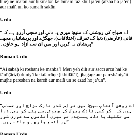
hue) ne’matōñ aur ḥikmatōñ ke tamām rāz khul jā’ēñ (afshā ho jā’ēñ)
aur maiñ un ko samajh sakūn.
Urdu
“اے صباح کی روشنی کے منبع! میری یہ دلی اور سچی آرزو ہے کہ
فانی (عارضی) دنیا کے تفرقے (اختلافات)، جھگڑے اور پریشانیاں مجھے
پریشان نہ کریں اور میں ان سے آزاد ہو جاؤں۔”
Roman Urdu
“Ai ṣabāḥ kī roshanī ke manba’! Merī yeh dilī aur saccī ārzū hai ke
fānī (āriẓī) duniyā ke tafarrūqe (ikhtilāfāt), jhagaṛe aur pareshāniyāñ
mujhe pareshān na kareñ aur maiñ un se āzād ho jā’ūn”.
Urdu
“اے روشن آفتابِ صبح! میں تو اِس قدر نازک مزاج اور حساس
ہوں کہ اگر کسی نازک پھول کی چھوٹی سی پتی کو بھی ذرا
سی تکلیف یا دکھ پہنچے، تو میری آنکھوں سے فوری طور
پر آنسو جاری ہو جاتے ہیں۔”
Roman Urdu