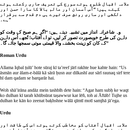
علامہ اقبال طلوع ہوتے سورج کی تعریف جاری رکھتے ہوئے
کہتے ہیں: “اُس آسمان اور عالم بالا کا سارا حسن اور
دلکشی اور ساری رونق صرف تیرے ہی دم قدم سے برقرار
ہے۔”
وہ شاعرانہ انداز میں تشبیہ دیتے ہیں: “اگر ہم صبح کے وقت کو
دلہن کی طرح خوبصورت تصور کر لیں، تو اے آفتاب! تُجھے اُس دلہن
کے کان کو زینت بخشنے والا قیمتی موتی سمجھا جائے گا۔”
Roman Urdu
Allama Iqbal ṭulū’ hote sūraj kī ta’reef jārī rakhte hue kahte hain: “Us
āsmān aur ālam-e-bālā kā sārā ḥusn aur dilkashī aur sārī raunaq sirf tere
hī dam qadam se barqarār hai.
Woh shā’irāna andāz mein tashbīh dete hain: “Agar ham subḥ ke waqt
ko dulhan kī tarah khūbsūrat taṣawwur kar lēñ, toh ai Āftāb! Tujhe us
dulhan ke kān ko zeenat baḳhshne wālā qīmtī motī samjhā jā’ega.
Urdu
علامہ اقبال آفتاب کو مخاطب کرتے ہوئے اس کی طاقت اور