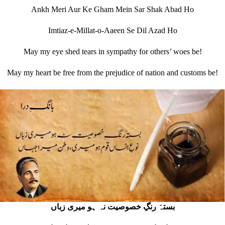
Ankh Meri Aur Ke Gham Mein Sar Shak Abad Ho
Imtiaz-e-Millat-o-Aaeen Se Dil Azad Ho
May my eye shed tears in sympathy for others’ woes be!
May my heart be free from the prejudice of nation and customs be!
بستہَ رنگِ خصوصیت نہ ہو میری زباں