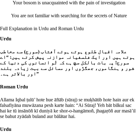
Your bosom is unacquainted with the pain of investigation
You are not familiar with searching for the secrets of Nature
Full Explanation in Urdu and Roman Urdu
Urdu
علامہ اقبال طلوع ہوتے ہوئے آفتاب (سورج) سے مخاطب
ہوتے ہیں اور ایک فلسفیانہ موازنہ پیش کرتے ہیں: “اے
سورج! یہ بات بالکل سچ ہے کہ تُو انسانوں کی دنیا کے
شور و ہنگاموں، جھگڑوں اور مسائل سے بہت زیادہ بلند
اور بالاتر ہے۔”
Roman Urdu
Allama Iqbal ṭulū’ hote hue āftāb (sūraj) se muḳhātib hote hain aur ek
falsafiyāna muwāzana pesh karte hain: “Ai Sūraj! Yeh bāt bilkul sac
hai ke tū insānōñ kī duniyā ke shor-o-hangāmoñ, jhagaṛōñ aur masā’il
se bahut zyādah buland aur bālātar hai.
Urdu