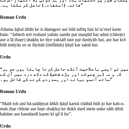
فائدہ (استفادہ) حاصل کر سکتا ہے۔”
Roman Urdu
Allama Iqbal āftāb ke is ālamgeer aur bilā tafrīq faiz kī ta’reef karte
hain: “Jabkeh terī roshanī yahān zamīn par maujūd har adnā (chhoṭe)
aur a’lā (baṛe) shaḳhṣ ke liye yaksāñ taur par dastiyāb hai, aur har koī
bilā imtiyāz us se fāydah (istifādah) ḥāṣil kar saktā hai.
Urdu
“میں تو ایسی باصلاحیت آنکھ حاصل کرنا چاہتا ہوں جو ہر
کہ و مہ (ہر چھوٹے اور بڑے شخص) کے دکھ درد میں اُن کے
ساتھ آنسو بہانے اور ہمدردی کرنے کی قائل ہو۔”
Roman Urdu
“Maiñ toh aisī bā-ṣalāḥiyat āñkh ḥāṣil karnā chāhtā hūñ jo har kah-o-
mah (har chhoṭe aur baṛe shaḳhṣ) ke dukh dard mein unke sāth āñsū
bahāne aur hamdardī karne kī qā’il ho”.
Urdu