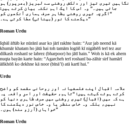
نگاہیں تیری تیز اور دلکش روشنی سے لبریز (بھرپور) ہو
جاتی ہیں۔” وہ اس کا ایک اہم نکتہ بیان کرتے ہیں:
“اگرچہ تیری روشنی بظاہر صرف ہماری آنکھوں کو
دیکھنے کا نور (بینائی) عطا کرتی ہے۔”
Roman Urdu
Iqbāl āftāb ke nūrānī asar ko jārī rakhte hain: “Aur jab neend kā
khumār khatam ho jātā hai toh tamām logōñ kī nigāhēñ terī tez aur
dilkash roshanī se labrez (bharpoor) ho jātī hain.” Woh is kā ek ahem
nuqta bayān karte hain: “Agarcheh terī roshanī ba-zāhir sirf hamārī
āñkhōñ ko dekhne kā noor (bīnā’ī) atā kartī hai.”
Urdu
علامہ اقبال اپنے فلسفیانہ اور روحانی مقصد کو واضح
کرتے ہوئے کہتے ہیں: “تاہم، حقیقت اور امرِ واقعہ یہ
ہے کہ میں (اقبال) تیری روشنی میں صرف ظاہری دنیا کو
نہیں، بلکہ وہ خاص منظر یا وہ خاص نور دیکھنے کا
خواہاں (آرزو مند) ہوں۔”
Roman Urdu