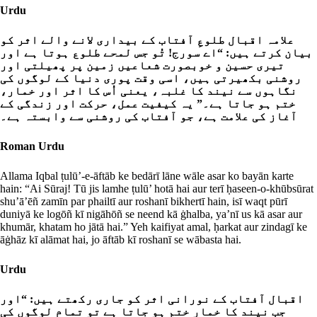
Urdu
علامہ اقبال طلوعِ آفتاب کے بیداری لانے والے اثر کو
بیان کرتے ہیں: “اے سورج! تُو جس لمحے طلوع ہوتا ہے اور
تیری حسین و خوبصورت شعاعیں زمین پر پھیلتی اور
روشنی بکھیرتی ہیں، اسی وقت پوری دنیا کے لوگوں کی
نگاہوں سے نیند کا غلبہ، یعنی اُس کا اثر اور خمار،
ختم ہو جاتا ہے۔” یہ کیفیت عمل، حرکت اور زندگی کے
آغاز کی علامت ہے، جو آفتاب کی روشنی سے وابستہ ہے۔
Roman Urdu
Allama Iqbal ṭulū’-e-āftāb ke bedārī lāne wāle asar ko bayān karte
hain: “Ai Sūraj! Tū jis lamhe ṭulū’ hotā hai aur terī ḥaseen-o-khūbsūrat
shu’ā’ēñ zamīn par phailtī aur roshanī bikhertī hain, isī waqt pūrī
duniyā ke logōñ kī nigāhōñ se neend kā ġhalba, ya’nī us kā asar aur
khumār, khatam ho jātā hai.” Yeh kaifiyat amal, ḥarkat aur zindagī ke
āġhāz kī alāmat hai, jo āftāb kī roshanī se wābasta hai.
Urdu
اقبال آفتاب کے نورانی اثر کو جاری رکھتے ہیں: “اور
جب نیند کا خمار ختم ہو جاتا ہے تو تمام لوگوں کی