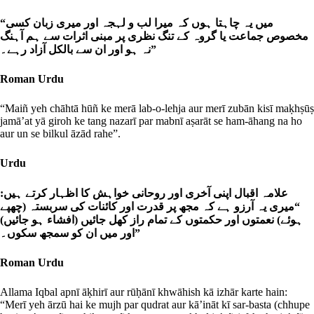
“میں یہ چاہتا ہوں کہ میرا لب و لہجہ اور میری زبان کسی
مخصوص جماعت یا گروہ کے تنگ نظری پر مبنی اثرات سے ہم آہنگ
نہ ہو اور ان سے بالکل آزاد رہے۔”
Roman Urdu
“Maiñ yeh chāhtā hūñ ke merā lab-o-lehja aur merī zubān kisī maḳhṣūṣ
jamā’at yā giroh ke tang nazarī par mabnī aṣarāt se ham-āhang na ho
aur un se bilkul āzād rahe”.
Urdu
علامہ اقبال اپنی آخری اور روحانی خواہش کا اظہار کرتے ہیں:
“میری یہ آرزو ہے کہ مجھ پر قدرت اور کائنات کی سربستہ (چھپے
ہوئے) نعمتوں اور حکمتوں کے تمام راز کھل جائیں (افشاء ہو جائیں)
اور میں ان کو سمجھ سکوں۔”
Roman Urdu
Allama Iqbal apnī āḳhirī aur rūḥānī khwāhish kā izhār karte hain:
“Merī yeh ārzū hai ke mujh par qudrat aur kā’ināt kī sar-basta (chhupe