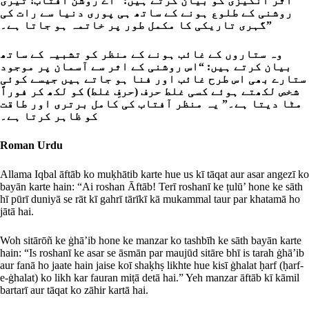
اثر انگیزی کو بیان کرتے ہیں: “اے روشن آفتاب! تیری
روشنی کے طلوع ہونے کے ساتھ ہی پوری دنیا سے رات کی
گہری تاریکی کا مکمل طور پر خاتمہ ہو جاتا ہے۔”
وہ ستاروں کے غائب ہونے کے منظر کو تشبیہ کے ساتھ
بیان کرتے ہیں: “اس روشنی کے اثر سے آسمان پر موجود
ستارے بھی اس طرح غائب اور فنا ہو جاتے ہیں جیسے کوئی
شخص لکھتے ہوئے کسی غلط حرف (حرفِ غلط) کو لکھ کر فوراً
مٹا دیتا ہے۔” یہ منظر آفتاب کی کامل برتری اور طاقت
کو ظاہر کرتا ہے۔
Roman Urdu
Allama Iqbal āftāb ko muḳhātib karte hue us kī tāqat aur asar angezī ko
bayān karte hain: “Ai roshan Āftāb! Terī roshanī ke ṭulū’ hone ke sāth
hī pūrī duniyā se rāt kī gahrī tārīkī kā mukammal taur par khatamā ho
jātā hai.
Woh sitārōñ ke ġhā’ib hone ke manzar ko tashbīh ke sāth bayān karte
hain: “Is roshanī ke asar se āsmān par maujūd sitāre bhī is tarah ġhā’ib
aur fanā ho jaate hain jaise koī shaḳhṣ likhte hue kisī ġhalat ḥarf (ḥarf-
e-ġhalat) ko likh kar fauran miṭā detā hai.” Yeh manzar āftāb kī kāmil
bartarī aur tāqat ko zāhir kartā hai.