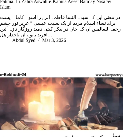
Fatima-Tu-Zahra Aswah-e-Kamila Aeest Bara’ay Nisa’ay
Islam
در معنی ایں کہ سیدۃ النسا فاطمۃ الزہرا اسوہ کاملہ ایست
براے نساء اسلام مریم از یک نسبت عیسی ” عزیز نور چشم
رحمہ للعالمین آں کہ جاں در پیکر کیتی دمید روزگار تازہ آئیں
آفرید بانوے آں تاجدار ھل…
Abdul Syed
Mar 3, 2026