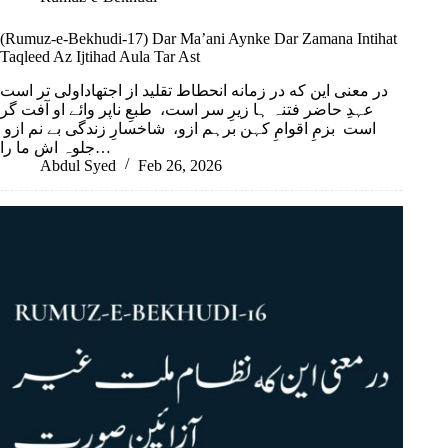
(Rumuz-e-Bekhudi-17) Dar Ma’ani Aynke Dar Zamana Intihat
Taqleed Az Ijtihad Aula Tar Ast
در معنی این که در زمانه انحطاط تقلید از اجتهاداولی تر است
عہدِ حاضر فتنہ ہا زیرِ سر است، طبعِ ناپر وائے او آفت گر
است بزمِ اقوامِ کہن برہم ازو، شاخسارِ زندگی بے نم ازو
جلوہ اش ما را…
Abdul Syed
Feb 26, 2026