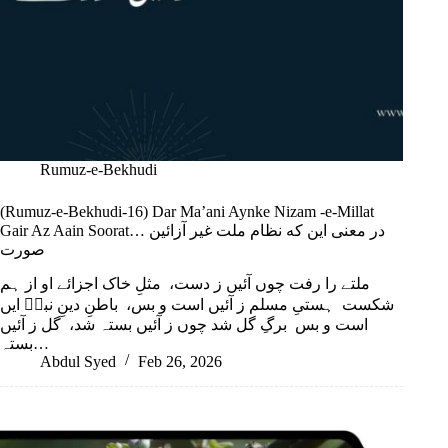
Rumuz-e-Bekhudi
(Rumuz-e-Bekhudi-16) Dar Ma’ani Aynke Nizam -e-Millat
Gair Az Aain Soorat… در معنی این که نظام ملت غیر آزائین
صورت
ملتے را رفت چوں آئیں ز دست، مثلِ خاک اجزائے او از ہم
شکست ہستیِ مسلم ز آئیں است و بس، باطنِ دینِ نبیؐ ایں
است و بس برگِ گل شد چوں ز آئیں بستہ شد، گل ز آئیں
بستہ…
Abdul Syed
Feb 26, 2026