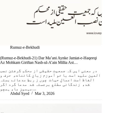
Rumuz-e-Bekhudi
(Rumuz-e-Bekhudi-21) Dar Ma’ani Aynke Jamiat-e-Haqeeqi
Az Mohkam Giriftan Nasb-ul-A’ain Millia Ast…
در معنی ایں کہ جمعیت حقیقی از محکم گرفتن نصب
العین ملیه است با تو آموزم زبانِ کائنات، حرف و
الفاظ است اعمالِ حیات چوں ز ربطِ مدعائے بستہ
شد، زندگانی مطلعِ برجستہ شد مدعا گرد اگر
مہمیزِ ما، ہمچو…
Abdul Syed
Mar 3, 2026