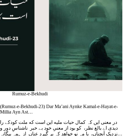
Rumuz-e-Bekhudi
(Rumuz-e-Bekhudi-23) Dar Ma’ani Aynke Kamal-e-Hayat-e-
Millia Ayn Ast…
در معنی ایں کہ کمال حیات ملیه این است که ملت کودکے را
دیدی اے بالغ نظر، کو بود از معنیِ خود بے خبر ناشناسِ دور و
نزدیک آنچناں، با مہِ نو خواهد کہ بر گیرد عناں از ہمہ بیگانہ…