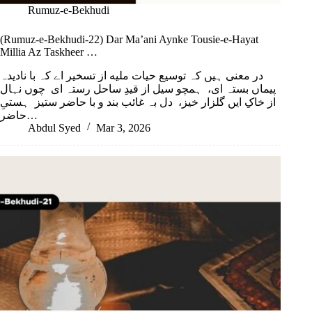
Rumuz-e-Bekhudi
(Rumuz-e-Bekhudi-22) Dar Ma’ani Aynke Tousie-e-Hayat
Millia Az Taskheer …
در معنی ہیں کہ توسیع حیات ملیه از تسخیر اے کہ با نادیدہ
پیماں بستہ ای، ہمچو سیل از قیدِ ساحل رستہ ای چوں نہال
از خاکِ ایں گلزار خیز، دل بہ غائب بند و با حاضر ستیز ہستیِ
حاضر…
Abdul Syed
Mar 3, 2026