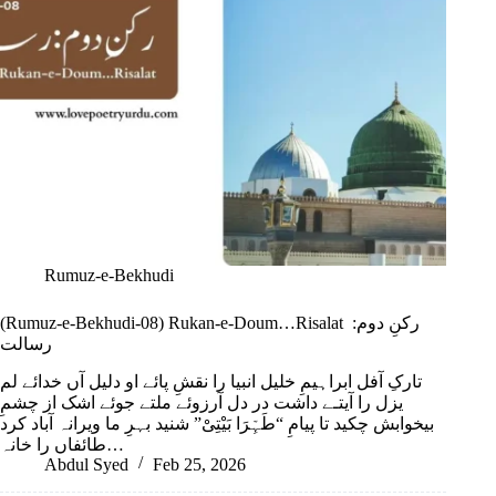
Rumuz-e-Bekhudi
(Rumuz-e-Bekhudi-08) Rukan-e-Doum…Risalat رکنِ دوم:
رسالت
تارکِ آفل ابراہیمِ خلیل انبیا را نقشِ پائے او دلیل آں خدائے لم
یزل را آیتـے داشت در دل آرزوئے ملتے جوئے اشک از چشمِ
بیخوابش چکید تا پیامِ “طَہِّرَا بَیْتِیْ” شنید بہرِ ما ویرانہ آباد کرد
طائفاں را خانہ…
Abdul Syed
Feb 25, 2026