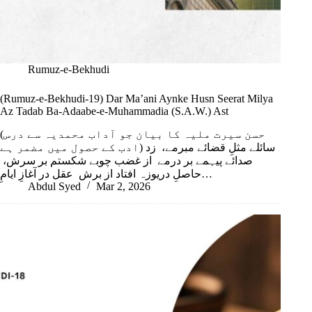
Rumuz-e-Bekhudi
(Rumuz-e-Bekhudi-19) Dar Ma’ani Aynke Husn Seerat Milya
Az Tadab Ba-Adaabe-e-Muhammadia (S.A.W.) Ast
(حسن سیرت ملیہ کا بیان جو آداب محمدیہ سے درس
ادب کے حصول میں مضمر ہے) سائلے مثلِ قضائے مبرمے، زد
صدائے پیہمے بر درمے از غضب چوبے شکستم بر سرش،
حاصلِ دریوزہ افتاد از برش عقل در آغازِ ایامِ…
Abdul Syed
Mar 2, 2026