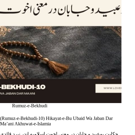
Rumuz-e-Bekhudi
(Rumuz-e-Bekhudi-10) Hikayat-e-Bu Ubaid Wa Jaban Dar
Ma’ani Akhuwat-e-Islamia
حکایت بوعبید و جابان در معنی اخوت اسلامیه اندر نبرد قائدی