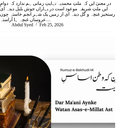
در معنیٰ ایں کہ ملتِ محمدیہ نہایتِ زمانی ہم ندارد کہ دوامِ
ایں ملتِ شریفہ موعود است در بہاراں جوش بلبل دیدہ ای
رستخیز غنچہ و گل دیدہ ای از زمیں یک شہر انجم خاستہ چوں
عروساں غنچہ ہا آراستہ…
Abdul Syed
Feb 25, 2026