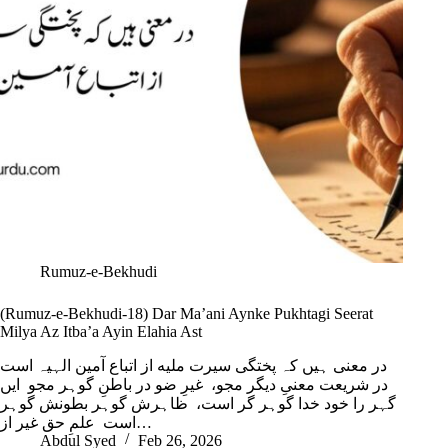
Rumuz-e-Bekhudi
(Rumuz-e-Bekhudi-18) Dar Ma’ani Aynke Pukhtagi Seerat
Milya Az Itba’a Ayin Elahia Ast
در معنی ہیں کہ پختگی سیرت ملیه از اتباع آمین الہیہ است
در شریعت معنیِ دیگر مجو، غیرِ ضو در باطنِ گوہر مجو ایں
گہر را خود خدا گوہر گر است، ظاہرش گوہر بطونش گوہر
است علمِ حق غیر از…
Abdul Syed
Feb 26, 2026