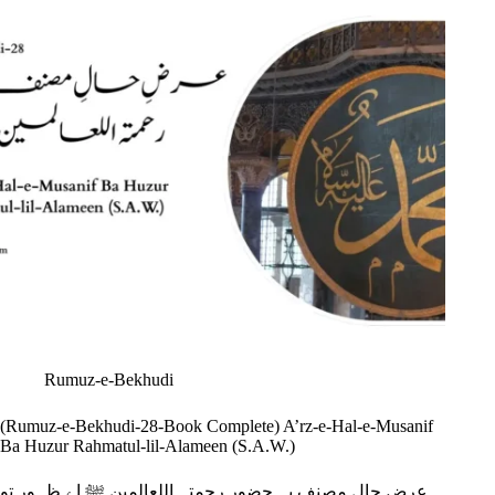
Rumuz-e-Bekhudi
(Rumuz-e-Bekhudi-28-Book Complete) A’rz-e-Hal-e-Musanif
Ba Huzur Rahmatul-lil-Alameen (S.A.W.)
عرضِ حالِ مصنف بہ حضور رحمتہ اللعالمین ﷺ اے ظہور تو