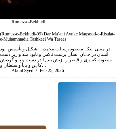
Rumuz-e-Bekhudi
(Rumuz-e-Bekhudi-09) Dar Ma’ani Aynke Maqsood-e-Risalat-
e-Muhammadia Tashkeel Wa Tasees
در معنی اینکہ مقصودِ رسالتِ محمدیہ تشکیل و تأسیسِ بود
انسان در جہاں انسان پرست ناکس و نابود مند و زیر دست
سطوتِ کسریٰ و قیصر رہزنش بندہا در دست و پا و گردنش
کاہن و پایا و سلطان و…
Abdul Syed
Feb 25, 2026