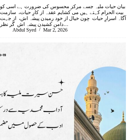
بیان حیات ملیہ جسے مرکز محسوس کی ضرورت ہے اسی کو
بیت الحرام کہتے ہیں می کشایم عقدہ از کارِ حیات، سازمت
آگاہ اسرارِ حیات چون خیال از خود رمیدن پیشہ اش، از جہت
دامن کشیدن پیشہ اش گر نظر…
Abdul Syed
Mar 2, 2026