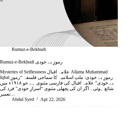
Rumuz-e-Bekhudi
Rumuz-e-Bekhudi رموزِ بے خودی
Mysteries of Selflessness علامہ اقبال Allama Muhammad
Iqbal رموزِ بے خودی: ملتِ اسلامیہ کا سماجی فلسفہ “رموزِ
بے خودی” علامہ اقبال کی فارسی مثنوی ہے جو ۱۹۱۸ء میں
شائع ہوئی۔ اگر ان کی پچھلی مثنوی “اسرارِ خودی” فرد کی
تعمیر…
Abdul Syed
Apr 22, 2026