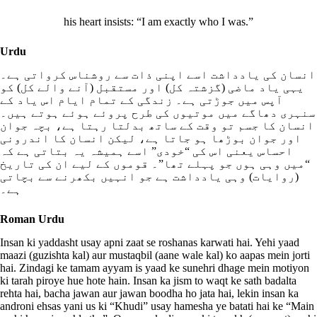
his heart insists: “I am exactly who I was.”
Urdu
انسان کی یادداشت اسے اپنی ذات سے روشناس کرواتی ہے۔
یہی یاد ماضی (گزشتہ کل) اور مستقبل (آنے والے کل) کو
آپس میں جوڑتی ہے۔ زندگی کے تمام ایام اس یاد کے
سنہری دھاگے میں موتیوں کی طرح پروئے ہوئے ہوتے ہیں۔
انسان کا جسم تو وقت کے ساتھ بدلتا رہتا ہے، بچہ جوان
اور جوان بوڑھا ہو جاتا ہے، لیکن انسان کا اندرونی
احساس یعنی اس کی “خودی” اسے ہمیشہ یہ بتاتی ہے کہ
“میں وہی ہوں جو پہلے تھا”۔ قوموں کے لیے ان کی تاریخ
(روایات) وہی یادداشت ہے جو انہیں بکھرنے سے بچاتی
ہے۔
Roman Urdu
Insan ki yaddasht usay apni zaat se roshanas karwati hai. Yehi yaad
maazi (guzishta kal) aur mustaqbil (aane wale kal) ko aapas mein jorti
hai. Zindagi ke tamam ayyam is yaad ke sunehri dhage mein motiyon
ki tarah piroye hue hote hain. Insan ka jism to waqt ke sath badalta
rehta hai, bacha jawan aur jawan boodha ho jata hai, lekin insan ka
androni ehsas yani us ki “Khudi” usay hamesha ye batati hai ke “Main