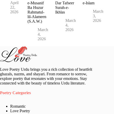
April
e-Musanif
Dar Tafseer
e-Islam
22,
Ba Huzur
Surah-e-
March
2026
Rahmatul-
Ikhlas
3,
lil-Alameen
March
2026
(S.A.W.)
4,
March
2026
4,
2026
Love Poetry Urdu brings you a rich collection of heartfelt
ghazals, nazms, and shayari. From romance to sorrow,
explore poetry that resonates with your emotions. Stay
connected with the beauty of timeless Urdu literature.
Poetry Categories
Romantic
Love Poetry