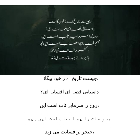
چیست تاریخ اے ز خود بیگانہ،
داستانی قصہ ای افسانہ ای؟
روح را سرمایہِ تاب است ایں،
جسمِ ملت را چو اعصاب است ایں ہچو
خنجر بر فسانت می زند،