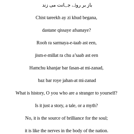
باز بر روئے جہانت می زند
Chist tareekh ay zi khud begana,
dastane qissaye afsanaye?
Rooh ra sarmaya-e-taab ast een,
jism-e-millat ra chu a’saab ast een
Hamchu khanjar bar fasan-at mi-zanad,
baz bar roye jahan-at mi-zanad
What is history, O you who are a stranger to yourself?
Is it just a story, a tale, or a myth?
No, it is the source of brilliance for the soul;
it is like the nerves in the body of the nation.