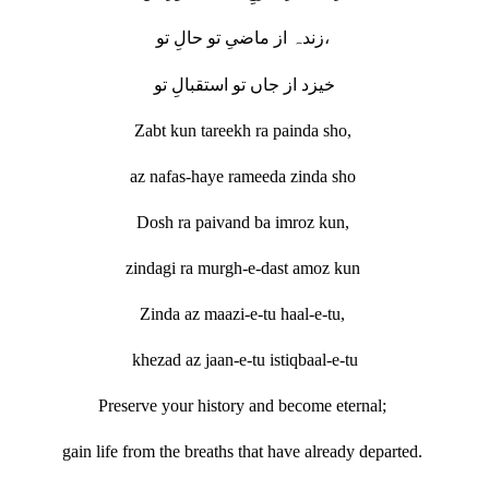
زندہ از ماضیِ تو حالِ تو،
خیزد از جاں تو استقبالِ تو
Zabt kun tareekh ra painda sho,
az nafas-haye rameeda zinda sho
Dosh ra paivand ba imroz kun,
zindagi ra murgh-e-dast amoz kun
Zinda az maazi-e-tu haal-e-tu,
khezad az jaan-e-tu istiqbaal-e-tu
Preserve your history and become eternal;
gain life from the breaths that have already departed.