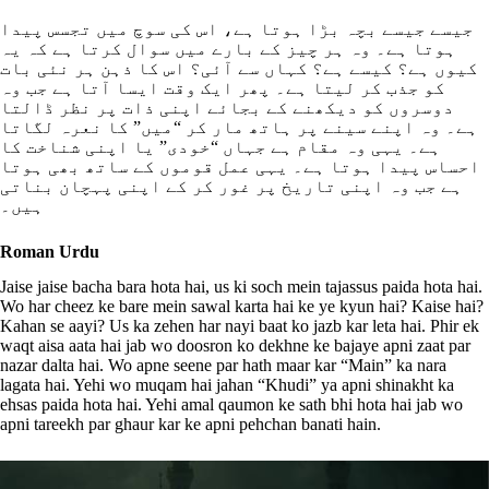
جیسے جیسے بچہ بڑا ہوتا ہے، اس کی سوچ میں تجسس پیدا
ہوتا ہے۔ وہ ہر چیز کے بارے میں سوال کرتا ہے کہ یہ
کیوں ہے؟ کیسے ہے؟ کہاں سے آئی؟ اس کا ذہن ہر نئی بات
کو جذب کر لیتا ہے۔ پھر ایک وقت ایسا آتا ہے جب وہ
دوسروں کو دیکھنے کے بجائے اپنی ذات پر نظر ڈالتا
ہے۔ وہ اپنے سینے پر ہاتھ مار کر “میں” کا نعرہ لگاتا
ہے۔ یہی وہ مقام ہے جہاں “خودی” یا اپنی شناخت کا
احساس پیدا ہوتا ہے۔ یہی عمل قوموں کے ساتھ بھی ہوتا
ہے جب وہ اپنی تاریخ پر غور کر کے اپنی پہچان بناتی
ہیں۔
Roman Urdu
Jaise jaise bacha bara hota hai, us ki soch mein tajassus paida hota hai.
Wo har cheez ke bare mein sawal karta hai ke ye kyun hai? Kaise hai?
Kahan se aayi? Us ka zehen har nayi baat ko jazb kar leta hai. Phir ek
waqt aisa aata hai jab wo doosron ko dekhne ke bajaye apni zaat par
nazar dalta hai. Wo apne seene par hath maar kar “Main” ka nara
lagata hai. Yehi wo muqam hai jahan “Khudi” ya apni shinakht ka
ehsas paida hota hai. Yehi amal qaumon ke sath bhi hota hai jab wo
apni tareekh par ghaur kar ke apni pehchan banati hain.