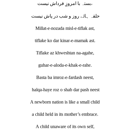
بستہ با امروزِ فرداش نیست،
حلقہ ہائے روز و شب در پاش نیست
Millat-e-nozada misl-e-tiflak ast,
tiflake ko dar kinar-e-mamak ast.
Tiflake az khweshtan na-agahe,
guhar-e-aloda-e-khak-e-rahe.
Basta ba imroz-e-fardash neest,
halqa-haye roz o shab dar pash neest
A newborn nation is like a small child
a child held in its mother’s embrace.
A child unaware of its own self,