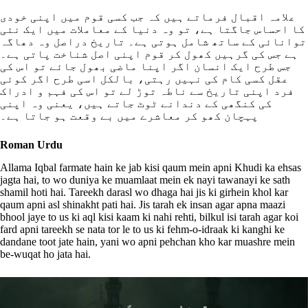
علامہ اقبال فرماتے ہیں کہ جب کسی قوم میں اپنی خودی
کا احساس جاگتا ہے، تو وہ دنیا کے معاملات میں ایک نئی
توانائی کے ساتھ شامل ہوتی ہے۔ تاریخ دراصل وہ دھاگہ
ہے جس کی گرہیں کھول کر قوم اپنی اصل شناخت پاتی ہے۔
جس طرح ایک انسان اگر اپنا ماضی بھول جائے تو اس کی
عقل کسی کام کی نہیں رہتی، بالکل اسی طرح اگر کوئی
فرد اپنی تاریخ سے ناطہ توڑ لے تو اس کی فہم و ادراک
کی کنگھی کے دندانے ٹوٹ جاتے ہیں، یعنی وہ اپنی
پہچان کھو کر معاشرے میں بے وقعت ہو جاتا ہے۔
Roman Urdu
Allama Iqbal farmate hain ke jab kisi qaum mein apni Khudi ka ehsas
jagta hai, to wo duniya ke muamlaat mein ek nayi tawanayi ke sath
shamil hoti hai. Tareekh darasl wo dhaga hai jis ki girhein khol kar
qaum apni asl shinakht pati hai. Jis tarah ek insan agar apna maazi
bhool jaye to us ki aql kisi kaam ki nahi rehti, bilkul isi tarah agar koi
fard apni tareekh se nata tor le to us ki fehm-o-idraak ki kanghi ke
dandane toot jate hain, yani wo apni pehchan kho kar muashre mein
be-wuqat ho jata hai.