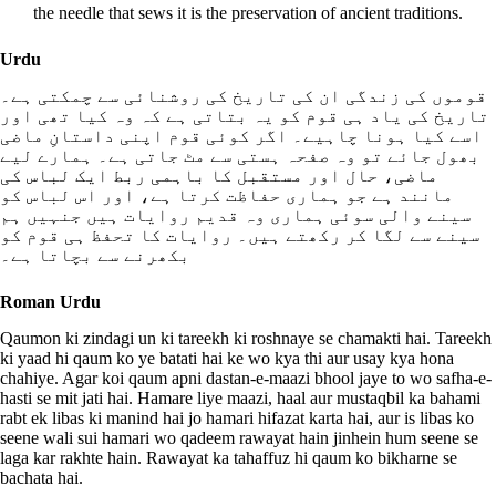
the needle that sews it is the preservation of ancient traditions.
Urdu
قوموں کی زندگی ان کی تاریخ کی روشنائی سے چمکتی ہے۔
تاریخ کی یاد ہی قوم کو یہ بتاتی ہے کہ وہ کیا تھی اور
اسے کیا ہونا چاہیے۔ اگر کوئی قوم اپنی داستانِ ماضی
بھول جائے تو وہ صفحہ ہستی سے مٹ جاتی ہے۔ ہمارے لیے
ماضی، حال اور مستقبل کا باہمی ربط ایک لباس کی
مانند ہے جو ہماری حفاظت کرتا ہے، اور اس لباس کو
سینے والی سوئی ہماری وہ قدیم روایات ہیں جنہیں ہم
سینے سے لگا کر رکھتے ہیں۔ روایات کا تحفظ ہی قوم کو
بکھرنے سے بچاتا ہے۔
Roman Urdu
Qaumon ki zindagi un ki tareekh ki roshnaye se chamakti hai. Tareekh
ki yaad hi qaum ko ye batati hai ke wo kya thi aur usay kya hona
chahiye. Agar koi qaum apni dastan-e-maazi bhool jaye to wo safha-e-
hasti se mit jati hai. Hamare liye maazi, haal aur mustaqbil ka bahami
rabt ek libas ki manind hai jo hamari hifazat karta hai, aur is libas ko
seene wali sui hamari wo qadeem rawayat hain jinhein hum seene se
laga kar rakhte hain. Rawayat ka tahaffuz hi qaum ko bikharne se
bachata hai.