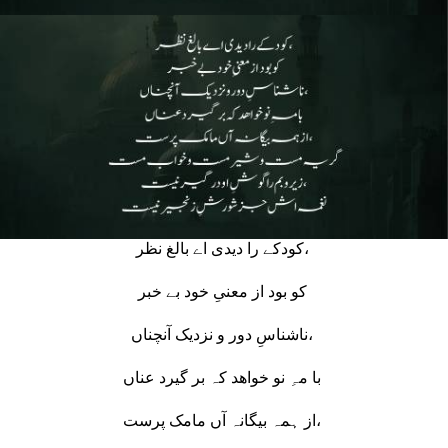
کودکے را دیدی اے بالغ نظر،
کو بود از معنیِ خود بے خبر
ناشناسِ دور و نزدیک آنچناں،
با مہِ نو خواهد کہ بر گیرد عناں
از ہمہ بیگانہ آں مامک پرست،