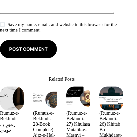
Save my name, email, and website in this browser for the
next time I comment.
POST COMMENT
Related Posts
Rumuz-e-
(Rumuz-e-
(Rumuz-e-
(Rumuz-e-
Bekhudi
Bekhudi-
Bekhudi-
Bekhudi-
28-Book
27) Khulasa
26) Khitab
رموزِ بے
Complete)
Mutalib-e-
Ba
خودی
A’rz-e-Hal-
Masnvi –
Mukhdarat-