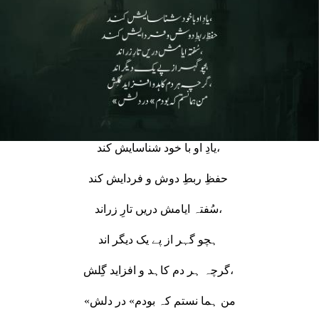
یادِ او با خود شناسایش کند،
حفظِ ربطِ دوش و فردایش کند
سُفتہ ایامش دریں تارِ زراند،
ہچو گہر از پے یک دیگر اند
گرچہ ہر دم کاہد و افزاید گِلش،
«من ہما نستم کہ بودم» در دلش