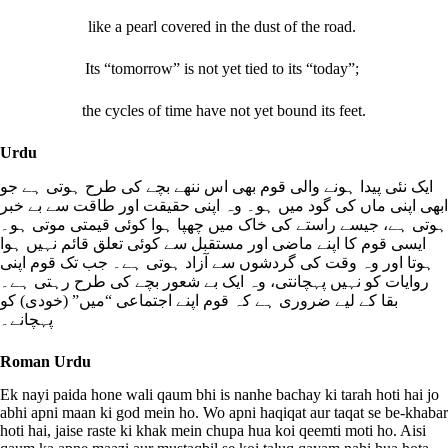
like a pearl covered in the dust of the road.
Its “tomorrow” is not yet tied to its “today”;
the cycles of time have not yet bound its feet.
Urdu
ایک نئی پیدا ہونے والی قوم بھی اس ننھے بچے کی طرح ہوتی ہے جو
ابھی اپنی ماں کی گود میں ہو۔ وہ اپنی حقیقت اور طاقت سے بے خبر
ہوتی ہے، جیسے راستے کی خاک میں چھپا ہوا کوئی قیمتی موتی ہو۔
ایسی قوم کا اپنے ماضی اور مستقبل سے کوئی تعلق قائم نہیں ہوا
ہوتا اور وہ وقت کی گردشوں سے آزاد ہوتی ہے۔ جب تک قوم اپنی
روایات کو نہیں پہچانتی، وہ ایک بے شعور بچے کی طرح رہتی ہے۔
بقا کے لیے ضروری ہے کہ قوم اپنے اجتماعی “میں” (خودی) کو
پہچانے۔
Roman Urdu
Ek nayi paida hone wali qaum bhi is nanhe bachay ki tarah hoti hai jo
abhi apni maan ki god mein ho. Wo apni haqiqat aur taqat se be-khabar
hoti hai, jaise raste ki khak mein chupa hua koi qeemti moti ho. Aisi