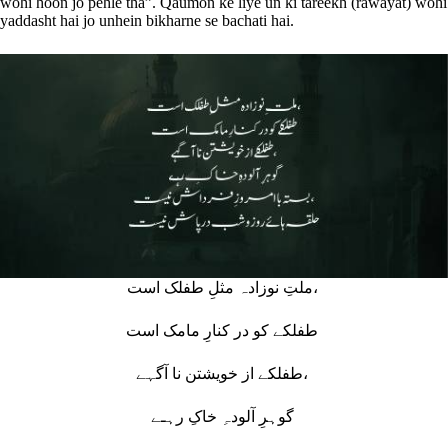
wohi hoon jo pehle tha”. Qaumon ke liye un ki tareekh (rawayat) wohi
yaddasht hai jo unhein bikharne se bachati hai.
ملتِ نوزادہ مثلِ طفلک است،
طفلکے کو در کنارِ مامک است
طفلکے از خویشتن نا آگہے،
گوہرِ آلودہِ خاکِ رہـے