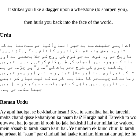
It strikes you like a dagger upon a whetstone (to sharpen you),
then hurls you back into the face of the world.
Urdu
اے اپنی حقیقت سے بے خبر انسان! کیا تو سمجھتا ہے کہ
تاریخ محض چند قصے کہانیوں کا نام ہے؟ ہرگز نہیں!
تاریخ تو وہ قوت ہے جو قوم کی روح کو جلا بخشتی ہے اور
ملت کے وجود میں اعصاب کی طرح کام کرتی ہے۔ یہ تمہیں
ایک کند چھری کی طرح تجربات کی “سان” پر چڑھاتی ہے
تاکہ تمہاری ہمت اور عقل تیز ہو جائے، اور پھر تمہیں
زمانے کے چیلنجز کا مقابلہ کرنے کے لیے تیار کر دیتی
ہے۔ تاریخ ہمیں ماضی کے تجربات سے سیکھ کر حال میں
جینا سکھاتی ہے۔
Roman Urdu
Ay apni haqiqat se be-khabar insan! Kya tu samajhta hai ke tareekh
mahz chand qisse kahaniyon ka naam hai? Hargiz nahi! Tareekh to wo
quwwat hai jo qaum ki rooh ko jala bakhshti hai aur millat ke wajood
mein a’saab ki tarah kaam karti hai. Ye tumhein ek kund churi ki tarah
tajurbaat ki “saan” par charhati hai taake tumhari himmat aur aql tez ho