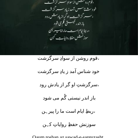
قوم روشن از سوادِ سرگزشت،
خود شناس آمد ز یادِ سرگزشت
سرگزشتِ او گر از یادش رود،
باز اندر نیستی گُم می شود
ربطِ ایام است ما را پیرہن،
سوزنش حفظِ روایاتِ کہن
Qaum roshan az sawad-e-sarguzasht,