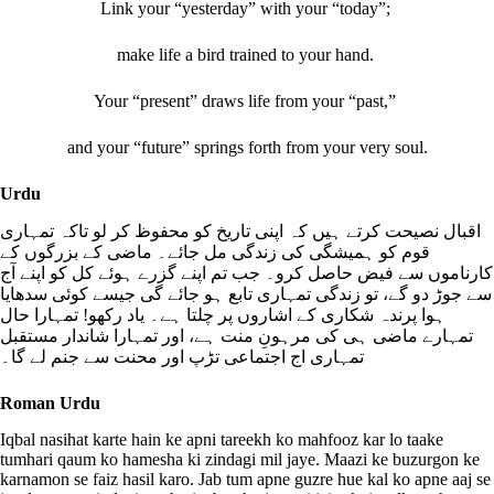
Link your “yesterday” with your “today”;
make life a bird trained to your hand.
Your “present” draws life from your “past,”
and your “future” springs forth from your very soul.
Urdu
اقبال نصیحت کرتے ہیں کہ اپنی تاریخ کو محفوظ کر لو تاکہ تمہاری
قوم کو ہمیشگی کی زندگی مل جائے۔ ماضی کے بزرگوں کے
کارناموں سے فیض حاصل کرو۔ جب تم اپنے گزرے ہوئے کل کو اپنے آج
سے جوڑ دو گے، تو زندگی تمہاری تابع ہو جائے گی جیسے کوئی سدھایا
ہوا پرندہ شکاری کے اشاروں پر چلتا ہے۔ یاد رکھو! تمہارا حال
تمہارے ماضی ہی کی مرہونِ منت ہے، اور تمہارا شاندار مستقبل
تمہاری اج اجتماعی تڑپ اور محنت سے جنم لے گا۔
Roman Urdu
Iqbal nasihat karte hain ke apni tareekh ko mahfooz kar lo taake
tumhari qaum ko hamesha ki zindagi mil jaye. Maazi ke buzurgon ke
karnamon se faiz hasil karo. Jab tum apne guzre hue kal ko apne aaj se