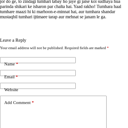
jor do ge, to zindagi tumhari tabay ho jaye gi jaise koi sudhaya hua
parinda shikari ke isharon par chalta hai. Yaad rakho! Tumhara haal
tumhare maazi hi ki marhoon-e-minnat hai, aur tumhara shandar
mustaqbil tumhari ijtimaee tarap aur mehnat se janam le ga.
Leave a Reply
Your email address will not be published.
Required fields are marked
*
A
l
t
e
Name
*
r
n
Email
*
a
t
i
Website
v
e
Add Comment
*
: