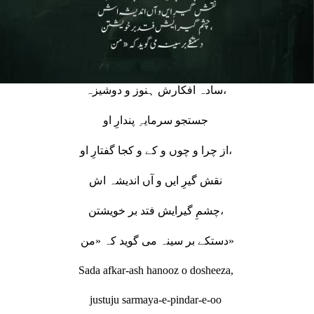
سادہ افکارش ہنوز و دوشیزہ،
جستجو سرمایہِ پندارِ او
از چرا و چوں و کے و کجا گفتارِ او،
نقش گیرِ ایں و آں اندیشہ اش
چشمِ گیرایش فتد بر خویشتن،
دستکے بر سینہ می گوید کہ «من»
Sada afkar-ash hanooz o dosheeza,
justuju sarmaya-e-pindar-e-oo