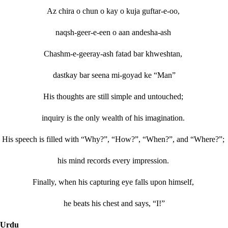
Az chira o chun o kay o kuja guftar-e-oo,
naqsh-geer-e-een o aan andesha-ash
Chashm-e-geeray-ash fatad bar khweshtan,
dastkay bar seena mi-goyad ke “Man”
His thoughts are still simple and untouched;
inquiry is the only wealth of his imagination.
His speech is filled with “Why?”, “How?”, “When?”, and “Where?”;
his mind records every impression.
Finally, when his capturing eye falls upon himself,
he beats his chest and says, “I!”
Urdu