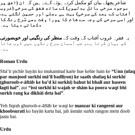
شاعر پچھلے بیان کو مکمل کرتے ہوئے کہتے ہیں کہ
ان (افق پر
موجود سرخی مائل بدلیوں) کے ساتھ شفق کی سرخی (غروب
،
آفتاب کے بعد کی سرخی) بہت ہی بھلی اور حسین لگتی ہے
اور
اسی سرخی کی وجہ سے شام کا پورا وقت بھی سُرخ رنگ کا
۔
دکھائی دیتا ہے
یہ فقرہ غروب آفتاب کے وقت کے
منظر کی رنگینی اور خوبصورتی
کو بیان کرتا ہے، جب آسمان سرخ رنگوں میں ڈوب جاتا
ہے۔
Roman Urdu
Shā’ir pichle bayān ko mukammal karte hue kehte hain ke
“Unn (ufaq
par maujood surkhi mā’il badliyon) ke saath shafaq ki surkhi
(ghuroob-e-āftāb ke ba’d ki surkhi) bahut hi bhalī aur haseen
lagti hai”
, aur
“issi surkhi ki wajah se shām ka poora waqt bhi
surkh rang ka dikhāi deta hai”
.
Yeh fiqrah ghuroob-e-āftāb ke waqt ke
manzar ki rangeeni aur
khoobsurati
ko bayān karta hai, jab āsmān surkh rangon mein doob
jaata hai.
Urdu