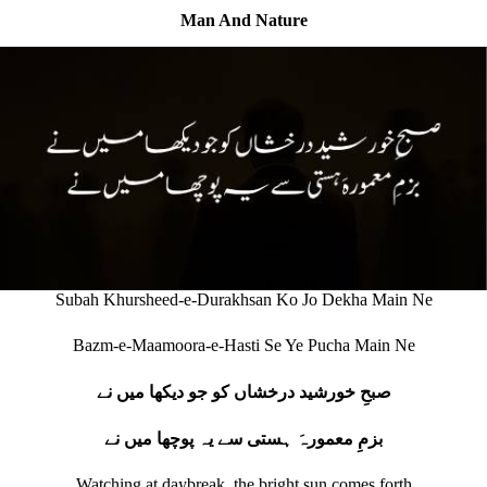
Man And Nature
Subah Khursheed-e-Durakhsan Ko Jo Dekha Main Ne
Bazm-e-Maamoora-e-Hasti Se Ye Pucha Main Ne
صبحِ خورشید درخشاں کو جو دیکھا میں نے
بزمِ معمورہَ ہستی سے یہ پوچھا میں نے
Watching at daybreak, the bright sun comes forth