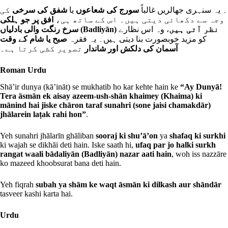
۔ یہ سنہری جھالریں غالباً
سورج کی شعاعوں
یا
شفق کی سرخی
کی
وجہ سے دکھائی دیتی ہیں۔ اس کے ساتھ ہی،
افق پر جو ہلکی
سرخ رنگت والی بادلیاں (Badliyān) نظر آتی ہیں
، وہ اس نظارے
کو مزید خوبصورت بنا دیتی ہیں۔ یہ فقرہ
صبح یا شام کے وقت
آسمان کی دلکش اور شاندار
تصویر کشی کرتا ہے۔
Roman Urdu
Shā’ir dunya (kā’ināt) se mukhatib ho kar kehte hain ke
“Ay Dunyā!
Tera āsmān ek aisay azeem-ush-shān khaimey (Khaima) ki
mānind hai jiske chāron taraf sunahri (sone jaisi chamakdār)
jhālarein laṭak rahi hon”
.
Yeh sunahri jhālarīn ghāliban
sooraj ki shu’ā’on
ya
shafaq ki surkhi
ki wajah se dikhāi deti hain. Iske saath hi,
ufaq par jo halki surkh
rangat waali bādaliyān (Badliyān) nazar aati hain
, woh iss nazzāre
ko mazeed khoobsurat bana deti hain.
Yeh fiqrah
subah ya shām ke waqt āsmān ki dilkash aur shāndār
tasveer kashi karta hai.
Urdu