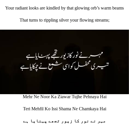
Your radiant looks are kindled by that glowing orb’s warm beams
That turns to rippling silver your flowing streams;
Mehr Ne Noor Ka Ziawar Tujhe Pehnaya Hai
Teri Mehfil Ko Issi Shama Ne Chamkaya Hai
مہر نے نور کا زیور تجھے پہنایا ہے