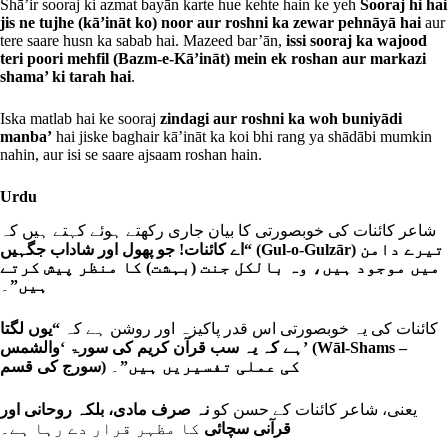
Shā’ir sooraj ki azmat bayān karte hue kehte hain ke yeh
Sooraj hi hai
jis ne tujhe (kā’ināt ko) noor aur roshni ka zewar pehnāyā hai
aur
tere saare husn ka sabab hai. Mazeed bar’ān,
issi sooraj ka wajood
teri poori mehfil (Bazm-e-Kā’ināt) mein ek roshan aur markazi
shama’ ki tarah hai
.
Iska matlab hai ke sooraj
zindagi aur roshni ka woh buniyādi
manba’
hai jiske baghair kā’ināt ka koi bhi rang ya shādābi mumkin
nahin, aur isi se saare ajsaam roshan hain.
Urdu
شاعر کائنات کی خوبصورتی کا بیان جاری رکھتے ہوئے کہتے ہیں کہ
“اے کائنات! جو پھول اور شاداب جگہیں (Gul-o-Gulzār) تیرے دامن
میں موجود ہیں، وہ بالکل جنت (بہشت) کا منظر پیش کرتے
۔
ہیں”
کائنات کی یہ خوبصورتی اس قدر پاکیزہ اور روشن ہے کہ
“یوں لگتا
ہے کہ یہ سب قرآن کریم کی سورۃ ‘والشمس’ (Wāl-Shams –
۔
سورج کی قسم) کی عملی تفسیریں ہیں”
یعنی، شاعر کائنات کے حسن کو
نہ صرف مادی، بلکہ روحانی اور
قرآنی سچائی
کا مظہر قرار دے رہا ہے۔