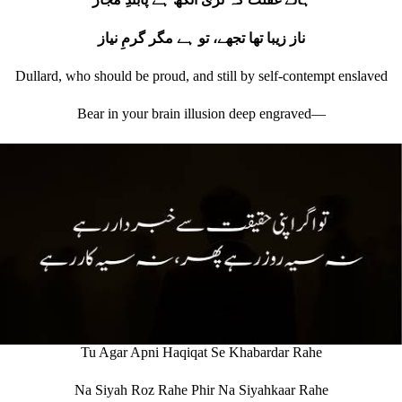
ناز زیبا تھا تجھے، تو ہے مگر گرمِ نیاز
Dullard, who should be proud, and still by self‐contempt enslaved
Bear in your brain illusion deep engraved—
Tu Agar Apni Haqiqat Se Khabardar Rahe
Na Siyah Roz Rahe Phir Na Siyahkaar Rahe