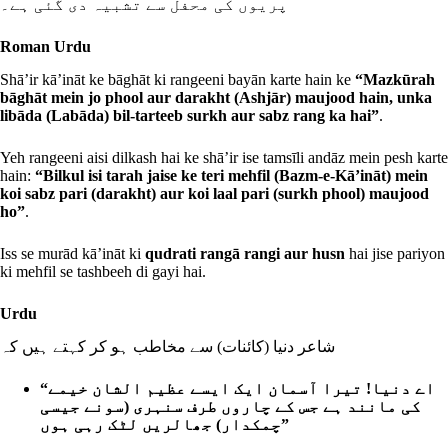
پریوں کی محفل سے تشبیہ دی گئی ہے۔
Roman Urdu
Shā’ir kā’ināt ke bāghāt ki rangeeni bayān karte hain ke
“Mazkūrah
bāghāt mein jo phool aur darakht (Ashjār) maujood hain, unka
libāda (Labāda) bil-tarteeb surkh aur sabz rang ka hai”
.
Yeh rangeeni aisi dilkash hai ke shā’ir ise tamsīli andāz mein pesh karte
hain:
“Bilkul isi tarah jaise ke teri mehfil (Bazm-e-Kā’ināt) mein
koi sabz pari (darakht) aur koi laal pari (surkh phool) maujood
ho”
.
Iss se murād kā’ināt ki
qudrati rangā rangi aur husn
hai jise pariyon
ki mehfil se tashbeeh di gayi hai.
Urdu
شاعر دنیا (کائنات) سے مخاطب ہو کر کہتے ہیں کہ
“اے دنیا! تیرا آسمان ایک ایسے عظیم الشان خیمے
کی مانند ہے جس کے چاروں طرف سنہری (سونے جیسی
چمکدار) جھالریں لٹک رہی ہوں”