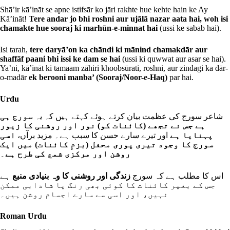
Shā’ir kā’ināt se apne istifsār ko jāri rakhte hue kehte hain ke Ay
Kā’ināt!
Tere andar jo bhi roshni aur ujālā nazar aata hai, woh isi
chamakte hue sooraj ki marhūn-e-minnat hai
(ussi ke sabab hai).
Isi tarah,
tere daryā’on ka chāndi ki mānind chamakdār aur
shaffāf paani bhi issi ke dam se hai
(ussi ki quwwat aur asar se hai).
Ya’ni, kā’ināt ki tamaam zāhiri khoobsūrati, roshni, aur zindagi ka dār-
o-madār
ek berooni manba’ (Sooraj/Noor-e-Haq)
par hai.
Urdu
شاعر سورج کی عظمت بیان کرتے ہوئے کہتے ہیں کہ یہ
سورج ہی
ہے جس نے تجھے (کائنات کو) نور اور روشنی کا زیور
پہنایا ہے
اور تیرے سارے حسن کا سبب ہے۔ مزید برآں،
اسی
سورج کا وجود تیری پوری محفل (بزمِ کائنات) میں ایک
۔
روشن اور مرکزی شمع کی طرح ہے
اس کا مطلب ہے کہ سورج
زندگی اور روشنی کا وہ بنیادی منبع
ہے
جس کے بغیر کائنات کا کوئی بھی رنگ یا شادابی ممکن
نہیں، اور اسی سے سارے اجسام روشن ہیں۔
Roman Urdu