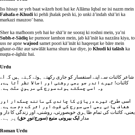
Iss hissay se yeh baat wāzeh hoti hai ke Allāma Iqbal ne isi nazm mein
Falsafa-e-Khudi
ki pehli jhalak pesh ki, jo unki ā’indah shā’iri ka
markazi mauzoo’ bana.
Sher ka mafhoom yeh hai ke shā’ir ne sooraj ki roshni mein, ya’ni
Subh-e-Sādiq
ke purnoor lamhon mein, jab kā’ināt ka nazzāra kiya, to
uss ne apne
wajood
samet poori kā’ināt ki haqeeqat ke bāre mein
ghaur-o-fikr aur sawālāt karna shuru kar diye, jo
Khudi ki talāsh
ka
nuqta-e-āghāz hai.
Urdu
شاعر کائنات سے اپنے استفسار کو جاری رکھتے ہوئے کہتے ہیں کہ اے
کائنات!
تیرے اندر جو بھی روشنی اور اجالا نظر آتا ہے،
۔
وہ اسی چمکتے ہوئے سورج کی مرہونِ منّت ہے
اسی طرح،
تیرے دریاؤں کا چاندی کی مانند چمکدار اور
شفاف پانی بھی اسی سورج کی قوت اور اثر کے دم سے ہے
۔
یعنی، کائنات کی تمام ظاہری خوبصورتی، روشنی، اور زندگی کا دار و
مدار
ایک بیرونی منبع (سورج/نورِ حق)
پر ہے۔
Roman Urdu