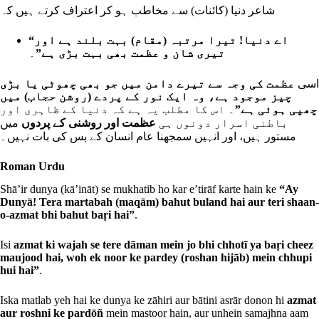
شاعر دنیا (کائنات) سے مخاطب ہو کر اعتراف کرتے ہیں کہ
“اے دنیا! تیرا مرتبہ (مقام) بہت بلند ہے اور
۔
تیری شان و عظمت بھی بہت بڑی ہے”
اسی
عظمت کی وجہ سے تیرے دامن میں جو بھی چھوٹی یا بڑی
چیز موجود ہے، وہ ایک نور کے پردے (روشن حجاب) میں
چھپی ہوئی ہے”
۔ اس کا مطلب یہ ہے کہ دنیا کے ظاہری اور
باطنی اسرار دونوں ہی
عظمت اور روشنی کے پردوں
میں
مستور ہیں، اور انہیں سمجھنا عام انسان کے بس کی بات نہیں۔
Roman Urdu
Shā’ir dunya (kā’ināt) se mukhatib ho kar e’tirāf karte hain ke
“Ay
Dunyā! Tera martabah (maqām) bahut buland hai aur teri shaan-
o-azmat bhi bahut baṛi hai”
.
Isi
azmat ki wajah se tere dāman mein jo bhi chhotī ya baṛi cheez
maujood hai, woh ek noor ke pardey (roshan hijāb) mein chhupi
hui hai”
.
Iska matlab yeh hai ke dunya ke zāhiri aur bātini asrār donon hi
azmat
aur roshni ke pardōñ
mein mastoor hain, aur unhein samajhna aam