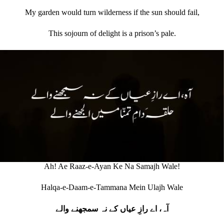
My garden would turn wilderness if the sun should fail,
This sojourn of delight is a prison’s pale.
Ah! Ae Raaz-e-Ayan Ke Na Samajh Wale!
Halqa-e-Daam-e-Tammana Mein Ulajh Wale
آہ، اے رازِ عیاں کے نہ سمجھنے والے