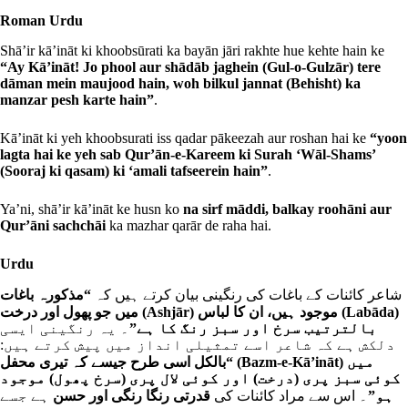
Roman Urdu
Shā’ir kā’ināt ki khoobsūrati ka bayān jāri rakhte hue kehte hain ke
“Ay Kā’ināt! Jo phool aur shādāb jaghein (Gul-o-Gulzār) tere
dāman mein maujood hain, woh bilkul jannat (Behisht) ka
manzar pesh karte hain”
.
Kā’ināt ki yeh khoobsurati iss qadar pākeezah aur roshan hai ke
“yoon
lagta hai ke yeh sab Qur’ān-e-Kareem ki Surah ‘Wāl-Shams’
(Sooraj ki qasam) ki ‘amali tafseerein hain”
.
Ya’ni, shā’ir kā’ināt ke husn ko
na sirf māddi, balkay roohāni aur
Qur’āni sachchāi
ka mazhar qarār de raha hai.
Urdu
شاعر کائنات کے باغات کی رنگینی بیان کرتے ہیں کہ
“مذکورہ باغات
میں جو پھول اور درخت (Ashjār) موجود ہیں، ان کا لباس (Labāda)
بالترتیب سرخ اور سبز رنگ کا ہے”
۔ یہ رنگینی ایسی
دلکش ہے کہ شاعر اسے تمثیلی انداز میں پیش کرتے ہیں:
“بالکل اسی طرح جیسے کہ تیری محفل (Bazm-e-Kā’ināt) میں
کوئی سبز پری (درخت) اور کوئی لال پری (سرخ پھول) موجود
ہو”
۔ اس سے مراد کائنات کی
قدرتی رنگا رنگی اور حسن
ہے جسے