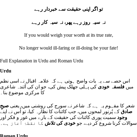
تو اگر اپنی حقیقت سے خبردار رہے
نہ سیہ روز رہے پھر، نہ سیہ کار رہے
If you would weigh your worth at its true rate,
No longer would ill‐faring or ill‐doing be your fate!
Full Explanation in Urdu and Roman Urdu
Urdu
اس حصے سے یہ بات واضح ہوتی ہے کہ علامہ اقبال نے اسی نظم
میں
فلسفہ خودی
کی پہلی جھلک پیش کی، جو ان کی آئندہ شاعری
کا مرکزی موضوع بنا۔
شعر کا مفہوم یہ ہے کہ شاعر نے سورج کی روشنی میں، یعنی
صبحِ
صادق
کے پُرنور لمحوں میں، جب کائنات کا نظارہ کیا، تو اُس نے اپنے
وجود
سمیت پوری کائنات کی حقیقت کے بارے میں غور و فکر اور
سوالات کرنا شروع کر دیے، جو
خودی کی تلاش
کا نقطۂ آغاز ہے۔
Roman Urdu