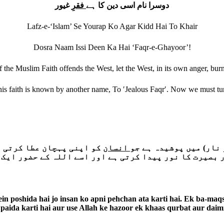
دوسرا نام اسی دین کا ہے
فقرِ
غیور
Lafz-e-‘Islam’ Se Yourap Ko Agar Kidd Hai To Khair
Dosra Naam Issi Deen Ka Hai ‘Faqr-e-Ghayoor’!
If the Muslim Faith offends the West, let the West, in its own anger, burn
is faith is known by another name, To ʹJealous Faqrʹ. Now we must tu
 نار) میں پوشیدہ ہے جو
انسان
کو اپنی پہچان عطا کرتی ہ
 بصیرت کا نور پیدا کرتی ہے اور اسے اللہ کے حضور ایک 
mein poshida hai jo insan ko apni pehchan ata karti hai. Ek ba-maq
aida karti hai aur use Allah ke hazoor ek khaas qurbat aur daimi 