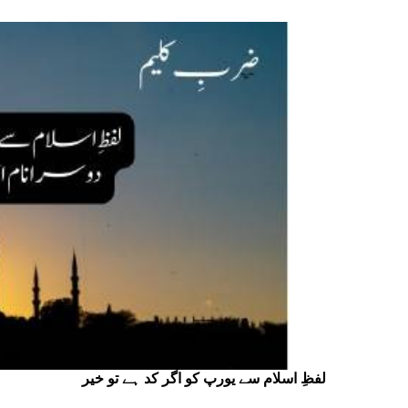
لفظِ اسلام سے یورپ کو اگر کد ہے تو خیر