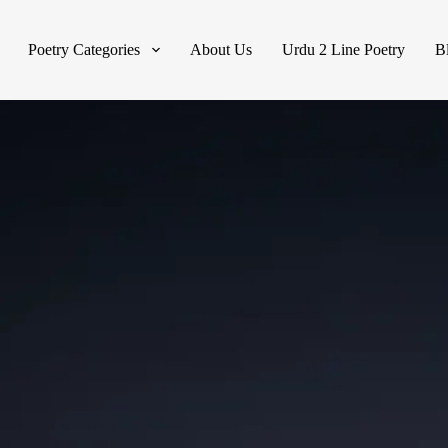
Poetry Categories
About Us
Urdu 2 Line Poetry
B