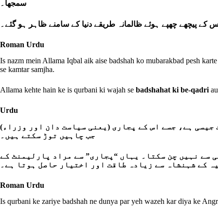
سمجھا۔
 کے پیچھے چھپے ہوئے ظالمانہ طریقے دنیا کے سامنے ظاہر ہو گئے۔
Roman Urdu
Is nazm mein Allama Iqbal aik aise badshah ko mubarakbad pesh karte 
se kamtar samjha.
Allama kehte hain ke is qurbani ki wajah se
badshahat ki be-qadri
au
Urdu
 جیسی ہے، جسے اس کے پجاری (یعنی سیاست دان اور وزراء
جب چاہیں توڑ سکتے ہیں۔
ی سے نہیں چن سکتا۔ یہاں “پجاری” سے مراد پارلیمنٹ کے
ہ کے شہنشاہ سے زیادہ طاقت اور اختیار حاصل ہوتا ہے۔
Roman Urdu
Is qurbani ke zariye badshah ne dunya par yeh wazeh kar diya ke Angr