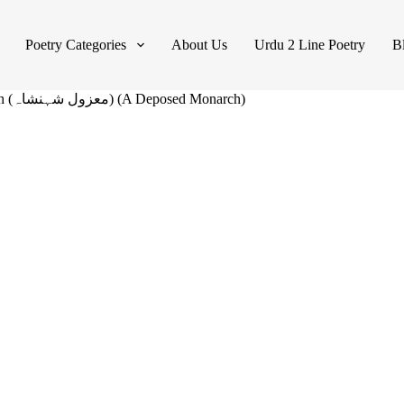
Poetry Categories
About Us
Urdu 2 Line Poetry
B