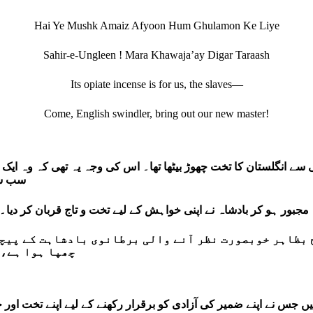
Hai Ye Mushk Amaiz Afyoon Hum Ghulamon Ke Liye
Sahir-e-Ungleen ! Mara Khawaja’ay Digar Taraash
Its opiate incense is for us, the slaves—
Come, English swindler, bring out our new master!
م کا ذکر ہے، جو 7 دسمبر 1936 کو اپنی مرضی سے انگلستان کا تخت چھوڑ بیٹھا تھا۔ اس کی
سب سے
مجبور ہو کر بادشاہ نے اپنی خواہش کے لیے تخت و تاج قربان کر دیا۔
طرح بظاہر خوبصورت نظر آنے والی برطانوی بادشاہت کے پی
چھپا ہوا ہے، 
یں جس نے اپنے ضمیر کی آزادی کو برقرار رکھنے کے لیے اپنے تخت او