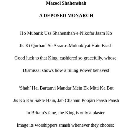
Mazool Shahenshah
A DEPOSED MONARCH
Ho Mubarik Uss Shahenshah-e-Nikofar Jaam Ko
Jis Ki Qurbani Se Asrar-e-Mulookiyat Hain Faash
Good luck to that King, cashiered so gracefully, whose
Dismissal shows how a ruling Power behaves!
‘Shah’ Hai Bartanvi Mandar Mein Ek Mitti Ka But
Jis Ko Kar Sakte Hain, Jab Chahain Poojari Paash Paash
In Britain’s fane, the King is only a plaster
Image its worshippers smash whenever they choose;