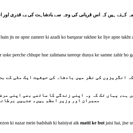
مہ کہتے ہیں کہ اس قربانی کی وجہ سے بادشاہت کی بے قدری اور اس
hain jis ne apne zameer ki azadi ko barqarar rakhne ke liye apne takh
r uske peeche chhupe hue zalimana tareeqe dunya ke samne zahir ho g
کہ انگریزوں کی نظر میں بادشاہ کی حیثیت ایک مٹی کے بت
 ہے، یہاں تک کہ وہ اپنی زندگی کا ساتھی بھی اپنی مرض
ممبران اور وزیر اعظم ہیں، جنہیں برطانی
ezon ki nazar mein badshah ki haisiyat aik
matti ke but
jaisi hai, jise