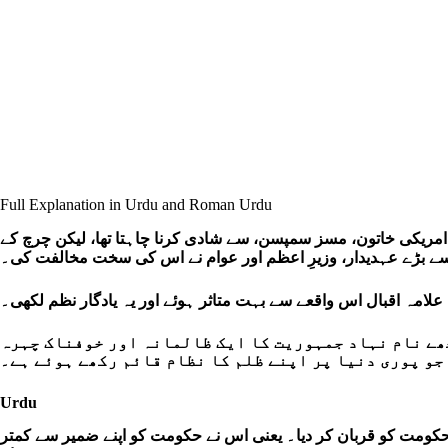
Full Explanation in Urdu and Roman Urdu
 وجہ یہ تھی کہ وہ ایک امریکی خاتون، مسز سمپسن، سے شادی کرنا چاہتا تھا، لیکن چرچ کے
 بڑے عہدیدار، وزیرِ اعظم اور عوام نے اس کی سخت مخالفت کی۔
 علامہ اقبال اس واقعے سے بہت متاثر ہوئے اور یہ یادگار نظم لکھی۔
چھے نام نہاد جمہوریت کا ایک ظالمانہ اور خوفناک چہرہ
جو پوری دنیا پر اپنے ظلم کا نظام قائم رکھے ہوئے ہے۔
Urdu
ر حکومت کو قربان کر دیا۔ یعنی اس نے حکومت کو اپنے ضمیر سے کمتر