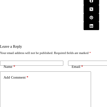
Leave a Reply
Your email address will not be published.
Required fields are marked
*
A
l
t
e
Name
*
Email
*
r
n
Add Comment
*
a
t
i
v
e
: