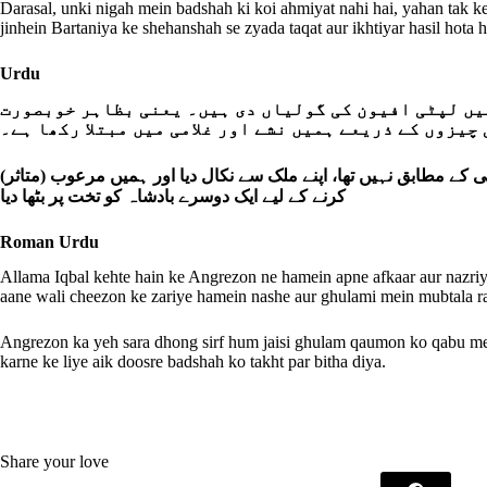
Darasal, unki nigah mein badshah ki koi ahmiyat nahi hai, yahan tak k
jinhein Bartaniya ke shehanshah se zyada taqat aur ikhtiyar hasil hota h
Urdu
میں لپٹی افیون کی گولیاں دی ہیں۔ یعنی بظاہر خوبصورت
چیزوں کے ذریعے ہمیں نشے اور غلامی میں مبتلا رکھا ہے۔
کے مطابق نہیں تھا، اپنے ملک سے نکال دیا اور ہمیں مرعوب (متاثر
کرنے کے لیے ایک دوسرے بادشاہ کو تخت پر بٹھا دیا
Roman Urdu
Allama Iqbal kehte hain ke Angrezon ne hamein apne afkaar aur nazri
aane wali cheezon ke zariye hamein nashe aur ghulami mein mubtala r
Angrezon ka yeh sara dhong sirf hum jaisi ghulam qaumon ko qabu mein 
karne ke liye aik doosre badshah ko takht par bitha diya.
Share your love