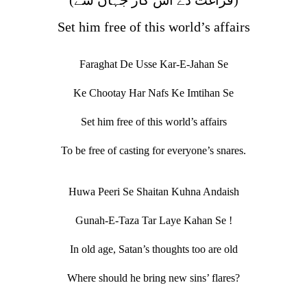
(فراغت دے اس کار جہاں سے)
Set him free of this world’s affairs
Faraghat De Usse Kar-E-Jahan Se
Ke Chootay Har Nafs Ke Imtihan Se
Set him free of this world’s affairs
To be free of casting for everyone’s snares.
Huwa Peeri Se Shaitan Kuhna Andaish
Gunah-E-Taza Tar Laye Kahan Se !
In old age, Satan’s thoughts too are old
Where should he bring new sins’ flares?