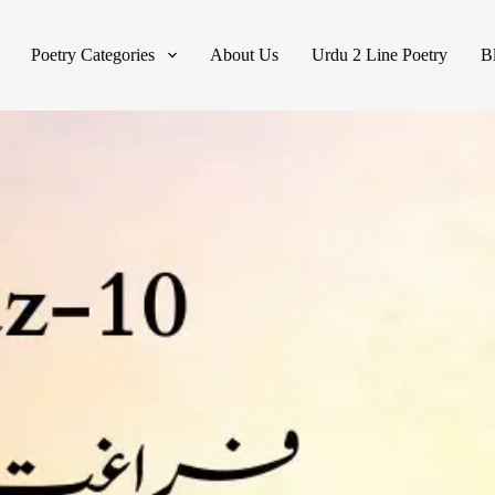
Poetry Categories
About Us
Urdu 2 Line Poetry
B