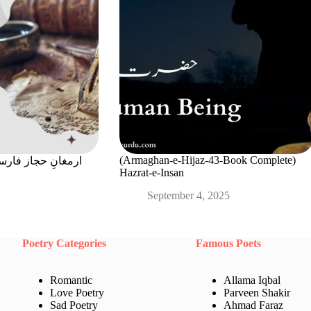
(Armaghan-e-Hijaz-43-Book Complete)
ghan-e-Hijaz ارمغانِ حجاز فارسی
Hazrat-e-Insan
September 4, 2025
Poetry Categories
Famous Poets
Romantic
Allama Iqbal
Love Poetry
Parveen Shakir
Sad Poetry
Ahmad Faraz