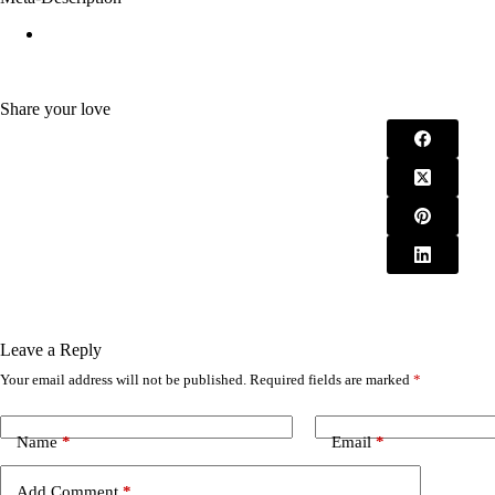
Share your love
Leave a Reply
Your email address will not be published.
Required fields are marked
*
A
l
t
e
Name
*
Email
*
r
n
Add Comment
*