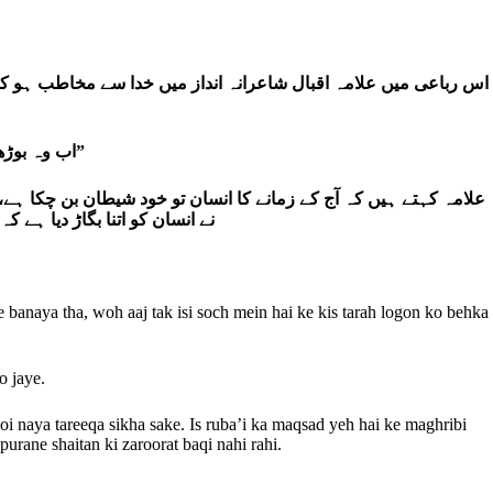
اس رباعی میں علامہ اقبال شاعرانہ انداز میں خدا سے مخاطب ہو کر
“اب وہ بوڑھا ہو چکا ہے لیکن اس کی سوچ نہیں بدلی۔ بہتر ہے کہ اب اسے اس کام سے چھٹی دے دو تاکہ وہ ہر وقت کی آزمائش سے آزاد ہو جائے۔”
علامہ کہتے ہیں کہ آج کے زمانے کا انسان تو خود شیطان بن چکا ہ
نے انسان کو اتنا بگاڑ دیا ہے
 banaya tha, woh aaj tak isi soch mein hai ke kis tarah logon ko behka
o jaye.
koi naya tareeqa sikha sake. Is ruba’i ka maqsad yeh hai ke maghribi
purane shaitan ki zaroorat baqi nahi rahi.