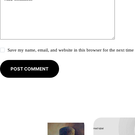
a
t
i
v
e
:
Save my name, email, and website in this browser for the next tim
POST COMMENT