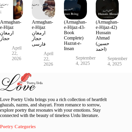
Armaghan-
Armaghan-
(Armaghan-
(Armaghan-
e-Hijaz
e-Hijaz
e-Hijaz-43-
e-Hijaz-42)
Book
Hussain
ارمغانِ
ارمغانِ
Complete)
Ahmad
حجاز
حجاز
Hazrat-e-
(حسین
فارسی
April
Insan
احمد)
22,
April
September
2026
September
22,
4, 2025
4, 2025
2026
Love Poetry Urdu brings you a rich collection of heartfelt
ghazals, nazms, and shayari. From romance to sorrow,
explore poetry that resonates with your emotions. Stay
connected with the beauty of timeless Urdu literature.
Poetry Categories