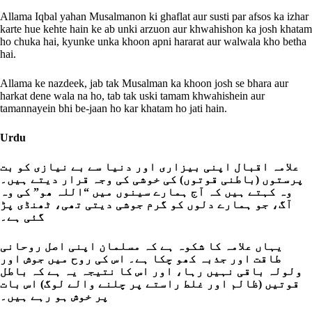
Allama Iqbal yahan Musalmanon ki ghaflat aur susti par afsos ka izhar
karte hue kehte hain ke ab unki arzuon aur khwahishon ka josh khatam
ho chuka hai, kyunke unka khoon apni hararat aur walwala kho betha
hai.
Allama ke nazdeek, jab tak Musalman ka khoon josh se bhara aur
harkat dene wala na ho, tab tak uski tamam khwahishein aur
tamannayein bhi be-jaan ho kar khatam ho jati hain.
Urdu
علامہ اقبال اپنی بیزاری اور دنیا سے بے نیازی کو بت
پرستوں (باطنی قوتوں) کی خوشی کی وجہ قرار دیتے ہیں۔
وہ کہتے ہیں کہ آج ہمارے سینوں میں “اللہ ھو” کی وہ
آگ، جو ہمارے دلوں کو گرم جوشی دیتی تھی، ٹھنڈی پڑ
گئی ہے۔
یہاں علامہ کا شکوہ ہے کہ مسلمان اپنی اصل روحانی
طاقت اور جذبہ کھو چکا ہے۔ اس کی روح میں جوش اور
ولولہ باقی نہیں رہا، اور اس کا نتیجہ یہ ہے کہ باطل
قوتیں (ظالم اور غلط راستے پر چلنے والے لوگ) اس بات
پر خوش ہو رہے ہیں۔