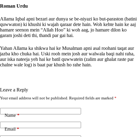
Roman Urdu
Allama Iqbal apni bezari aur dunya se be-niyazi ko but-paraston (batini
quwwaton) ki khushi ki wajah qaraar dete hain. Woh kehte hain ke aaj
hamare seenon mein “Allah Hoo” ki woh aag, jo hamare dilon ko
garam joshi deti thi, thandi par gai hai.
Yahan Allama ka shikwa hai ke Musalman apni asal roohani taqat aur
jazba kho chuka hai. Uski rooh mein josh aur walwala baqi nahi raha,
aur iska nateeja yeh hai ke batil quwwatein (zalim aur ghalat raste par
chalne wale log) is baat par khush ho rahe hain.
Leave a Reply
Your email address will not be published.
Required fields are marked
*
A
l
t
e
Name
*
r
n
Email
*
a
t