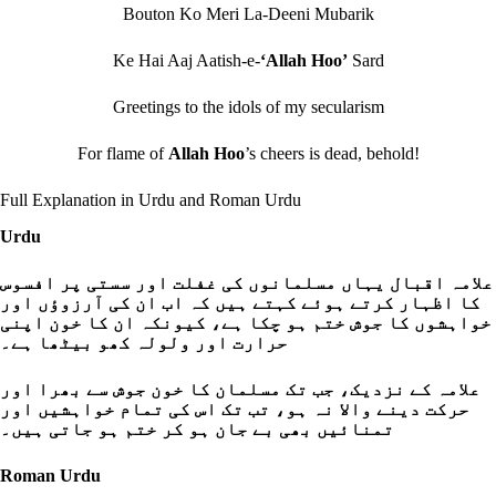
Bouton Ko Meri La-Deeni Mubarik
Ke Hai Aaj Aatish-e-
‘Allah Hoo’
Sard
Greetings to the idols of my secularism
For flame of
Allah Hoo
’s cheers is dead, behold!
Full Explanation in Urdu and Roman Urdu
Urdu
علامہ اقبال یہاں مسلمانوں کی غفلت اور سستی پر افسوس
کا اظہار کرتے ہوئے کہتے ہیں کہ اب ان کی آرزوؤں اور
خواہشوں کا جوش ختم ہو چکا ہے، کیونکہ ان کا خون اپنی
حرارت اور ولولہ کھو بیٹھا ہے۔
علامہ کے نزدیک، جب تک مسلمان کا خون جوش سے بھرا اور
حرکت دینے والا نہ ہو، تب تک اس کی تمام خواہشیں اور
تمنائیں بھی بے جان ہو کر ختم ہو جاتی ہیں۔
Roman Urdu