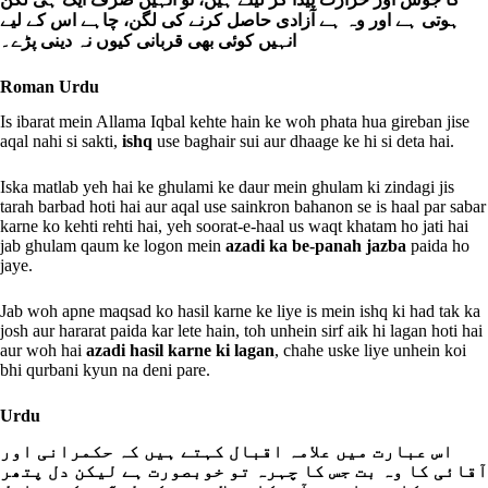
ہوتی ہے اور وہ ہے آزادی حاصل کرنے کی لگن، چاہے اس کے لیے
انہیں کوئی بھی قربانی کیوں نہ دینی پڑے۔
Roman Urdu
Is ibarat mein Allama Iqbal kehte hain ke woh phata hua gireban jise
aqal nahi si sakti,
ishq
use baghair sui aur dhaage ke hi si deta hai.
Iska matlab yeh hai ke ghulami ke daur mein ghulam ki zindagi jis
tarah barbad hoti hai aur aqal use sainkron bahanon se is haal par sabar
karne ko kehti rehti hai, yeh soorat-e-haal us waqt khatam ho jati hai
jab ghulam qaum ke logon mein
azadi ka be-panah jazba
paida ho
jaye.
Jab woh apne maqsad ko hasil karne ke liye is mein ishq ki had tak ka
josh aur hararat paida kar lete hain, toh unhein sirf aik hi lagan hoti hai
aur woh hai
azadi hasil karne ki lagan
, chahe uske liye unhein koi
bhi qurbani kyun na deni pare.
Urdu
اس عبارت میں علامہ اقبال کہتے ہیں کہ حکمرانی اور
آقائی کا وہ بت جس کا چہرہ تو خوبصورت ہے لیکن دل پتھر