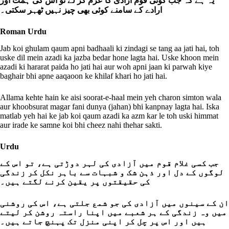
یہ ہے کہ جب کوئی قوم آزادی کا عزم کر لے تو اس کی ہمت اور
ارادے کے سامنے کوئی بھی چیز نہیں ٹھہر سکتی۔
Roman Urdu
Jab koi ghulam qaum apni badhaali ki zindagi se tang aa jati hai, toh
uske dil mein azadi ka jazba bedar hone lagta hai. Uske khoon mein
azadi ki hararat paida ho jati hai aur woh apni jaan ki parwah kiye
baghair bhi apne aaqaoon ke khilaf khari ho jati hai.
Allama kehte hain ke aisi soorat-e-haal mein yeh charon simton wala
aur khoobsurat magar fani dunya (jahan) bhi kanpnay lagta hai. Iska
matlab yeh hai ke jab koi qaum azadi ka azm kar le toh uski himmat
aur irade ke samne koi bhi cheez nahi thehar sakti.
Urdu
جب کسی غلام قوم میں آزادی کی لہر دوڑتی ہے، تو اس کے
لوگوں کے دل اور ذہن شک و شبہات سے باہر نکل کر زندگی
کی حقیقتوں پر یقین کرنے لگتے ہیں۔
ان کے سینوں میں آزادی کی جو شمع جلتی ہے، اس کی روشنی
میں وہ زندگی کے ہر شعبے میں اپنا راستہ روشن کر لیتے
ہیں اور اس پر چل کر اپنی منزل تک پہنچ جاتے ہیں۔