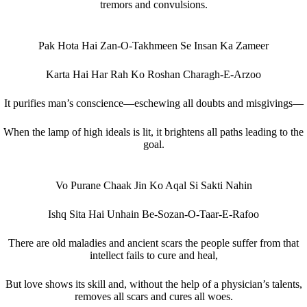
tremors and convulsions.
Pak Hota Hai Zan-O-Takhmeen Se Insan Ka Zameer
Karta Hai Har Rah Ko Roshan Charagh-E-Arzoo
It purifies man’s conscience—eschewing all doubts and misgivings—
When the lamp of high ideals is lit, it brightens all paths leading to the
goal.
Vo Purane Chaak Jin Ko Aqal Si Sakti Nahin
Ishq Sita Hai Unhain Be-Sozan-O-Taar-E-Rafoo
There are old maladies and ancient scars the people suffer from that
intellect fails to cure and heal,
But love shows its skill and, without the help of a physician’s talents,
removes all scars and cures all woes.