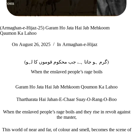
(Armaghan-e-Hijaz-25) Garam Ho Jata Hai Jab Mehkoom
Qaumon Ka Lahoo
On
August 26, 2025
In
Armaghan-e-Hijaz
(گرم ہو جاتا ہے جب محکوم قوموں کا لہو)
When the enslaved people’s rage boils
Garam Ho Jata Hai Jab Mehkoom Qoumon Ka Lahoo
Thartharata Hai Jahan-E-Chaar Suay-O-Rang-O-Boo
When the enslaved people’s rage boils and they rise in revolt against
the master,
This world of near and far, of colour and smell, becomes the scene of