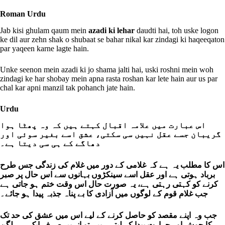
Roman Urdu
Jab kisi ghulam qaum mein
azadi ki lehar
daudti hai, toh uske logon
ke dil aur zehn shak o shubaat se bahar nikal kar zindagi ki haqeeqaton
par yaqeen karne lagte hain.
Unke seenon mein azadi ki jo shama jalti hai, uski roshni mein woh
zindagi ke har shobay mein apna rasta roshan kar lete hain aur us par
chal kar apni manzil tak pohanch jate hain.
Urdu
اس عبارت میں علامہ اقبال کہتے ہیں کہ وہ پھٹا ہوا
گریبان جسے عقل نہیں سی سکتی، عشق اسے بغیر سوئی اور
دھاگے کے ہی سی دیتا ہے۔
اس کا مطلب یہ ہے کہ غلامی کے دور میں غلام کی زندگی جس طرح
برباد ہوتی ہے اور عقل اسے سینکڑوں بہانوں سے اس حال پر صبر
کرنے کو کہتی رہتی ہے، یہ صورت حال اس وقت ختم ہو جاتی ہے
جب غلام قوم کے لوگوں میں آزادی کا بے پناہ جذبہ پیدا ہو جائے۔
جب وہ اپنے مقصد کو حاصل کرنے کے لیے اس میں عشق کی حد تک
کا جوش اور حرارت پیدا کر لیتے ہیں، تو انہیں صرف ایک ہی لگن