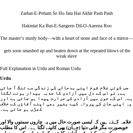
Zarbat-E-Peham Se Ho Jata Hai Akhir Pash Pash
Hakmiat Ka But-E-Sangeen Dil-O-Aaeena Roo
The master’s sturdy body—with a heart of stone and face of a mirror—
gets soon smashed up and beaten down at the repeated blows of the
weak slave
Full Explanation in Urdu and Roman Urdu
Urdu
جب کوئی غلام قوم اپنی بدحالی کی زندگی سے تنگ آ جاتی
ہے، تو اس کے دل میں آزادی کا جذبہ بیدار ہونے لگتا
ہے۔ اس کے خون میں آزادی کی حرارت پیدا ہو جاتی ہے اور
وہ اپنی جان کی پرواہ کیے بغیر بھی اپنے آقاؤں کے خلاف
کھڑی ہو جاتی ہے۔
علامہ کہتے ہیں کہ ایسی صورت حال میں یہ چاروں سمتوں والا اور
خوبصورت مگر فانی دنیا (جہان) بھی کانپنے لگتا ہے۔ اس کا مطلب