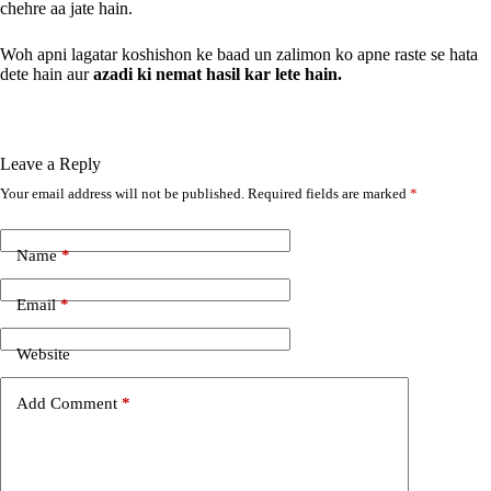
chehre aa jate hain.
Woh apni lagatar koshishon ke baad un zalimon ko apne raste se hata
dete hain aur
azadi ki nemat hasil kar lete hain.
Leave a Reply
Your email address will not be published.
Required fields are marked
*
A
l
t
e
Name
*
r
n
Email
*
a
t
i
Website
v
e
Add Comment
*
: