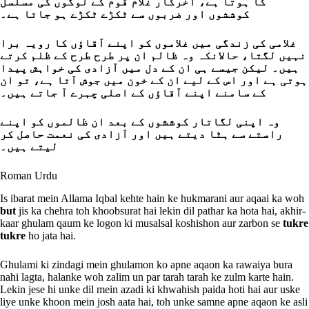
کا ہوتا ہے، آخرکار غلام قوم کے لوگوں کی مسلسل
کوششوں اور ضربوں سے ٹکڑے ٹکڑے ہو جاتا ہے۔
غلامی کی زندگی میں غلاموں کو اپنے آقاؤں کا رویہ برا
نہیں لگتا، حالانکہ وہ ظالم ان پر طرح طرح کے ظلم کرتے
ہیں۔ لیکن جیسے ہی ان کے دل میں آزادی کی خواہش پیدا
ہوتی ہے اور اس کے لیے ان کے خون میں جوش آتا ہے، تو ان
کے سامنے اپنے آقاؤں کے اصلی چہرے آ جاتے ہیں۔
وہ اپنی لگاتار کوششوں کے بعد ان ظالموں کو اپنے
راستے سے ہٹا دیتے ہیں اور آزادی کی نعمت حاصل کر
لیتے ہیں۔
Roman Urdu
Is ibarat mein Allama Iqbal kehte hain ke hukmarani aur aqaai ka woh
but
jis ka chehra toh khoobsurat hai lekin dil pathar ka hota hai, akhir-
kaar ghulam qaum ke logon ki musalsal koshishon aur zarbon se
tukre
tukre
ho jata hai.
Ghulami ki zindagi mein ghulamon ko apne aqaon ka rawaiya bura
nahi lagta, halanke woh zalim un par tarah tarah ke zulm karte hain.
Lekin jese hi unke dil mein azadi ki khwahish paida hoti hai aur uske
liye unke khoon mein josh aata hai, toh unke samne apne aqaon ke asli