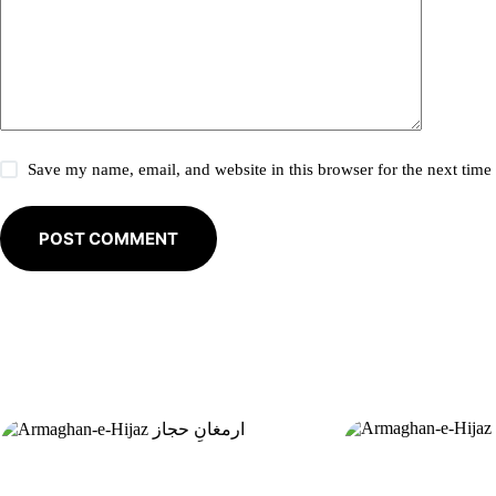
t
i
v
e
:
Save my name, email, and website in this browser for the next tim
POST COMMENT