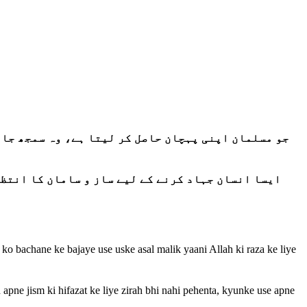
جو مسلمان اپنی پہچان حاصل کر لیتا ہے، وہ سمجھ جاتا
ایسا انسان جہاد کرنے کے لیے ساز و سامان کا انتظا
ko bachane ke bajaye use uske asal malik yaani Allah ki raza ke liye
apne jism ki hifazat ke liye zirah bhi nahi pehenta, kyunke use apne