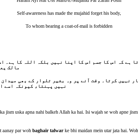
Haram Ayi Hai Uss Mard-E-Mujahid Par Zarah Poshi
Self‐awareness has made the mujahid forget his body,
To whom bearing a coat‐of‐mail is forbidden
 ہے کہ اس کا جسم اس کا اپنا نہیں بلکہ اللہ کا ہے۔ اس
مالک یعن
ر نہیں کرتا۔ وقت آنے پر وہ بغیر تلوار کے بھی میدان م
نہیں پہنتا، کیونکہ اسے اپ
ka jism uska apna nahi balkeh Allah ka hai. Isi wajah se woh apne jism 
aqt aanay par woh
baghair talwar
ke bhi maidan mein utar jata hai. Woh 