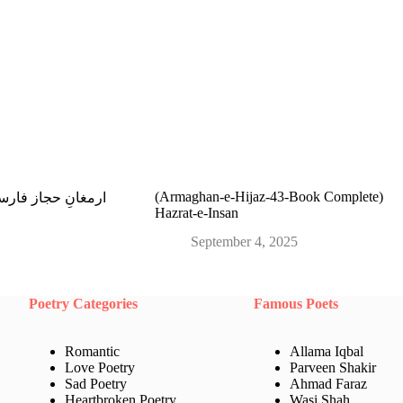
(Armaghan-e-Hijaz-43-Book Complete)
ghan-e-Hijaz ارمغانِ حجاز فارسی
Hazrat-e-Insan
September 4, 2025
Poetry Categories
Famous Poets
Romantic
Allama Iqbal
Love Poetry
Parveen Shakir
Sad Poetry
Ahmad Faraz
Heartbroken Poetry
Wasi Shah