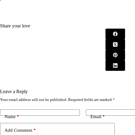
Share your love
Leave a Reply
Your email address will not be published.
Required fields are marked
*
A
l
t
e
Name
*
Email
*
r
n
Add Comment
*
a