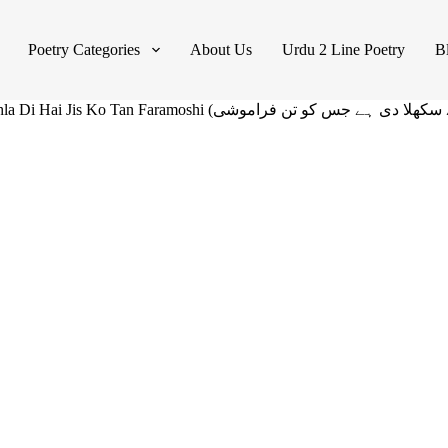
Poetry Categories
About Us
Urdu 2 Line Poetry
B