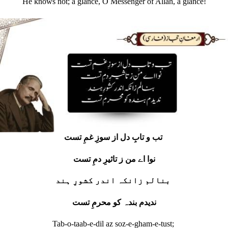
He knows not; a glance, O Messenger of Allah, a glance!
تب و تابِ دل از سوزِ غمِ تست
نوا اے من ز تاثیرِ دمِ تست
بنالم زانکہ اندر کشورِ ہند
ندیدم بندہ کو محرمِ تست
Tab-o-taab-e-dil az soz-e-gham-e-tust;