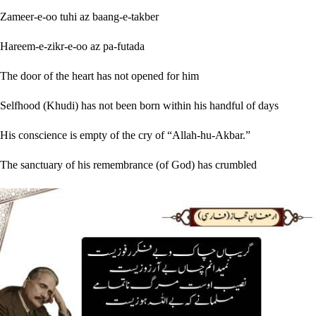
Zameer-e-oo tuhi az baang-e-takber
Hareem-e-zikr-e-oo az pa-futada
The door of the heart has not opened for him
Selfhood (Khudi) has not been born within his handful of days
His conscience is empty of the cry of “Allah-hu-Akbar.”
The sanctuary of his remembrance (of God) has crumbled