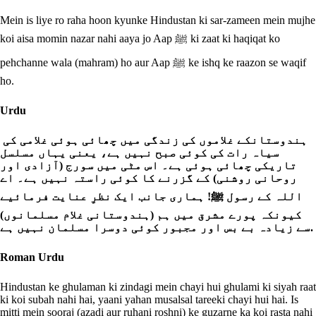
Mein is liye ro raha hoon kyunke Hindustan ki sar-zameen mein mujhe
koi aisa momin nazar nahi aaya jo Aap ﷺ ki zaat ki haqiqat ko
pehchanne wala (mahram) ho aur Aap ﷺ ke ishq ke raazon se waqif
ho.
Urdu
ہندوستانکے غلاموں کی زندگی میں چھائی ہوئی غلامی کی
سیاہ رات کی کوئی صبح نہیں ہے، یعنی یہاں مسلسل
تاریکی چھائی ہوئی ہے۔ اس مٹی میں سورج (آزادی اور
روحانی روشنی) کے گزرنے کا کوئی راستہ نہیں ہے۔ اے
اللہ کے رسول ﷺ! ہماری جانب ایک نظرِ عنایت فرمائیے
کیونکہ پورے مشرق میں ہم (ہندوستانی غلام مسلمانوں)
سے زیادہ بے بس اور مجبور کوئی دوسرا مسلمان نہیں ہے.
Roman Urdu
Hindustan ke ghulaman ki zindagi mein chayi hui ghulami ki siyah raat
ki koi subah nahi hai, yaani yahan musalsal tareeki chayi hui hai. Is
mitti mein sooraj (azadi aur ruhani roshni) ke guzarne ka koi rasta nahi