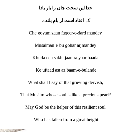
خدا ایں سخت جاں را یار بادا
کہ افتاد است از بامِ بلندے
Che goyam zaan faqeer-e-dard mandey
Musalman-e-bu gohar arjmandey
Khuda een sakht jaan ra yaar baada
Ke uftaad ast az baam-e-bulande
What shall I say of that grieving dervish,
That Muslim whose soul is like a precious pearl?
May God be the helper of this resilient soul
Who has fallen from a great height