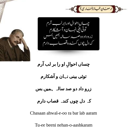
چساں احوالِ او را بر لب آرم
توئی بینی نہان و آشکارم
زرو داد دو صد سالہ ہمیں بس
کہ دل چوں کندہ قصاب دارم
Chasaan ahwal-e-oo ra bar lab aaram
Tu-ee beeni nehan-o-aashkaram