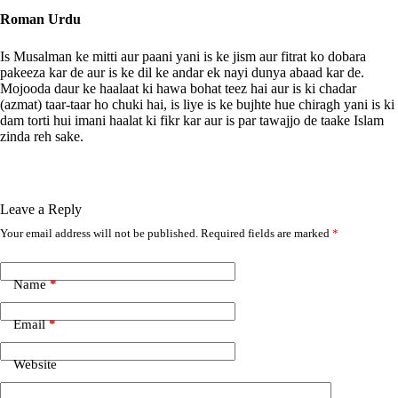
Roman Urdu
Is Musalman ke mitti aur paani yani is ke jism aur fitrat ko dobara
pakeeza kar de aur is ke dil ke andar ek nayi dunya abaad kar de.
Mojooda daur ke haalaat ki hawa bohat teez hai aur is ki chadar
(azmat) taar-taar ho chuki hai, is liye is ke bujhte hue chiragh yani is ki
dam torti hui imani haalat ki fikr kar aur is par tawajjo de taake Islam
zinda reh sake.
Leave a Reply
Your email address will not be published.
Required fields are marked
*
A
l
t
e
Name
*
r
n
Email
*
a
t
i
Website
v
e