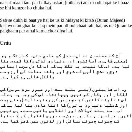
na sirf maali taur par balkay askari (military) aur maadi taqat ke lihaaz
se bhi kamzor ho chuka hai.
Sab se dukh ki baat ye hai ke us ki hidayat ki kitab (Quran Majeed)
kisi weeran ghar ke taaq mein pari dhool chaat rahi hai; us ne Quran ke
paighaam par amal karna chor diya hai.
Urdu
آج کے مسلمان نے اپنے دل کو مادی دنیا کے رنگ و بو
(یعنی ظاہری آسائشوں اور دنیاوی لذتوں) کا قیدی بنا
لیا ہے۔ اس کا نتیجہ یہ نکلا ہے کہ اس کا دل سچے ایمانی
ذوق، عشقِ الٰہی کے شوق اور بلند مقاصد کی آرزو سے
بالکل خالی ہو گیا ہے۔
وہ اب شاہینوں (یعنی بلند ہمت اور غیور مردِ مومن) کی
للکار اور پکار کو نہیں پہچانتا۔ اس کی وجہ یہ ہے کہ
اس نے اپنے کانوں کو مچھروں کی بھنبھناہٹ (یعنی پست
اور گھٹیا دنیاوی باتوں) کا اتنا عادی بنا لیا ہے کہ
اب اسے بلند خیالات اور انقلابی باتیں سمجھ ہی نہیں
آتیں۔ مراد یہ ہے کہ وہ دین سے دوری اختیار کر کے دنیا
کے چھوٹے چھوٹے مسائل اور لذتوں میں کھو گیا ہے۔