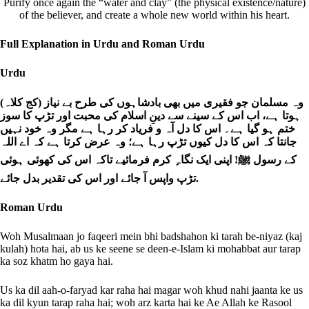
Purify once again the “water and clay” (the physical existence/nature)
of the believer, and create a whole new world within his heart.
Full Explanation in Urdu and Roman Urdu
Urdu
وہ مسلمان جو فقیری میں بھی بادشاہوں کی طرح بے نیاز (کج کلاہ)
ہوتا ہے، اب اس کے سینے سے دینِ اسلام کی محبت اور تڑپ کا سوز
ختم ہو گیا ہے۔ اس کا دل آہ و فریاد کر رہا ہے مگر وہ خود نہیں
جانتا کہ اس کا دل کیوں تڑپ رہا ہے؛ وہ عرض کرتا ہے کہ اے اللہ
کے رسول ﷺ! اپنی ایک نگاہِ کرم فرمائیے تاکہ اس کی کھوئی ہوئی
تڑپ واپس آ جائے اور اس کی تقدیر بدل جائے.
Roman Urdu
Woh Musalmaan jo faqeeri mein bhi badshahon ki tarah be-niyaz (kaj
kulah) hota hai, ab us ke seene se deen-e-Islam ki mohabbat aur tarap
ka soz khatm ho gaya hai.
Us ka dil aah-o-faryad kar raha hai magar woh khud nahi jaanta ke us
ka dil kyun tarap raha hai; woh arz karta hai ke Ae Allah ke Rasool