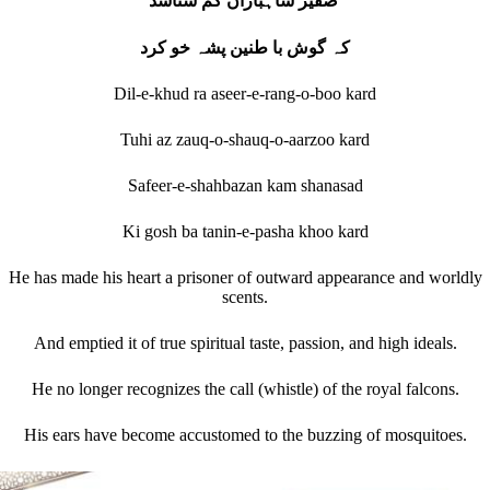
صفیر شاہبازاں کم شناسد
کہ گوش با طنین پشہ خو کرد
Dil-e-khud ra aseer-e-rang-o-boo kard
Tuhi az zauq-o-shauq-o-aarzoo kard
Safeer-e-shahbazan kam shanasad
Ki gosh ba tanin-e-pasha khoo kard
He has made his heart a prisoner of outward appearance and worldly
scents.
And emptied it of true spiritual taste, passion, and high ideals.
He no longer recognizes the call (whistle) of the royal falcons.
His ears have become accustomed to the buzzing of mosquitoes.