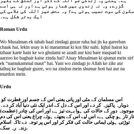
ہے۔ یعنی وہ زندگی جو اللہ کے ذکر اور تعلق کے بغیر
گزرے، وہ نہ زندوں میں شمار ہوتی ہے اور نہ ہی اسے
سکون کی موت نصیب ہوتی ہے؛ وہ محض غیر اللہ کی غلامی کی
ایک بدتر شکل ہے۔
Roman Urdu
Wo Musalman ek tabah haal zindagi guzar raha hai jis ka gareeban
chaak hai, lekin usay is ki marammat ki koi fikr nahi. Iqbal hairat ka
izhaar karte hain ke wo ghulami se azadi aur kisi bare maqsad ki
aarzoo ke baghair kaise zinda hai? Aisay Musalman ki qismat mein sirf
ek “namukammal maut” hai. Yani wo zindagi jo Allah ke zikr aur
talluq ke baghair guzre, wo na zindon mein shumar hoti hai aur na
murdon mein.
Urdu
اس مسلمان کے مٹی اور پانی یعنی اس کے جسم اور فطرت کو
دوبارہ پاکیزہ کر دے اور اس کے دل کے اندر ایک نئی دنیا آباد کر دے۔
موجودہ دور کے حالات کی ہوا بہت تیز ہے اور اس کی چادر (عظمت)
تار تار ہو چکی ہے، اس لیے اس کے بجھتے ہوئے چراغ یعنی اس کی دم
توڑتی ہوئی ایمانی حالت کی فکر کر اور اس پر توجہ دے تاکہ اسلام
زندہ رہ سکے.