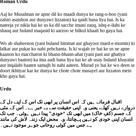
Roman Urdu
Aaj ke Musalman ne apne dil ko maadi dunya ke rang-o-boo (yani
zahiri asaishon aur dunyawi lizzaton) ka qaidi bana liya hai. Is ka
nateeja ye nikla hai ke us ka dil sacche imani zauq, ishq-e-ilahi ke
shauq aur buland maqasid ki aarzoo se bilkul khaali ho gaya hai.
Wo ab shaheenon (yani buland himmat aur ghayoor mard-e-momin) ki
lalkar aur pukar ko nahi pehchanta. Is ki wajah ye hai ke us ne apne
kaanon ko maccharon ki bhann-bhann-ahat (yani past aur ghatiya
dunyawi baaton) ka itna aadi bana liya hai ke ab usay buland khayalat
aur inqalabi baaten samajh hi nahi aateen. Murad ye hai ke wo deen se
doori ikhtiyar kar ke dunya ke chote chote masayel aur lizzaton mein
kho gaya hai.
Urdu
اقبال فرماتے ہیں کہ اس انسان پر ابھی تک اس کے اپنے دل کے
دروازے نہیں کھلے، یعنی وہ اپنی حقیقت سے بے خبر ہے۔ اس کے مٹی
کے جسم (کفِ خاک) میں ابھی تک “خودی” پیدا نہیں ہوئی۔ جب تک
انسان اپنی خودی کو نہیں پہچانتا، وہ محض ایک زندہ لاش کی مانند
ہے جس میں کوئی روحانی جوہر موجود نہیں۔