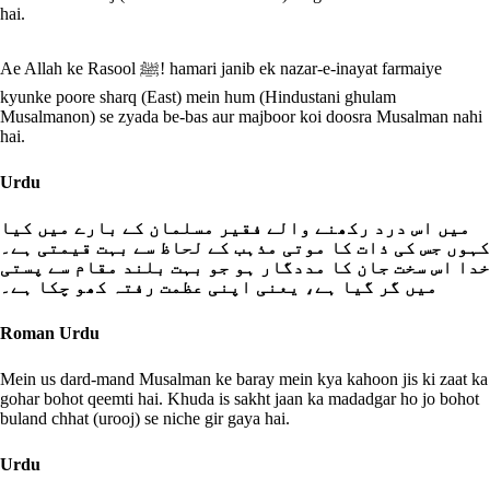
hai.
Ae Allah ke Rasool ﷺ! hamari janib ek nazar-e-inayat farmaiye
kyunke poore sharq (East) mein hum (Hindustani ghulam
Musalmanon) se zyada be-bas aur majboor koi doosra Musalman nahi
hai.
Urdu
میں اس درد رکھنے والے فقیر مسلمان کے بارے میں کیا
کہوں جس کی ذات کا موتی مذہب کے لحاظ سے بہت قیمتی ہے۔
خدا اس سخت جان کا مددگار ہو جو بہت بلند مقام سے پستی
میں گر گیا ہے، یعنی اپنی عظمت رفتہ کھو چکا ہے۔
Roman Urdu
Mein us dard-mand Musalman ke baray mein kya kahoon jis ki zaat ka
gohar bohot qeemti hai. Khuda is sakht jaan ka madadgar ho jo bohot
buland chhat (urooj) se niche gir gaya hai.
Urdu