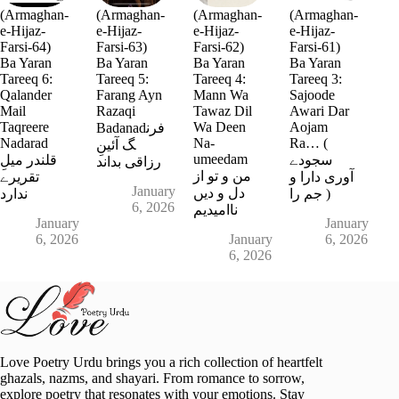
(Armaghan-
(Armaghan-
(Armaghan-
(Armaghan-
e-Hijaz-
e-Hijaz-
e-Hijaz-
e-Hijaz-
Farsi-64)
Farsi-63)
Farsi-62)
Farsi-61)
Ba Yaran
Ba Yaran
Ba Yaran
Ba Yaran
Tareeq 6:
Tareeq 5:
Tareeq 4:
Tareeq 3:
Qalander
Farang Ayn
Mann Wa
Sajoode
Mail
Razaqi
Tawaz Dil
Awari Dar
Taqreere
Wa Deen
Aojam
Badanadفرن
Nadarad
Na-
Ra… (
گ آئینِ
umeedam
سجودے
قلندر میلِ
رزاقی بداند
من و تو از
آوری دارا و
تقریرے
January
دل و دیں
جم را )
ندارد
6, 2026
ناامیدیم
January
January
6, 2026
January
6, 2026
6, 2026
Love Poetry Urdu brings you a rich collection of heartfelt
ghazals, nazms, and shayari. From romance to sorrow,
explore poetry that resonates with your emotions. Stay