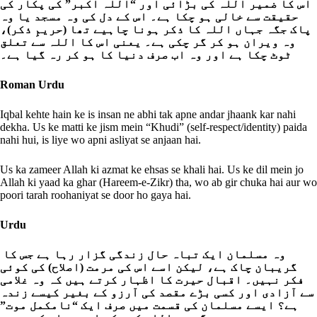
اس کا ضمیر اللہ کی بڑائی اور “اللہ اکبر” کی پکار کی
حقیقت سے خالی ہو چکا ہے۔ اس کے دل کی وہ مسجد یا وہ
پاک جگہ جہاں اللہ کا ذکر ہونا چاہیے تھا (حریمِ ذکر)،
وہ ویران ہو کر گر چکی ہے۔ یعنی اس کا اللہ سے تعلق
ٹوٹ چکا ہے اور وہ اب صرف دنیا کا ہو کر رہ گیا ہے۔
Roman Urdu
Iqbal kehte hain ke is insan ne abhi tak apne andar jhaank kar nahi
dekha. Us ke matti ke jism mein “Khudi” (self-respect/identity) paida
nahi hui, is liye wo apni asliyat se anjaan hai.
Us ka zameer Allah ki azmat ke ehsas se khali hai. Us ke dil mein jo
Allah ki yaad ka ghar (Hareem-e-Zikr) tha, wo ab gir chuka hai aur wo
poori tarah roohaniyat se door ho gaya hai.
Urdu
وہ مسلمان ایک تباہ حال زندگی گزار رہا ہے جس کا
گریبان چاک ہے، لیکن اسے اس کی مرمت (اصلاح) کی کوئی
فکر نہیں۔ اقبال حیرت کا اظہار کرتے ہیں کہ وہ غلامی
سے آزادی اور کسی بڑے مقصد کی آرزو کے بغیر کیسے زندہ
ہے؟ ایسے مسلمان کی قسمت میں صرف ایک “نامکمل موت”