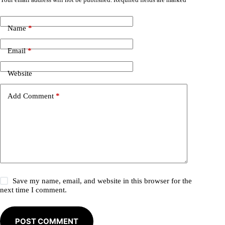
A
l
t
e
Name
*
r
n
Email
*
a
t
i
Website
v
e
Add Comment
*
:
Save my name, email, and website in this browser for the
next time I comment.
POST COMMENT