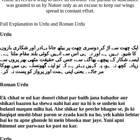
was granted to us by Nature only as an excuse to keep our wings
spread in constant effort.
Full Explanation in Urdu and Roman Urdu
Urdu
ایک چھت سے اڑ کر دوسری چھت پر بیٹھ جانا بہادر اور شکاری بازوں
کا شیوہ نہیں ہے اور نہ ہی اس سے انہیں کوئی بلند مقام ملتا ہے۔
ایسے شکار کے پیچھے بھاگنے سے، جس کی حقیقت مٹھی بھر پروں سے
زیادہ کچھ نہ ہو، یہ کہیں بہتر ہے کہ تو اپنے گھونسلے ہی میں بھوکا
مر جائے۔ یعنی اپنی ہمت اور پرواز کو پست نہ کر۔
Roman Urdu
Ek chhat se ud kar doosri chhat par baith jana bahadur aur
shikari baazon ka shewa nahi hai aur na hi is se unhein koi
buland maqam milta hai. Aise shikar ke peeche bhagne se, jis ki
haqiqat musht-bhar paron se zyada kuch na ho, yeh kahin behtar
hai ke tu apne ghonsle hi mein bhooka mar jaye. Yani apni
himmat aur parwaaz ko past na kar.
Urdu