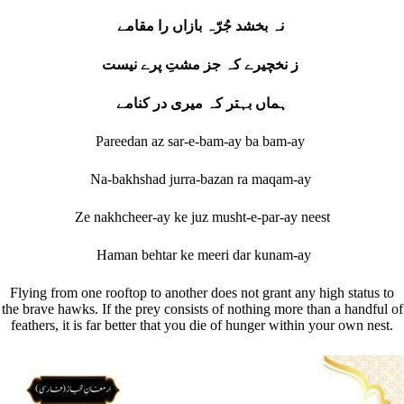
نہ بخشد جُرّہ بازاں را مقامے
ز نخچیرے کہ جز مشتِ پرے نیست
ہماں بہتر کہ میری در کنامے
Pareedan az sar-e-bam-ay ba bam-ay
Na-bakhshad jurra-bazan ra maqam-ay
Ze nakhcheer-ay ke juz musht-e-par-ay neest
Haman behtar ke meeri dar kunam-ay
Flying from one rooftop to another does not grant any high status to
the brave hawks. If the prey consists of nothing more than a handful of
feathers, it is far better that you die of hunger within your own nest.