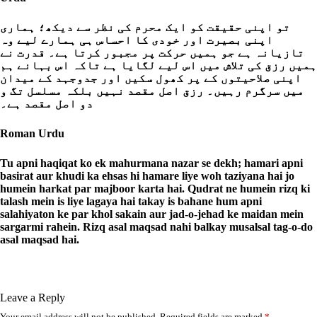
تو اپنی حقیقت کو ایک محرم کی نظر سے دیکھ؛ ہماری
اپنی بصیرت اور خودی کا احساس ہی ہمارے لیے وہ
تازیانہ ہے جو ہمیں حرکت پر مجبور کرتا ہے۔ قدرت نے
ہمیں رزق کی تلاش میں اس لیے لگایا ہے تاکہ اس بہانے ہم
اپنی صلاحیتوں کے پر کھول سکیں اور جدوجہد کے میدان
میں سرگرم رہیں۔ رزق اصل مقصد نہیں بلکہ مسلسل تگ و
دو اصل مقصد ہے۔
Roman Urdu
Tu apni haqiqat ko ek mahurmana nazar se dekh; hamari apni
basirat aur khudi ka ehsas hi hamare liye woh taziyana hai jo
humein harkat par majboor karta hai. Qudrat ne humein rizq ki
talash mein is liye lagaya hai takay is bahane hum apni
salahiyaton ke par khol sakain aur jad-o-jehad ke maidan mein
sargarmi rahein. Rizq asal maqsad nahi balkay musalsal tag-o-do
asal maqsad hai.
Leave a Reply
Your email address will not be published.
Required fields are marked
*