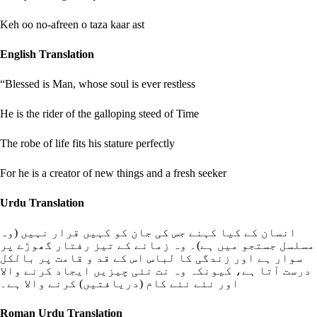
Keh oo no-afreen o taza kaar ast
English Translation
“Blessed is Man, whose soul is ever restless
He is the rider of the galloping steed of Time
The robe of life fits his stature perfectly
For he is a creator of new things and a fresh seeker
Urdu Translation
انسان کے کیا کہنے جس کی جان کو کہیں قرار نہیں (وہ
مسلسل جستجو میں ہے)۔ وہ زمانے کے تیز رفتار گھوڑے پر
سوار ہے اور زندگی کا لباس اس کے قد و قامت پر بالکل
درست آتا ہے، کیونکہ وہ نت نئی چیزیں ایجاد کرنے والا
اور نئے نئے کام (دریافتیں) کرنے والا ہے۔
Roman Urdu Translation