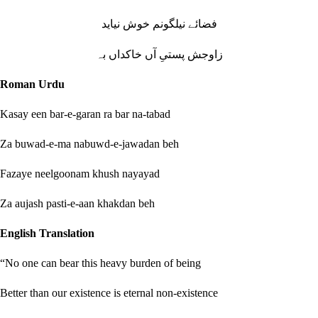
فضائے نیلگونم خوش نیاید
زاوجش پستیِ آں خاکداں بہ
Roman Urdu
Kasay een bar-e-garan ra bar na-tabad
Za buwad-e-ma nabuwd-e-jawadan beh
Fazaye neelgoonam khush nayayad
Za aujash pasti-e-aan khakdan beh
English Translation
“No one can bear this heavy burden of being
Better than our existence is eternal non-existence