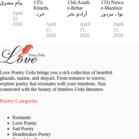
135)
134) Azadi-
133) Nawa-
پیامِ مشرق
Khurda
e-Behar
e-Mazdoor
April
نواے مزدور
آزادیِ بحر
خردہ
22,
2026
April
April
April
21,
21,
21,
2026
2026
2026
Love Poetry Urdu brings you a rich collection of heartfelt
ghazals, nazms, and shayari. From romance to sorrow,
explore poetry that resonates with your emotions. Stay
connected with the beauty of timeless Urdu literature.
Poetry Categories
Romantic
Love Poetry
Sad Poetry
Heartbroken Poetry