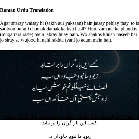
Roman Urdu Translation
Agar sitaray waisay hi (sakin aur yaksaan) hain jaisay pehlay thay, to is
sadiyon purani chamak damak ka kya hasil? Hum zamane ke phanday
(muqarrara raste) mein jakray huay hain. Wo shakhs khush-naseeb hai
jo siray se wujood hi nahi rakhta (yani jo adam mein hai).
کسے ایں بارِ گراں را بر نتابد
زبودِ ما نبودِ جاوداں بہ