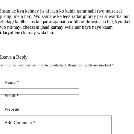
Insan ke kya kehnay jis ki jaan ko kahin qarar nahi (wo musalsal
justuju mein hai). Wo zamane ke teez-raftar ghoray par suwar hai aur
zindagi ka libas us ke qad-o-qamat par bilkul durust aata hai, kyunkeh
wo nit-nayi cheezein ijaad karnay wala aur naye naye kaam
(daryaftein) karnay wala hai.
Leave a Reply
Your email address will not be published.
Required fields are marked
*
A
l
t
e
Name
*
r
n
Email
*
a
t
i
Website
v
e
Add Comment
*
: