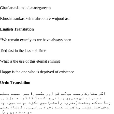
Giraftar-e-kamand-e-rozgareem
Khusha aankas keh mahroom-e-wujood ast
English Translation
“We remain exactly as we have always been
Tied fast in the lasso of Time
What is the use of this eternal shining
Happy is the one who is deprived of existence
Urdu Translation
اگر ستارے ویسے ہی (ساکن اور یکساں) ہیں جیسے پہلے
تھے، تو اس صدیوں پرانی چمک دمک کا کیا حاصل؟ ہم
زمانے کے پھندے (مقررہ راستے) میں جکڑے ہوئے ہیں۔ وہ
شخص خوش نصیب ہے جو سرے سے وجود ہی نہیں رکھتا (یعنی
جو عدم میں ہے)۔