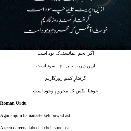
اگر انجم ہمانستےکہ بود است
ازیں دیرینہ تابیہا چہ سود است
گرفتارِ کمندِ روزگاریم
خوشا آنکس کہ محرومِ وجود است
Roman Urdu
Agar anjum hamanaste keh buwad ast
Azeen dareena tabeeha cheh sood ast