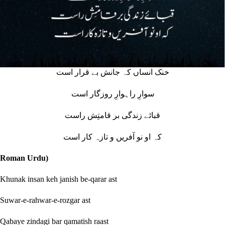
خنک انساں کہ جانش بے قرار است
سوارِ راہوارِ روزگار است
قبائے زندگی بر قامتِش راست
کہ او نو آفریں و تازہ کار است
Roman Urdu)
Khunak insan keh janish be-qarar ast
Suwar-e-rahwar-e-rozgar ast
Qabaye zindagi bar qamatish raast