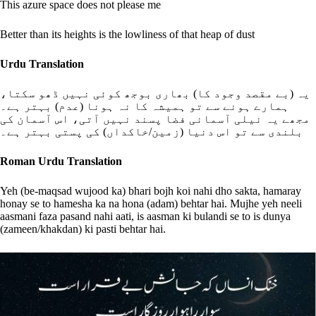
This azure space does not please me
Better than its heights is the lowliness of that heap of dust
Urdu Translation
یہ (بے مقصد وجود کا) بھاری بوجھ کوئی نہیں ڈھو سکتا،
ہمارے ہونے سے تو ہمیشہ کا نہ ہونا (عدم) بہتر ہے۔
مجھے یہ نیلی آسمانی فضا پسند نہیں آتی، اس آسمان کی
بلندی سے تو اس دنیا (زمین/خاکداں) کی پستی بہتر ہے۔
Roman Urdu Translation
Yeh (be-maqsad wujood ka) bhari bojh koi nahi dho sakta, hamaray
honay se to hamesha ka na hona (adam) behtar hai. Mujhe yeh neeli
aasmani faza pasand nahi aati, is aasman ki bulandi se to is dunya
(zameen/khakdan) ki pasti behtar hai.