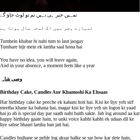
تمہیں خبر ہی نہیں تم تو لوٹ جاؤ گے
تمہارے ہجر میں اک لمحہ سال ہونا ہے
Tumhein khabar hi nahi tum to laut jaogay
Tumhare hijr mein ek lamha saal hona hai
You have no idea, you will leave again,
And in your absence, a moment feels like a year
وصی شاہ
Birthday Cake, Candles Aur Khamoshi Ka Ehsaas
Har birthday cake ke peeche ek kahani hoti hai. Kisi ke liye yeh sirf
meetha khane ka bahana hai, magar kisi ke liye yeh un logon ki yaad
hai jo ab is special day par saath nahi baith sakte. Jab log around aa kar
happy birthday gaate hain, to unki voice kabhi kabhi ek udaas dil ke
liye sabse bhaari lamha ban jati hai.
Candles bujhane se pehle log aksar halke se sar bow kar dete hain,