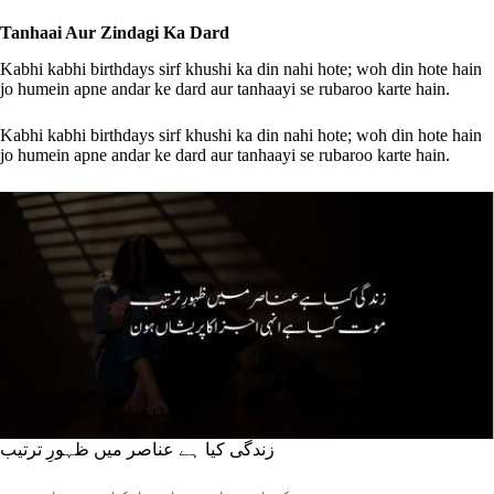
Tanhaai Aur Zindagi Ka Dard
Kabhi kabhi birthdays sirf khushi ka din nahi hote; woh din hote hain
jo humein apne andar ke dard aur tanhaayi se rubaroo karte hain.
Kabhi kabhi birthdays sirf khushi ka din nahi hote; woh din hote hain
jo humein apne andar ke dard aur tanhaayi se rubaroo karte hain.
زندگی کیا ہے عناصر میں ظہورِ ترتیب