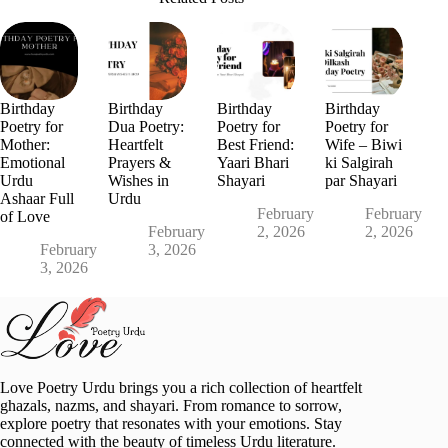
Birthday
Birthday
Birthday
Birthday
Poetry for
Dua Poetry:
Poetry for
Poetry for
Mother:
Heartfelt
Best Friend:
Wife – Biwi
Emotional
Prayers &
Yaari Bhari
ki Salgirah
Urdu
Wishes in
Shayari
par Shayari
Ashaar Full
Urdu
February
February
of Love
February
2, 2026
2, 2026
February
3, 2026
3, 2026
Love Poetry Urdu brings you a rich collection of heartfelt
ghazals, nazms, and shayari. From romance to sorrow,
explore poetry that resonates with your emotions. Stay
connected with the beauty of timeless Urdu literature.