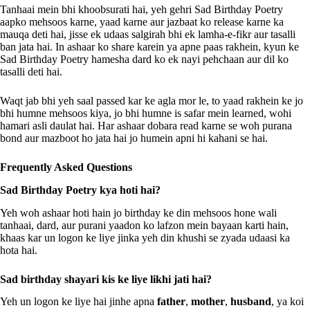
Tanhaai mein bhi khoobsurati hai, yeh gehri Sad Birthday Poetry
aapko mehsoos karne, yaad karne aur jazbaat ko release karne ka
mauqa deti hai, jisse ek udaas salgirah bhi ek lamha-e-fikr aur tasalli
ban jata hai. In ashaar ko share karein ya apne paas rakhein, kyun ke
Sad Birthday Poetry hamesha dard ko ek nayi pehchaan aur dil ko
tasalli deti hai.
Waqt jab bhi yeh saal passed kar ke agla mor le, to yaad rakhein ke jo
bhi humne mehsoos kiya, jo bhi humne is safar mein learned, wohi
hamari asli daulat hai. Har ashaar dobara read karne se woh purana
bond aur mazboot ho jata hai jo humein apni hi kahani se hai.
Frequently Asked Questions
Sad Birthday Poetry kya hoti hai?
Yeh woh ashaar hoti hain jo birthday ke din mehsoos hone wali
tanhaai, dard, aur purani yaadon ko lafzon mein bayaan karti hain,
khaas kar un logon ke liye jinka yeh din khushi se zyada udaasi ka
hota hai.
Sad birthday shayari kis ke liye likhi jati hai?
Yeh un logon ke liye hai jinhe apna
father
,
mother
,
husband
, ya koi