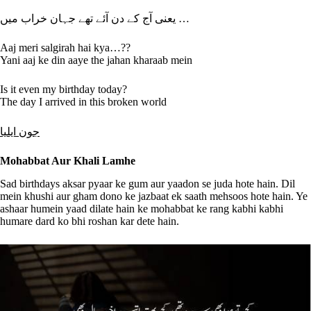
یعنی آج کے دن آئے تھے جہان خراب میں …
Aaj meri salgirah hai kya…??
Yani aaj ke din aaye the jahan kharaab mein
Is it even my birthday today?
The day I arrived in this broken world
جون ایلیا
Mohabbat Aur Khali Lamhe
Sad birthdays aksar pyaar ke gum aur yaadon se juda hote hain. Dil
mein khushi aur gham dono ke jazbaat ek saath mehsoos hote hain. Ye
ashaar humein yaad dilate hain ke mohabbat ke rang kabhi kabhi
humare dard ko bhi roshan kar dete hain.