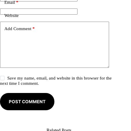
Email
*
a
t
i
Website
v
e
Add Comment
*
:
Save my name, email, and website in this browser for the
next time I comment.
POST COMMENT
Related Posts