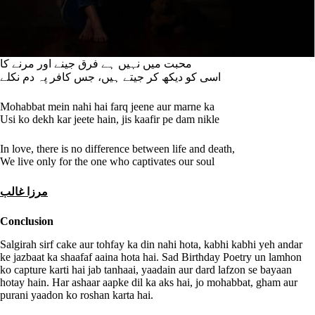
محبت میں نہیں ہے فرق جینے اور مرنے کا
اسی کو دیکھ کر جیتے ہیں، جس کافر پہ دم نکلے
Mohabbat mein nahi hai farq jeene aur marne ka
Usi ko dekh kar jeete hain, jis kaafir pe dam nikle
In love, there is no difference between life and death,
We live only for the one who captivates our soul
مرزا غالب
Conclusion
Salgirah sirf cake aur tohfay ka din nahi hota, kabhi kabhi yeh andar
ke jazbaat ka shaafaf aaina hota hai. Sad Birthday Poetry un lamhon
ko capture karti hai jab tanhaai, yaadain aur dard lafzon se bayaan
hotay hain. Har ashaar aapke dil ka aks hai, jo mohabbat, gham aur
purani yaadon ko roshan karta hai.