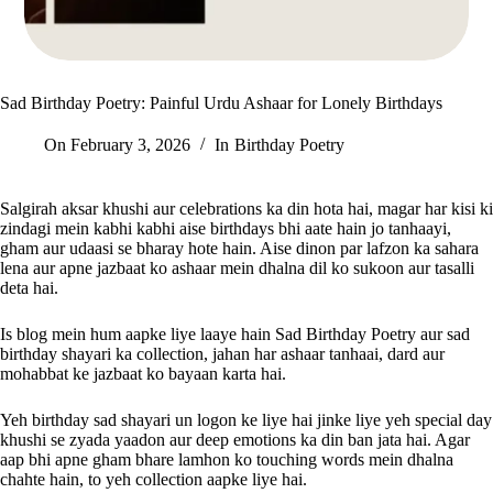
Sad Birthday Poetry: Painful Urdu Ashaar for Lonely Birthdays
On
February 3, 2026
In
Birthday Poetry
Salgirah aksar khushi aur celebrations ka din hota hai, magar har kisi ki
zindagi mein kabhi kabhi aise birthdays bhi aate hain jo tanhaayi,
gham aur udaasi se bharay hote hain. Aise dinon par lafzon ka sahara
lena aur apne jazbaat ko ashaar mein dhalna dil ko sukoon aur tasalli
deta hai.
Is blog mein hum aapke liye laaye hain Sad Birthday Poetry aur sad
birthday shayari ka collection, jahan har ashaar tanhaai, dard aur
mohabbat ke jazbaat ko bayaan karta hai.
Yeh birthday sad shayari un logon ke liye hai jinke liye yeh special day
khushi se zyada yaadon aur deep emotions ka din ban jata hai. Agar
aap bhi apne gham bhare lamhon ko touching words mein dhalna
chahte hain, to yeh collection aapke liye hai.