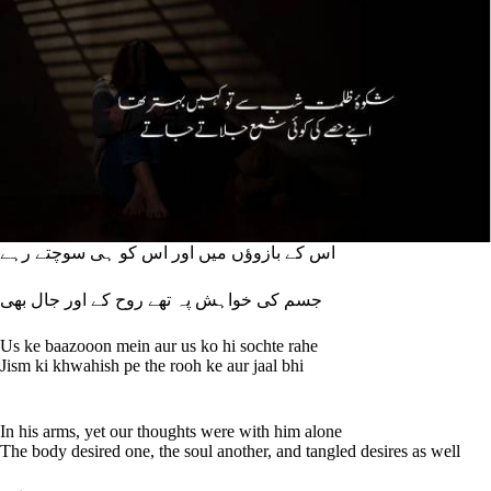
اس کے بازوؤں میں اور اس کو ہی سوچتے رہے
جسم کی خواہش پہ تھے روح کے اور جال بھی
Us ke baazooon mein aur us ko hi sochte rahe
Jism ki khwahish pe the rooh ke aur jaal bhi
In his arms, yet our thoughts were with him alone
The body desired one, the soul another, and tangled desires as well