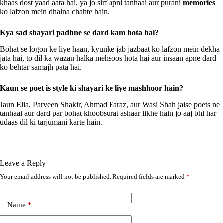
khaas dost yaad aata hai, ya jo sirf apni tanhaai aur purani
memories
ko lafzon mein dhalna chahte hain.
Kya sad shayari padhne se dard kam hota hai?
Bohat se logon ke liye haan, kyunke jab jazbaat ko lafzon mein dekha
jata hai, to dil ka wazan halka mehsoos hota hai aur insaan apne dard
ko behtar samajh pata hai.
Kaun se poet is style ki shayari ke liye mashhoor hain?
Jaun Elia, Parveen Shakir, Ahmad Faraz, aur Wasi Shah jaise poets ne
tanhaai aur dard par bohat khoobsurat ashaar likhe hain jo aaj bhi har
udaas dil ki tarjumani karte hain.
Leave a Reply
Your email address will not be published.
Required fields are marked
*
A
l
t
e
Name
*
r
n