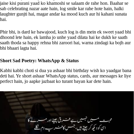
jaise kisi purani yaad ko khamoshi se salaam de rahe hon. Baahar se
sab celebrating nazar aate hain, log smile kar rahe hote hain, halki
laughter gunjti hai, magar andar ka mood kuch aur hi kahani sunata
hai.
Phir bhi, is dard ke bawajood, kuch log is din mein ek sweet yaad bhi
dhoond lete hain, ek lamha jo unhe yaad dilata hai ke dukh ke saath
saath thoda sa happy rehna bhi zaroori hai, warna zindagi ka bojh aur
bhi bhaari lagta hai.
Short Sad Poetry: WhatsApp & Status
Kabhi kabhi choti si dua ya ashaar bhi birthday wish ko yaadgar bana
deti hai. Ye short ashaar WhatsApp status, cards, aur messages ke liye
perfect hain, jo aapke jazbaat ko turant bayan kar dete hain.