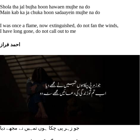
Shola tha jal bujha hoon hawaen mujhe na do
Main kab ka ja chuka hoon sadaayein mujhe na do
I was once a flame, now extinguished, do not fan the winds,
I have long gone, do not call out to me
احمد فراز
جو زہر پی چکا ہوں تمہیں نے مجھے دیا