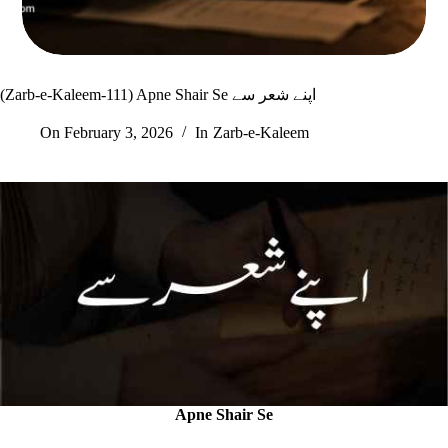
(Zarb-e-Kaleem-111) Apne Shair Se اپنے شعر سے
On
February 3, 2026
In
Zarb-e-Kaleem
Apne Shair Se