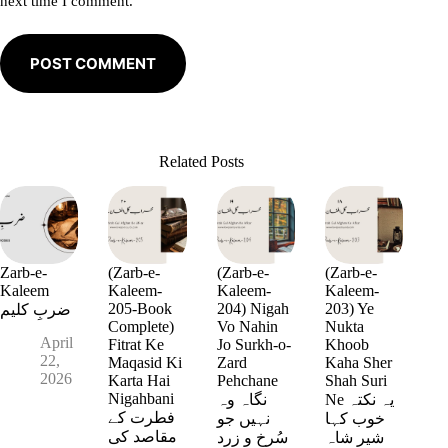
next time I comment.
POST COMMENT
Related Posts
Zarb-e-
(Zarb-e-
(Zarb-e-
(Zarb-e-
Kaleem
Kaleem-
Kaleem-
Kaleem-
205-Book
204) Nigah
203) Ye
ضربِ کلیم
Complete)
Vo Nahin
Nukta
April
Fitrat Ke
Jo Surkh-o-
Khoob
22,
Maqasid Ki
Zard
Kaha Sher
2026
Karta Hai
Pehchane
Shah Suri
Nigahbani
Ne یہ نکتہ
نگاہ وہ
فطرت کے
خوب کہا
نہیں جو
مقاصد کی
شیر شاہ
سُرخ و زرد