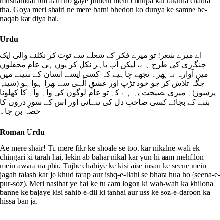
mushahidat bhi aam ho gaye jinhein mein chhupa kar rakhna chahta
tha. Goya meri shairi ne mere batni bhedon ko dunya ke samne be-
naqab kar diya hai.
Urdu
اے میرے شعر! تو میرے فکر کے شعلے سے ٹوٹ کر نکلنے والی ایک
چنگاری کی طرح ہے، لیکن اب باہر نکل کر یوں ہی عام محفلوں
میں آوارہ نہ پھر۔ تجھے چاہیے کہ کسی ایسے انسان کے سینے میں
جگہ تلاش کر جو خود تڑپ اور عشقِ الٰہی سے بھرا ہوا ہو (سینہِ
پرسوز)۔ میری نصیحت یہ ہے کہ تو عام لوگوں کی واہ واہ کا کھلونا
بننے کے بجائے کسی صاحبِ دل کی تنہائی اور اس کے سوزِ دروں کا
حصہ بن جا۔
Roman Urdu
Ae mere shair! Tu mere fikr ke shoale se toot kar nikalne wali ek
chingari ki tarah hai, lekin ab bahar nikal kar yun hi aam mehfilon
mein awara na phir. Tujhe chahiye ke kisi aise insan ke seene mein
jagah talash kar jo khud tarap aur ishq-e-Ilahi se bhara hua ho (seena-e-
pur-soz). Meri nasihat ye hai ke tu aam logon ki wah-wah ka khilona
banne ke bajaye kisi sahib-e-dil ki tanhai aur uss ke soz-e-daroon ka
hissa ban ja.