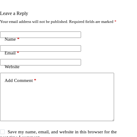
Leave a Reply
Your email address will not be published.
Required fields are marked
*
A
l
t
e
Name
*
r
n
Email
*
a
t
i
Website
v
e
Add Comment
*
:
Save my name, email, and website in this browser for the