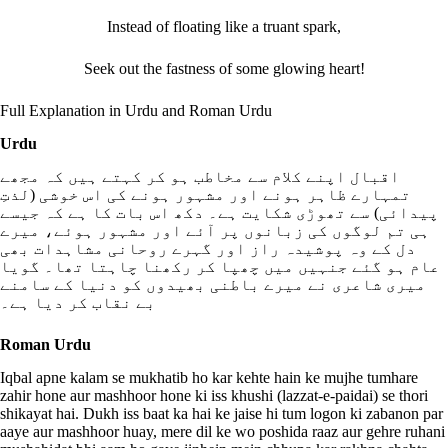
Instead of floating like a truant spark,
Seek out the fastness of some glowing heart!
Full Explanation in Urdu and Roman Urdu
Urdu
اقبال اپنے کلام سے مخاطب ہو کر کہتے ہیں کہ مجھے
تمہارے ظاہر ہونے اور مشہور ہونے کی اس خوشی (لذتِ
پیدائی) سے تھوڑی شکایت ہے۔ دکھ اس بات کا ہے کہ جیسے
ہی تم لوگوں کی زبانوں پر آئے اور مشہور ہوئے، میرے
دل کے وہ پوشیدہ راز اور گہرے روحانی مشاہدات بھی
عام ہو گئے جنہیں میں چھپا کر رکھنا چاہتا تھا۔ گویا
میری شاعری نے میرے باطنی بھیدوں کو دنیا کے سامنے
بے نقاب کر دیا ہے۔
Roman Urdu
Iqbal apne kalam se mukhatib ho kar kehte hain ke mujhe tumhare
zahir hone aur mashhoor hone ki iss khushi (lazzat-e-paidai) se thori
shikayat hai. Dukh iss baat ka hai ke jaise hi tum logon ki zabanon par
aaye aur mashhoor huay, mere dil ke wo poshida raaz aur gehre ruhani