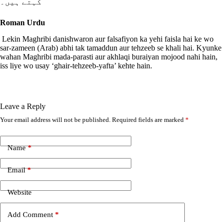
کہتے ہیں۔
Roman Urdu
Lekin Maghribi danishwaron aur falsafiyon ka yehi faisla hai ke wo
sar-zameen (Arab) abhi tak tamaddun aur tehzeeb se khali hai. Kyunke
wahan Maghribi mada-parasti aur akhlaqi buraiyan mojood nahi hain,
iss liye wo usay ‘ghair-tehzeeb-yafta’ kehte hain.
Leave a Reply
Your email address will not be published.
Required fields are marked
*
A
l
t
e
Name
*
r
n
Email
*
a
t
i
Website
v
e
Add Comment
*
: