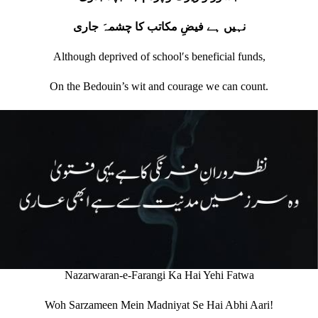
نہیں ہے فیضِ مکاتب کا چشمہَ جاری
Although deprived of schoolʹs beneficial funds,
On the Bedouin’s wit and courage we can count.
Nazarwaran-e-Farangi Ka Hai Yehi Fatwa
Woh Sarzameen Mein Madniyat Se Hai Abhi Aari!