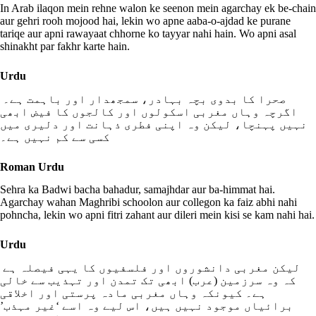
In Arab ilaqon mein rehne walon ke seenon mein agarchay ek be-chain
aur gehri rooh mojood hai, lekin wo apne aaba-o-ajdad ke purane
tariqe aur apni rawayaat chhorne ko tayyar nahi hain. Wo apni asal
shinakht par fakhr karte hain.
Urdu
صحرا کا بدوی بچہ بہادر، سمجھدار اور باہمت ہے۔
اگرچہ وہاں مغربی اسکولوں اور کالجوں کا فیض ابھی
نہیں پہنچا، لیکن وہ اپنی فطری ذہانت اور دلیری میں
کسی سے کم نہیں ہے۔
Roman Urdu
Sehra ka Badwi bacha bahadur, samajhdar aur ba-himmat hai.
Agarchay wahan Maghribi schoolon aur collegon ka faiz abhi nahi
pohncha, lekin wo apni fitri zahant aur dileri mein kisi se kam nahi hai.
Urdu
لیکن مغربی دانشوروں اور فلسفیوں کا یہی فیصلہ ہے
کہ وہ سرزمین (عرب) ابھی تک تمدن اور تہذیب سے خالی
ہے۔ کیونکہ وہاں مغربی مادہ پرستی اور اخلاقی
برائیاں موجود نہیں ہیں، اس لیے وہ اسے ‘غیر مہذب’