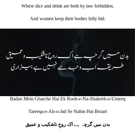
Where dice and drink are both by law forbidden,
And women keep their bodies fully hid.
Badan Mein Gharche Hai Ek Rooh-e-Na-Shakeeb-o-Umeeq
Tareeqa-e-Ab-o-Jad Se Nahin Hai Bezari
بدن میں گرچہ ہے اک روحِ ناشکیب و عمیق