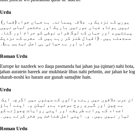
Urdu
یورپ کے نزدیک وہ علاقہ پسماندہ ہے جہاں جواء (قمار)
نہیں ہوتا، جہاں عورتیں باریک اور مختصر لباس نہیں
پہنتیں، اور جہاں کے لوگ شراب نوشی کو حرام اور گناہ
سمجھتے ہیں۔ (اقبال طنز کر رہے ہیں کہ مغرب کے نزدیک
شراب اور بے حیائی ہی اصل تہذیب ہے)۔
Roman Urdu
Europe ke nazdeek wo ilaqa pasmanda hai jahan jua (qimar) nahi hota,
jahan auratein bareek aur mukhtasir libas nahi pehntin, aur jahan ke log
sharab-noshi ko haram aur gunah samajhte hain.
Urdu
ان عرب علاقوں میں رہنے والوں کے سینوں میں اگرچہ ایک
بے چین اور گہری روح موجود ہے، لیکن وہ اپنے آباؤ
اجداد کے پرانے طریقے اور اپنی روایات چھوڑنے کو
تیار نہیں ہیں۔ وہ اپنی اصل شناخت پر فخر کرتے ہیں۔
Roman Urdu