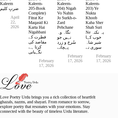
Kaleem
Kaleem-
Kaleem-
Kaleem-
205-Book
204) Nigah
203) Ye
ضربِ کلیم
Complete)
Vo Nahin
Nukta
April
Fitrat Ke
Jo Surkh-o-
Khoob
22,
Maqasid Ki
Zard
Kaha Sher
2026
Karta Hai
Pehchane
Shah Suri
Nigahbani
Ne یہ نکتہ
نگاہ وہ
فطرت کے
خوب کہا
نہیں جو
مقاصد کی
شیر شاہ
سُرخ و زرد
کرتا ہے
سوری نے
پہچانے
نگہبانی
February
February
February
17, 2026
17, 2026
17, 2026
Love Poetry Urdu brings you a rich collection of heartfelt
ghazals, nazms, and shayari. From romance to sorrow,
explore poetry that resonates with your emotions. Stay
connected with the beauty of timeless Urdu literature.