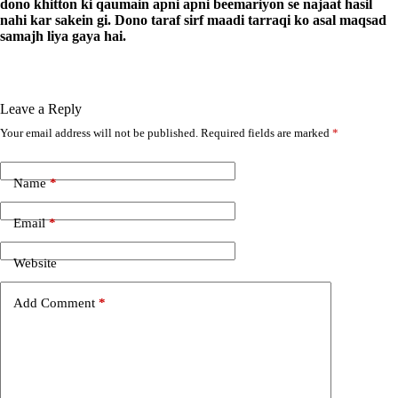
dono khitton ki qaumain apni apni beemariyon se najaat hasil
nahi kar sakein gi. Dono taraf sirf maadi tarraqi ko asal maqsad
samajh liya gaya hai.
Leave a Reply
Your email address will not be published.
Required fields are marked
*
A
l
t
e
Name
*
r
n
Email
*
a
t
i
Website
v
e
Add Comment
*
: