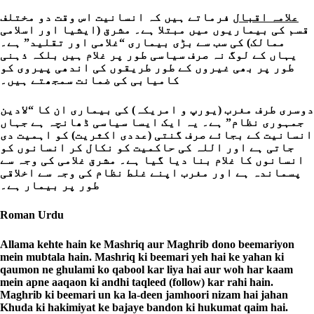
علامہ اقبال
فرماتے ہیں کہ انسانیت اس وقت دو مختلف
قسم کی بیماریوں میں مبتلا ہے۔ مشرق (ایشیا اور اسلامی
ممالک) کی سب سے بڑی بیماری “غلامی اور تقلید” ہے۔
یہاں کے لوگ نہ صرف سیاسی طور پر غلام ہیں بلکہ ذہنی
طور پر بھی غیروں کے طور طریقوں کی اندھی پیروی کو
کامیابی کی ضمانت سمجھتے ہیں۔
دوسری طرف مغرب (یورپ و امریکہ) کی بیماری ان کا “لادین
جمہوری نظام” ہے۔ یہ ایک ایسا سیاسی ڈھانچہ ہے جہاں
انسانیت کے بجائے صرف گنتی (عددی اکثریت) کو اہمیت دی
جاتی ہے اور اللہ کی حاکمیت کو نکال کر انسانوں کو
انسانوں کا غلام بنا دیا گیا ہے۔ مشرق غلامی کی وجہ سے
پسماندہ ہے اور مغرب اپنے غلط نظام کی وجہ سے اخلاقی
طور پر بیمار ہے۔
Roman Urdu
Allama kehte hain ke Mashriq aur Maghrib dono beemariyon
mein mubtala hain. Mashriq ki beemari yeh hai ke yahan ki
qaumon ne ghulami ko qabool kar liya hai aur woh har kaam
mein apne aaqaon ki andhi taqleed (follow) kar rahi hain.
Maghrib ki beemari un ka la-deen jamhoori nizam hai jahan
Khuda ki hakimiyat ke bajaye bandon ki hukumat qaim hai.