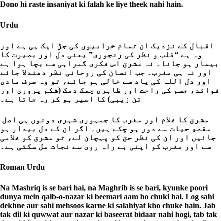
Dono hi raste insaniyat ki falah ke liye theek nahi hain.
Urdu
اقبال کے نزدیک ان تمام خرابیوں کی جڑ ایک ہی ہے اور
وہ ہے “قلب و نظر کی رنجوری” یعنی دل اور بصیرت کا
بیمار ہو جانا۔ نہ مشرق اس فکری گمراہی سے بچا ہوا ہے
اور نہ ہی مغرب۔ جب انسان کی روحانی نظر دھندلا جائے
اور دل اللہ کی یاد سے خالی ہو جائے، تو وہ صرف مادی
فوائد، جسم کی راحت اور ظاہری چمک دمک (شکم پروری اور
تن زیبی) کا اسیر ہو کر رہ جاتا ہے۔
مشرق کا غلام اور مغرب کا جمہوری شہری دونوں ہی اصل
مقصدِ حیات سے دور ہو چکے ہیں۔ اگر ان کے دل بیدار ہو
جائیں اور ان کی نظر حق کو پہچان لے، تو مشرق کو غلامی
سے اور مغرب کو اپنی بے راہ روی سے نجات مل سکتی ہے۔
Roman Urdu
Na Mashriq is se bari hai, na Maghrib is se bari, kyunke poori
dunya mein qalb-o-nazar ki beemari aam ho chuki hai. Log sahi
dekhne aur sahi mehsoos karne ki salahiyat kho chuke hain. Jab
tak dil ki quwwat aur nazar ki baseerat bidaar nahi hogi, tab tak