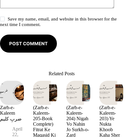
Save my name, email, and website in this browser for the
next time I comment.
POST COMMENT
Related Posts
Zarb-e-
(Zarb-e-
(Zarb-e-
(Zarb-e-
Kaleem
Kaleem-
Kaleem-
Kaleem-
205-Book
204) Nigah
203) Ye
ضربِ کلیم
Complete)
Vo Nahin
Nukta
April
Fitrat Ke
Jo Surkh-o-
Khoob
22,
Maqasid Ki
Zard
Kaha Sher