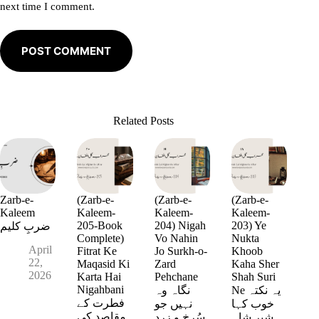
next time I comment.
POST COMMENT
Related Posts
Zarb-e-
(Zarb-e-
(Zarb-e-
(Zarb-e-
Kaleem
Kaleem-
Kaleem-
Kaleem-
205-Book
204) Nigah
203) Ye
ضربِ کلیم
Complete)
Vo Nahin
Nukta
April
Fitrat Ke
Jo Surkh-o-
Khoob
22,
Maqasid Ki
Zard
Kaha Sher
2026
Karta Hai
Pehchane
Shah Suri
Nigahbani
Ne یہ نکتہ
نگاہ وہ
فطرت کے
خوب کہا
نہیں جو
مقاصد کی
شیر شاہ
سُرخ و زرد