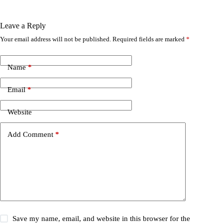
Leave a Reply
Your email address will not be published.
Required fields are marked
*
A
l
t
e
Name
*
r
n
Email
*
a
t
i
Website
v
e
Add Comment
*
:
Save my name, email, and website in this browser for the