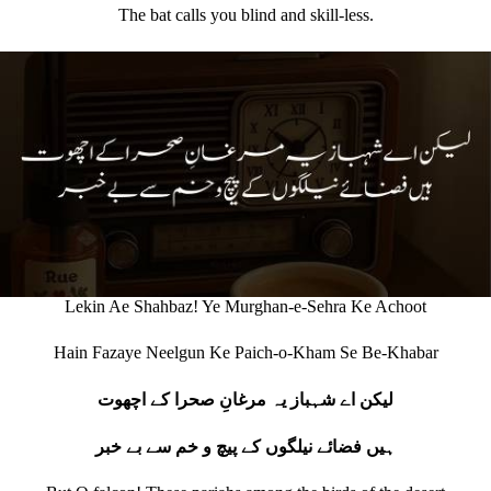
The bat calls you blind and skill‐less.
Lekin Ae Shahbaz! Ye Murghan-e-Sehra Ke Achoot
Hain Fazaye Neelgun Ke Paich-o-Kham Se Be-Khabar
لیکن اے شہباز یہ مرغانِ صحرا کے اچھوت
ہیں فضائے نیلگوں کے پیچ و خم سے بے خبر