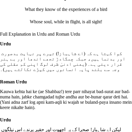
What they know of the experiences of a bird
Whose soul, while in flight, is all sight!
Full Explanation in Urdu and Roman Urdu
Urdu
کوا کہتا ہے کہ (اے شاہباز!) تیرے پر نہایت بدصورت
اور بدنما ہیں، جبکہ چمگادڑ تجھے اندھا اور بے ہنر
قرار دیتی ہے۔ (یعنی ادنیٰ ظرف لوگ اپنی کم عقلی کی
وجہ سے بلند پایہ انسانوں میں کیڑے نکالتے ہیں)۔
Roman Urdu
Kauwa kehta hai ke (ae Shahbaz!) tere parr nihayat bad-surat aur bad-
numa hain, jabke chamgadad tujhe andha aur be-hunar qarar deti hai.
(Yani adna zarf log apni kam-aqli ki wajah se buland-paya insano mein
keere nikalte hain).
Urdu
لیکن اے شاہباز! صحرا کے یہ اچھوت اور حقیر پرندے اس نیلگوں