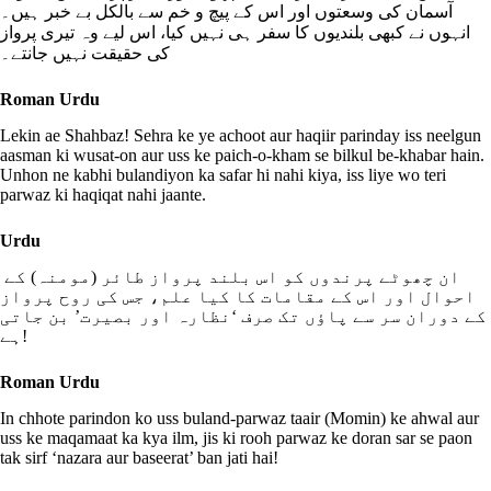
آسمان کی وسعتوں اور اس کے پیچ و خم سے بالکل بے خبر ہیں۔
انہوں نے کبھی بلندیوں کا سفر ہی نہیں کیا، اس لیے وہ تیری پرواز
کی حقیقت نہیں جانتے۔
Roman Urdu
Lekin ae Shahbaz! Sehra ke ye achoot aur haqiir parinday iss neelgun
aasman ki wusat-on aur uss ke paich-o-kham se bilkul be-khabar hain.
Unhon ne kabhi bulandiyon ka safar hi nahi kiya, iss liye wo teri
parwaz ki haqiqat nahi jaante.
Urdu
ان چھوٹے پرندوں کو اس بلند پرواز طائر (مومنہ) کے
احوال اور اس کے مقامات کا کیا علم، جس کی روح پرواز
کے دوران سر سے پاؤں تک صرف ‘نظارہ اور بصیرت’ بن جاتی
ہے!
Roman Urdu
In chhote parindon ko uss buland-parwaz taair (Momin) ke ahwal aur
uss ke maqamaat ka kya ilm, jis ki rooh parwaz ke doran sar se paon
tak sirf ‘nazara aur baseerat’ ban jati hai!