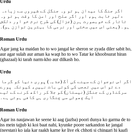
Urdu
اگر جنگ کا میدان ہو تو وہ جنگل کے شیروں سے زیادہ
دلیر ثابت ہو، اور اگر صلح اور امن کا وقت ہو تو وہ
تاتار کے خوبصورت ہرن (غزال) کی طرح نرم خو اور دلکش
ہو۔ (یعنی اس میں سختی اور نرمی کا بہترین توازن ہو)۔
Roman Urdu
Agar jang ka maidan ho to wo jangal ke sheron se zyada diler sabit ho,
aur agar sulah aur aman ka waqt ho to wo Tatar ke khoobsurat hiran
(ghazaal) ki tarah narm-kho aur dilkash ho.
Urdu
اگر اس نوجوان کے سینے کی آگ (جذبہ) پوری دنیا کو گرما
دے تو اس میں تعجب کی کوئی بات نہیں، کیونکہ پورے
سرکنڈوں کے جنگل (نیستاں) کو جلا کر راکھ کرنے کے لیے
ایک چھوٹی سی چنگاری ہی کافی ہوتی ہے۔
Roman Urdu
Agar iss naujawan ke seene ki aag (jazba) poori dunya ko garma de to
iss mein tajjub ki koi baat nahi, kyunke poore sarkandon ke jangal
(neestan) ko jala kar raakh karne ke liye ek chhoti si chingari hi kaafi