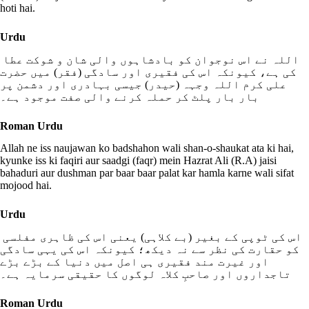
hoti hai.
Urdu
اللہ نے اس نوجوان کو بادشاہوں والی شان و شوکت عطا
کی ہے، کیونکہ اس کی فقیری اور سادگی (فقر) میں حضرت
علی کرم اللہ وجہہ (حیدر) جیسی بہادری اور دشمن پر
بار بار پلٹ کر حملہ کرنے والی صفت موجود ہے۔
Roman Urdu
Allah ne iss naujawan ko badshahon wali shan-o-shaukat ata ki hai,
kyunke iss ki faqiri aur saadgi (faqr) mein Hazrat Ali (R.A) jaisi
bahaduri aur dushman par baar baar palat kar hamla karne wali sifat
mojood hai.
Urdu
اس کی ٹوپی کے بغیر (بے کلاہی) یعنی اس کی ظاہری مفلسی
کو حقارت کی نظر سے نہ دیکھ؛ کیونکہ اس کی یہی سادگی
اور غیرت مند فقیری ہی اصل میں دنیا کے بڑے بڑے
تاجداروں اور صاحبِ کلاہ لوگوں کا حقیقی سرمایہ ہے۔
Roman Urdu