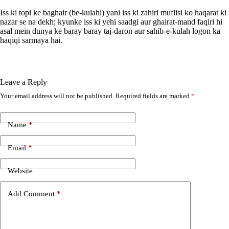
Iss ki topi ke baghair (be-kulahi) yani iss ki zahiri muflisi ko haqarat ki
nazar se na dekh; kyunke iss ki yehi saadgi aur ghairat-mand faqiri hi
asal mein dunya ke baray baray taj-daron aur sahib-e-kulah logon ka
haqiqi sarmaya hai.
Leave a Reply
Your email address will not be published.
Required fields are marked
*
A
l
t
e
Name
*
r
n
Email
*
a
t
i
Website
v
e
Add Comment
*
: