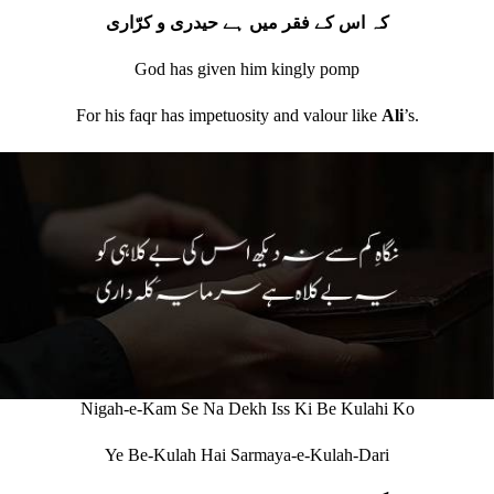
کہ اس کے فقر میں ہے حیدری و کرّاری
God has given him kingly pomp
For his faqr has impetuosity and valour like
Ali
’s.
Nigah-e-Kam Se Na Dekh Iss Ki Be Kulahi Ko
Ye Be-Kulah Hai Sarmaya-e-Kulah-Dari