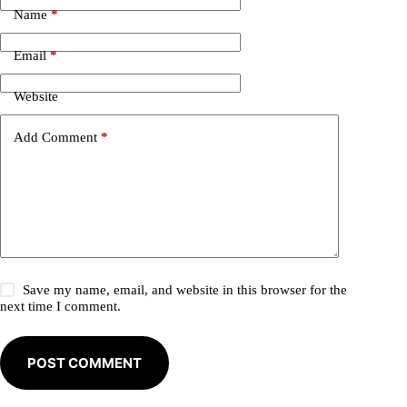
e
Name
*
r
n
Email
*
a
t
i
Website
v
e
Add Comment
*
:
Save my name, email, and website in this browser for the
next time I comment.
POST COMMENT