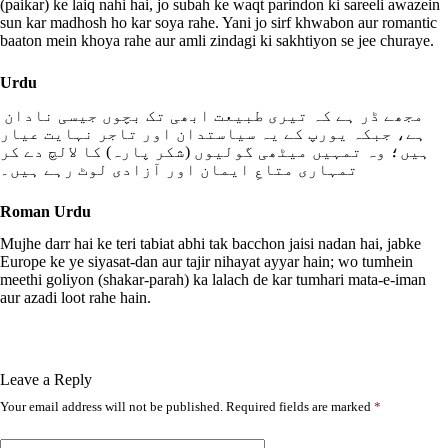
(paikar) ke laiq nahi hai, jo subah ke waqt parindon ki sareeli awazein
sun kar madhosh ho kar soya rahe. Yani jo sirf khwabon aur romantic
baaton mein khoya rahe aur amli zindagi ki sakhtiyon se jee churaye.
Urdu
مجھے ڈر ہے کہ تیری طبیعت ابھی تک بچوں جیسی نادان
ہے، جبکہ یورپ کے یہ سیاستدان اور تاجر نہایت عیار
ہیں؛ وہ تمہیں میٹھی گولیوں (شکر پارہ) کا لالچ دے کر
تمہاری متاعِ ایمان اور آزادی لوٹ رہے ہیں۔
Roman Urdu
Mujhe darr hai ke teri tabiat abhi tak bacchon jaisi nadan hai, jabke
Europe ke ye siyasat-dan aur tajir nihayat ayyar hain; wo tumhein
meethi goliyon (shakar-parah) ka lalach de kar tumhari mata-e-iman
aur azadi loot rahe hain.
Leave a Reply
Your email address will not be published.
Required fields are marked
*
A
l
t