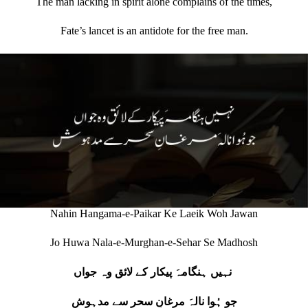
The man lacking in spirit alone complains of the times,
Fate’s lancet is an antidote for the free man.
Nahin Hangama-e-Paikar Ke Laeik Woh Jawan
Jo Huwa Nala-e-Murghan-e-Sehar Se Madhosh
نہیں ہنگامہَ پیکار کے لائق وہ جواں
جو ہُوا نالہَ مرغانِ سحر سے مدہوش