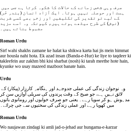
صرف وہی شخص زمانے کے حالات کا شکوہ کرتا ہے جس میں
ہمت اور حوصلہ نہیں ہوتا۔ ایک آزاد انسان (بندہِ حُر)
کے لیے تو تقدیر کی تکلیفیں اور زخم بھی کسی شربت
(نوش) کی طرح میٹھے ہوتے ہیں، کیونکہ وہ اسے مزید
مضبوط بناتے ہیں۔
Roman Urdu
Sirf wahi shakhs zamane ke halat ka shikwa karta hai jis mein himmat
aur housla nahi hota. Ek azad insan (Banda-e-Hur) ke liye to taqdeer ki
takleefein aur zakhm bhi kisi sharbat (nosh) ki tarah meethe hote hain,
kyunke wo usay mazeed mazboot banate hain.
Urdu
وہ نوجوان زندگی کی عملی جدوجہد اور ہنگامہِ کارزار (پیکار) کے
لائق نہیں ہے، جو صبح کے وقت پرندوں کی سریلی آوازیں سن کر
مدہوش ہو کر سویا رہے۔ یعنی جو صرف خوابوں اور رومانوی باتوں
میں کھویا رہے اور عملی زندگی کی سختیوں سے جی چرائے۔
Roman Urdu
Wo naujawan zindagi ki amli jad-o-jehad aur hungama-e-karzar