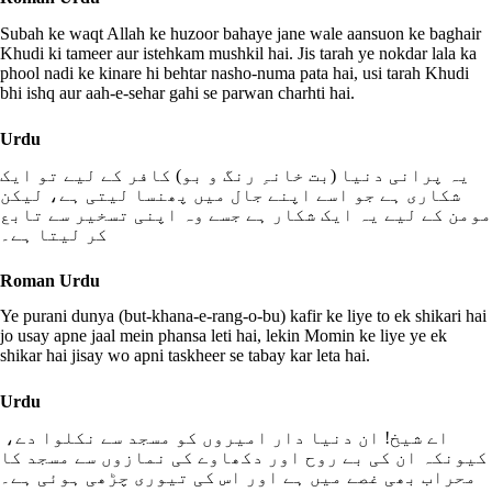
Subah ke waqt Allah ke huzoor bahaye jane wale aansuon ke baghair
Khudi ki tameer aur istehkam mushkil hai. Jis tarah ye nokdar lala ka
phool nadi ke kinare hi behtar nasho-numa pata hai, usi tarah Khudi
bhi ishq aur aah-e-sehar gahi se parwan charhti hai.
Urdu
یہ پرانی دنیا (بت خانہِ رنگ و بو) کافر کے لیے تو ایک
شکاری ہے جو اسے اپنے جال میں پھنسا لیتی ہے، لیکن
مومن کے لیے یہ ایک شکار ہے جسے وہ اپنی تسخیر سے تابع
کر لیتا ہے۔
Roman Urdu
Ye purani dunya (but-khana-e-rang-o-bu) kafir ke liye to ek shikari hai
jo usay apne jaal mein phansa leti hai, lekin Momin ke liye ye ek
shikar hai jisay wo apni taskheer se tabay kar leta hai.
Urdu
اے شیخ! ان دنیا دار امیروں کو مسجد سے نکلوا دے،
کیونکہ ان کی بے روح اور دکھاوے کی نمازوں سے مسجد کا
محراب بھی غصے میں ہے اور اس کی تیوری چڑھی ہوئی ہے۔