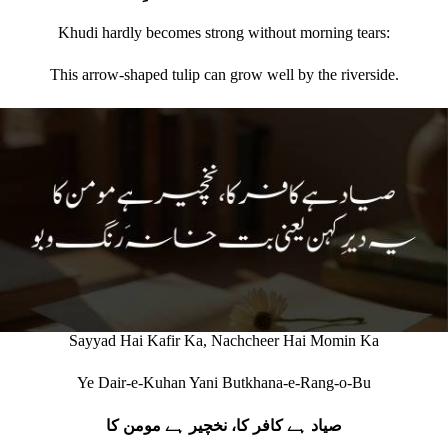
Khudi hardly becomes strong without morning tears:
This arrow‐shaped tulip can grow well by the riverside.
Sayyad Hai Kafir Ka, Nachcheer Hai Momin Ka
Ye Dair-e-Kuhan Yani Butkhana-e-Rang-o-Bu
صیاد ہے کافر کا، نخچیر ہے مومن کا