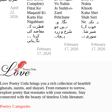
Complete)
Vo Nahin
Nukta
April
Fitrat Ke
Jo Surkh-o-
Khoob
22,
Maqasid Ki
Zard
Kaha Sher
2026
Karta Hai
Pehchane
Shah Suri
Nigahbani
Ne یہ نکتہ
نگاہ وہ
فطرت کے
خوب کہا
نہیں جو
مقاصد کی
شیر شاہ
سُرخ و زرد
کرتا ہے
سوری نے
پہچانے
نگہبانی
February
February
February
17, 2026
17, 2026
17, 2026
Love Poetry Urdu brings you a rich collection of heartfelt
ghazals, nazms, and shayari. From romance to sorrow,
explore poetry that resonates with your emotions. Stay
connected with the beauty of timeless Urdu literature.
Poetry Categories