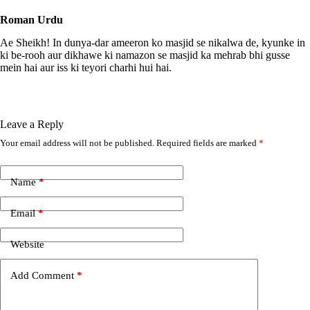
Roman Urdu
Ae Sheikh! In dunya-dar ameeron ko masjid se nikalwa de, kyunke in
ki be-rooh aur dikhawe ki namazon se masjid ka mehrab bhi gusse
mein hai aur iss ki teyori charhi hui hai.
Leave a Reply
Your email address will not be published.
Required fields are marked
*
A
l
t
e
Name
*
r
n
Email
*
a
t
i
Website
v
e
Add Comment
*
: