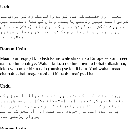
Urdu
معنی اور حقیقت کی تلاش کرنے والے شکاری کو یورپ سے
کوئی امید نہیں رکھنی چاہیے۔ وہاں کی فضا دیکھنے میں
تو بہت دلکش ہے، لیکن وہاں کے ہرن نافہ (مشک) سے خالی
ہیں۔ یعنی وہاں مادی چمک تو ہے، مگر روحانی خوشبو
مفقود ہے۔
Roman Urdu
Maani aur haqiqat ki talash karne wale shikari ko Europe se koi umeed
nahi rakhni chahiye. Wahan ki faza dekhne mein to bohat dilkash hai,
lekin wahan ke hiran nafa (mushk) se khali hain. Yani wahan maadi
chamak to hai, magar roohani khushbu mafqood hai.
Urdu
صبح کے وقت اللہ کے حضور بہائے جانے والے آنسوؤں کے
بغیر خودی کی تعمیر اور استحکام مشکل ہے۔ جس طرح یہ
نوکدار لالہ کا پھول ندی کے کنارے ہی بہتر نشوونما
پاتا ہے، اسی طرح خودی بھی عشق اور آہِ سحر گاہی سے
پروان چڑھتی ہے۔
Roman Urdu