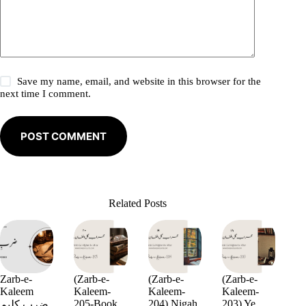
Save my name, email, and website in this browser for the
next time I comment.
POST COMMENT
Related Posts
Zarb-e-
(Zarb-e-
(Zarb-e-
(Zarb-e-
Kaleem
Kaleem-
Kaleem-
Kaleem-
205-Book
204) Nigah
203) Ye
ضربِ کلیم