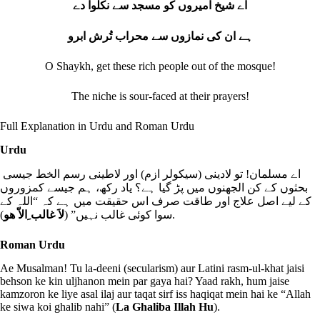
اے شیخ امیروں کو مسجد سے نکلوا دے
ہے ان کی نمازوں سے محراب تُرش ابرو
O Shaykh, get these rich people out of the mosque!
The niche is sour‐faced at their prayers!
Full Explanation in Urdu and Roman Urdu
Urdu
اے مسلمان! تو لادینی (سیکولر ازم) اور لاطینی رسم الخط جیسی
بحثوں کے کن الجھنوں میں پڑ گیا ہے؟ یاد رکھ، ہم جیسے کمزوروں
کے لیے اصل علاج اور طاقت صرف اس حقیقت میں ہے کہ “اللہ کے
لاَ غالب ِالاّ ھو
سوا کوئی غالب نہیں” (
).
Roman Urdu
Ae Musalman! Tu la-deeni (secularism) aur Latini rasm-ul-khat jaisi
behson ke kin uljhanon mein par gaya hai? Yaad rakh, hum jaise
kamzoron ke liye asal ilaj aur taqat sirf iss haqiqat mein hai ke “Allah
ke siwa koi ghalib nahi” (
La Ghaliba Illah Hu
).