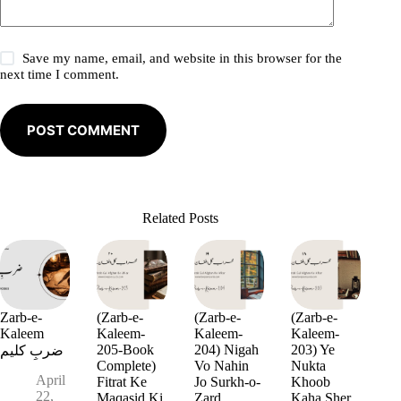
Save my name, email, and website in this browser for the
next time I comment.
POST COMMENT
Related Posts
Zarb-e-
(Zarb-e-
(Zarb-e-
(Zarb-e-
Kaleem
Kaleem-
Kaleem-
Kaleem-
205-Book
204) Nigah
203) Ye
ضربِ کلیم
Complete)
Vo Nahin
Nukta
April
Fitrat Ke
Jo Surkh-o-
Khoob
22,
Maqasid Ki
Zard
Kaha Sher