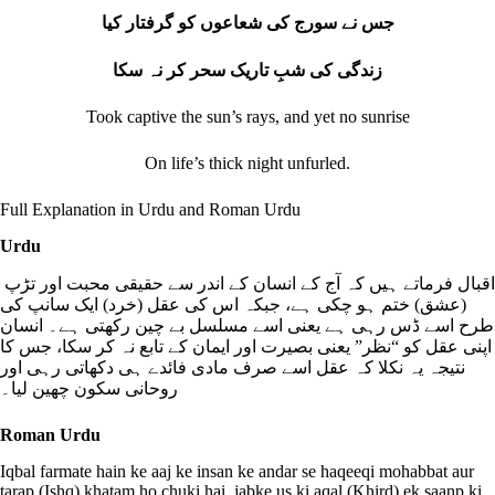
جس نے سورج کی شعاعوں کو گرفتار کیا
زندگی کی شبِ تاریک سحر کر نہ سکا
Took captive the sun’s rays, and yet no sunrise
On life’s thick night unfurled.
Full Explanation in Urdu and Roman Urdu
Urdu
اقبال فرماتے ہیں کہ آج کے انسان کے اندر سے حقیقی محبت اور تڑپ
(عشق) ختم ہو چکی ہے، جبکہ اس کی عقل (خرد) ایک سانپ کی
طرح اسے ڈس رہی ہے یعنی اسے مسلسل بے چین رکھتی ہے۔ انسان
اپنی عقل کو “نظر” یعنی بصیرت اور ایمان کے تابع نہ کر سکا، جس کا
نتیجہ یہ نکلا کہ عقل اسے صرف مادی فائدے ہی دکھاتی رہی اور
روحانی سکون چھین لیا۔
Roman Urdu
Iqbal farmate hain ke aaj ke insan ke andar se haqeeqi mohabbat aur
tarap (Ishq) khatam ho chuki hai, jabke us ki aqal (Khird) ek saanp ki