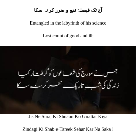
آج تک فیصلہَ نفع و ضرر کر نہ سکا
Entangled in the labyrinth of his science
Lost count of good and ill;
Jis Ne Suraj Ki Shuaon Ko Giraftar Kiya
Zindagi Ki Shab-e-Tareek Sehar Kar Na Saka !