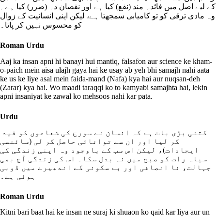
کے لیے اصل میں فائدہ مند (نفع) کیا ہے اور نقصان دہ (ضرر) کیا ہے۔
وہ مادی ترقی کو تو کامیابی سمجھتا ہے، لیکن اپنی انسانیت کے زوال
کو محسوس نہیں کر پاتا۔
Roman Urdu
Aaj ka insan apni hi banayi hui mantiq, falsafon aur science ke kham-
o-paich mein aisa ulajh gaya hai ke usay ab yeh bhi samajh nahi aata
ke us ke liye asal mein faida-mand (Nafa) kya hai aur nuqsan-deh
(Zarar) kya hai. Wo maadi taraqqi ko to kamyabi samajhta hai, lekin
apni insaniyat ke zawal ko mehsoos nahi kar pata.
Urdu
کتنی بڑی بات ہے کہ انسان نے سورج کی شعاعوں کو قید
کر لیا اور ان سے توانائی حاصل کر لی (سائنسی
ایجادات)، لیکن اس سب کے باوجود وہ اپنی زندگی کی
سیاہ رات کو صبح میں نہ بدل سکا۔ اس کی زندگی آج بھی
جہالت، نا انصافی اور بے سکونی کے اندھیرے میں ڈوبی
ہوئی ہے۔
Roman Urdu
Kitni bari baat hai ke insan ne suraj ki shuaon ko qaid kar liya aur un