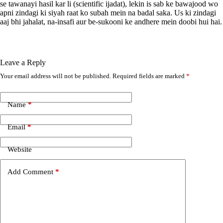
se tawanayi hasil kar li (scientific ijadat), lekin is sab ke bawajood wo
apni zindagi ki siyah raat ko subah mein na badal saka. Us ki zindagi
aaj bhi jahalat, na-insafi aur be-sukooni ke andhere mein doobi hui hai.
Leave a Reply
Your email address will not be published.
Required fields are marked
*
A
l
t
e
Name
*
r
n
Email
*
a
t
i
Website
v
e
Add Comment
*
: