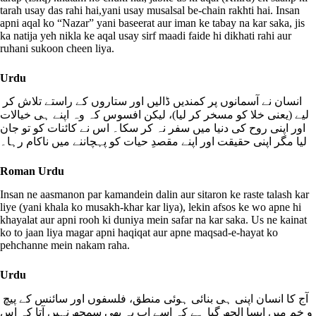
tarah usay das rahi hai,yani usay musalsal be-chain rakhti hai. Insan
apni aqal ko “Nazar” yani baseerat aur iman ke tabay na kar saka, jis
ka natija yeh nikla ke aqal usay sirf maadi faide hi dikhati rahi aur
ruhani sukoon cheen liya.
Urdu
انسان نے آسمانوں پر کمندیں ڈالیں اور ستاروں کے راستے تلاش کر
لیے (یعنی خلا کو مسخر کر لیا)، لیکن افسوس کہ وہ اپنے ہی خیالات
اور اپنی روح کی دنیا میں سفر نہ کر سکا۔ اس نے کائنات کو تو جان
لیا مگر اپنی حقیقت اور اپنے مقصدِ حیات کو پہچاننے میں ناکام رہا۔
Roman Urdu
Insan ne aasmanon par kamandein dalin aur sitaron ke raste talash kar
liye (yani khala ko musakh-khar kar liya), lekin afsos ke wo apne hi
khayalat aur apni rooh ki duniya mein safar na kar saka. Us ne kainat
ko to jaan liya magar apni haqiqat aur apne maqsad-e-hayat ko
pehchanne mein nakam raha.
Urdu
آج کا انسان اپنی ہی بنائی ہوئی منطق، فلسفوں اور سائنس کے پیچ
و خم میں ایسا الجھ گیا ہے کہ اسے اب یہ بھی سمجھ نہیں آتا کہ اس