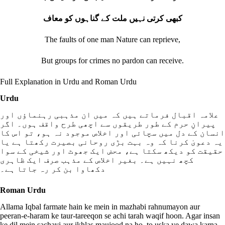
کبھی کرتی نہیں ملت کے گناہوں کو معاف
The faults of one man Nature can reprieve,
But groups for crimes no pardon can receive.
Full Explanation in Urdu and Roman Urdu
Urdu
علامہ اقبال فرماتے ہیں کہ میں ان مذہبی رہنماؤں اور
پیرانِ حرم کے طور طریقوں سے اچھی طرح واقف ہوں۔ اگر
انسان کے دل میں سچائی اور اخلاص موجود نہ ہو، تو اس کا
یہ دعویٰ کرنا کہ وہ بہت بڑی روحانی بصیرت رکھتا ہے یا
حقیقت کو دیکھ سکتا ہے، محض ایک جھوٹ اور شیخی کے سوا
کچھ نہیں ہے۔ بغیر اخلاص کے مذہب صرف ایک ظاہری
دکھاوا بن کر رہ جاتا ہے۔
Roman Urdu
Allama Iqbal farmate hain ke mein in mazhabi rahnumayon aur
peeran-e-haram ke taur-tareeqon se achi tarah waqif hoon. Agar insan
ke dil mein sachayi aur ikhlas maujood na ho, to uska ye dawa karna