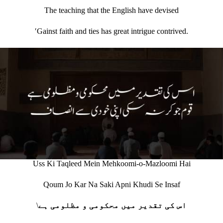
The teaching that the English have devised
ʹGainst faith and ties has great intrigue contrived.
Uss Ki Taqleed Mein Mehkoomi-o-Mazloomi Hai
Qoum Jo Kar Na Saki Apni Khudi Se Insaf
\
اس کی تقدیر میں محکومی و مظلومی ہے