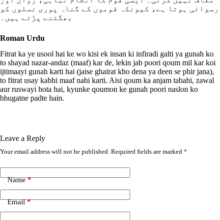
رسوائی ہوتا ہے، کیونکہ قوموں کے گناہ پوری نسلوں کو
بھگتنے پڑتے ہیں۔
Roman Urdu
Fitrat ka ye usool hai ke wo kisi ek insan ki infiradi galti ya gunah ko
to shayad nazar-andaz (maaf) kar de, lekin jab poori qoum mil kar koi
ijtimaayi gunah karti hai (jaise ghairat kho dena ya deen se phir jana),
to fitrat usay kabhi maaf nahi karti. Aisi qoum ka anjam tabahi, zawal
aur ruswayi hota hai, kyunke qoumon ke gunah poori naslon ko
bhugatne padte hain.
Leave a Reply
Your email address will not be published.
Required fields are marked
*
A
l
t
e
Name
*
r
n
Email
*
a
t