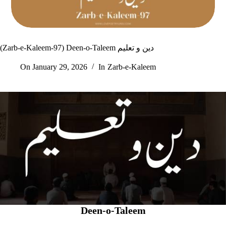
(Zarb-e-Kaleem-97) Deen-o-Taleem دین و تعلیم
On
January 29, 2026
In
Zarb-e-Kaleem
Deen-o-Taleem