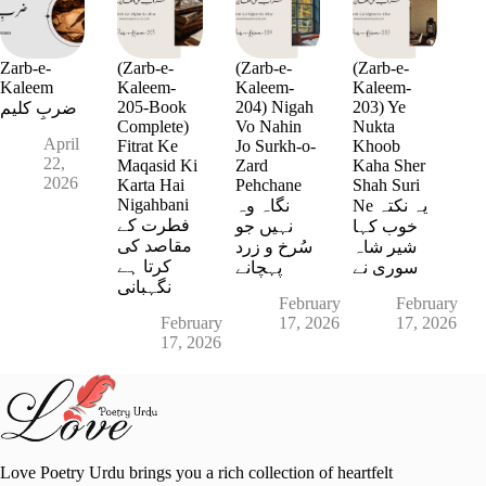
Zarb-e-
(Zarb-e-
(Zarb-e-
(Zarb-e-
Kaleem
Kaleem-
Kaleem-
Kaleem-
205-Book
204) Nigah
203) Ye
ضربِ کلیم
Complete)
Vo Nahin
Nukta
April
Fitrat Ke
Jo Surkh-o-
Khoob
22,
Maqasid Ki
Zard
Kaha Sher
2026
Karta Hai
Pehchane
Shah Suri
Nigahbani
Ne یہ نکتہ
نگاہ وہ
فطرت کے
خوب کہا
نہیں جو
مقاصد کی
شیر شاہ
سُرخ و زرد
کرتا ہے
سوری نے
پہچانے
نگہبانی
February
February
February
17, 2026
17, 2026
17, 2026
Love Poetry Urdu brings you a rich collection of heartfelt