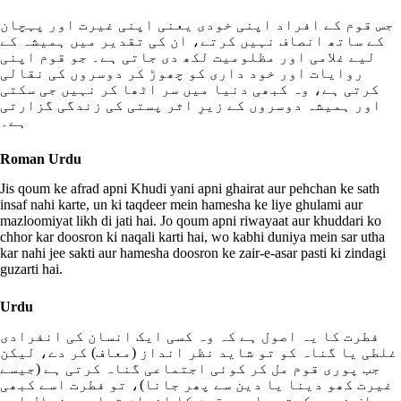
جس قوم کے افراد اپنی خودی یعنی اپنی غیرت اور پہچان
کے ساتھ انصاف نہیں کرتے، ان کی تقدیر میں ہمیشہ کے
لیے غلامی اور مظلومیت لکھ دی جاتی ہے۔ جو قوم اپنی
روایات اور خود داری کو چھوڑ کر دوسروں کی نقالی
کرتی ہے، وہ کبھی دنیا میں سر اٹھا کر نہیں جی سکتی
اور ہمیشہ دوسروں کے زیرِ اثر پستی کی زندگی گزارتی
ہے۔
Roman Urdu
Jis qoum ke afrad apni Khudi yani apni ghairat aur pehchan ke sath
insaf nahi karte, un ki taqdeer mein hamesha ke liye ghulami aur
mazloomiyat likh di jati hai. Jo qoum apni riwayaat aur khuddari ko
chhor kar doosron ki naqali karti hai, wo kabhi duniya mein sar utha
kar nahi jee sakti aur hamesha doosron ke zair-e-asar pasti ki zindagi
guzarti hai.
Urdu
فطرت کا یہ اصول ہے کہ وہ کسی ایک انسان کی انفرادی
غلطی یا گناہ کو تو شاید نظر انداز (معاف) کر دے، لیکن
جب پوری قوم مل کر کوئی اجتماعی گناہ کرتی ہے (جیسے
غیرت کھو دینا یا دین سے پھر جانا)، تو فطرت اسے کبھی
معاف نہیں کرتی۔ ایسی قوم کا انجام تباہی، زوال اور