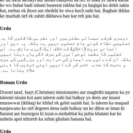
ke wo buhat badi ruhani baseerat rakhta hai ya haqiqat ko dekh sakta
hai, mehaz ek jhoot aur sheikhi ke siwa kuch nahi hai. Baghair ikhlas
ke mazhab sirf ek zahiri dikhawa ban kar reh jata hai.
Urdu
دوسری طرف، عیسائی مشنریوں اور مغربی طاقتوں کا یہ
تعلیمی نظام کوئی عام تعلیم نہیں ہے بلکہ یہ دین اور
انسانی مروت (اخلاق) کے خلاف ایک گہری سازش ہے۔ اس
تعلیم کا مقصد نوجوانوں کو صرف ڈگریاں دینا نہیں
بلکہ ان کے دلوں سے ایمان کی حرارت اور بزرگوں کی عزت
و محبت کا جذبہ ختم کر کے انہیں اپنی تہذیب کا ذہنی
غلام بنانا ہے۔
Roman Urdu
Doosri taraf, Isayi (Christian) missionaries aur maghribi taqaton ka ye
taleemi nizam koi aam taleem nahi hai balkay ye deen aur insani
murawwat (ikhlaq) ke khilaf ek gehri sazish hai. Is taleem ka maqsad
naujawano ko sirf degrees dena nahi balkay un ke dilon se iman ki
hararat aur buzurgon ki izzat-o-mohabbat ka jazba khatam kar ke
unhein apni tehzeeb ka zehni ghulam banana hai.
Urdu