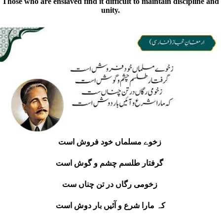
Those who are enslaved find it difficult to maintain discipline and
unity.
زخوے مسلماں خود فروش است
گرفتار طلسم چشم و گوش است
زخومی رگاں در تن چناں ست
کہ مارا شرع و آئیں بار دوش است