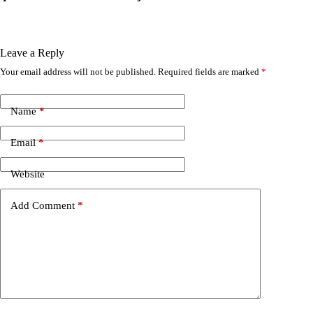
Leave a Reply
Your email address will not be published.
Required fields are marked
*
A
l
t
e
Name
*
r
n
Email
*
a
t
i
Website
v
e
Add Comment
*
: