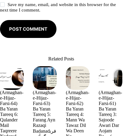
Save my name, email, and website in this browser for the
next time I comment.
POST COMMENT
Related Posts
(Armaghan-
(Armaghan-
(Armaghan-
(Armaghan-
e-Hijaz-
e-Hijaz-
e-Hijaz-
e-Hijaz-
Farsi-64)
Farsi-63)
Farsi-62)
Farsi-61)
Ba Yaran
Ba Yaran
Ba Yaran
Ba Yaran
Tareeq 6:
Tareeq 5:
Tareeq 4:
Tareeq 3:
Qalander
Farang Ayn
Mann Wa
Sajoode
Mail
Razaqi
Tawaz Dil
Awari Dar
Taqreere
Wa Deen
Aojam
Badanadفرن