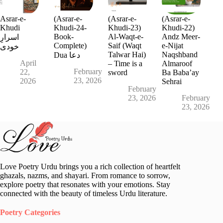
Asrar-e-
(Asrar-e-
(Asrar-e-
(Asrar-e-
Khudi
Khudi-24-
Khudi-23)
Khudi-22)
Book-
Al-Waqt-e-
Andz Meer-
اسرارِ
Complete)
Saif (Waqt
e-Nijat
خودی
Talwar Hai)
Naqshband
Dua دعا
April
– Time is a
Almaroof
February
22,
sword
Ba Baba’ay
23, 2026
2026
Sehrai
February
23, 2026
February
23, 2026
Love Poetry Urdu brings you a rich collection of heartfelt
ghazals, nazms, and shayari. From romance to sorrow,
explore poetry that resonates with your emotions. Stay
connected with the beauty of timeless Urdu literature.
Poetry Categories