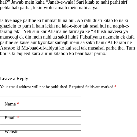
hai?” Jawab mein kaha “Janab-e-wala! Sari kitab to nahi parhi sirf
pehla bab parha, lekin woh samajh mein nahi aaya.
Is liye aage parhne ki himmat hi na hui. Ab rahi dusri kitab to us ki
ghazlein to parh li hain lekin na lala-e-toor tak rasai hui na naqsh-e-
farang tak”. Yeh sun kar Allama ne farmaya ke “Khush-naveesi ya
mauseeqi ek din mein nahi aa sakti hain? Falsafiyana nazmein ek dafa
parhne se kaise aur kyonkar samajh mein aa sakti hain? Al-Farabi ne
Arastoo ki Ma-baad-ul-tabiyat ko kai saal tak musalsal parha tha. Tum
bhi is ki taqleed karo aur in kitabon ko baar baar parho.”
Leave a Reply
Your email address will not be published.
Required fields are marked
*
A
l
t
e
Name
*
r
n
Email
*
a
t
i
Website
v