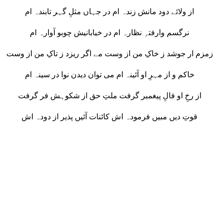
از ولائے دود مانش زندہ ام در جہاں مثلِ گہر تابندہ ام
نرگسم وارفتہِ نظارہ ام در خیابانیش چوبو آوارہ ام
زمزم ار جوشد ز خاکِ من از وست مے اگر ریزد ز تاکِ من از وست
خاکم و از مہرِ او آئینہ ام می توان دیدن نوا در سینہ ام
از رخِ او فالِ پیغمبر گرفت ملتِ حق از شکوہش فر گرفت
قوتِ دیں مبیں فرمودہ اش کائنات آئیں پذیر از دودہ اش