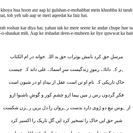
 khoya hua hoon aur aap ki gulshan-e-mohabbat mein khushbu ki tarah 
hai, toh yeh sab aap se meri aqeedat ka faiz hai.
ah roshan kar diya hai, yahan tak ke mere seene ke andar chupe hue n
n-o-shaukat mili. Aap ke irshadat deen-e-mubeen ke liye quwwat ka bais 
مرسلِ حق کرد نامش بوتراب حق ید اللہ خواند در ام الکتاب
ہر کہ دانائے رموزِ زندگیست سرِ اسمائے علی داند کہ چیست
خاکِ تاریکی کہ نامِ او تن است عقل از بیدادِ او در شیون است
فکرِ گردوں رس ز میں پیما ازو چشمِ کور و گوشِ ناشنوا ازو
از ہوس تیغِ دو رُوی دارد بدست رہروان را دل بریں رہزن شکست
شیرِ حق ایں خاک را تسخیر کرد ایں گلِ تاریک را اکسیر کرد