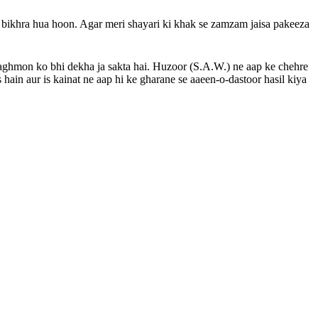
bikhra hua hoon. Agar meri shayari ki khak se zamzam jaisa pakeeza
aghmon ko bhi dekha ja sakta hai. Huzoor (S.A.W.) ne aap ke chehre
hain aur is kainat ne aap hi ke gharane se aaeen-o-dastoor hasil kiya