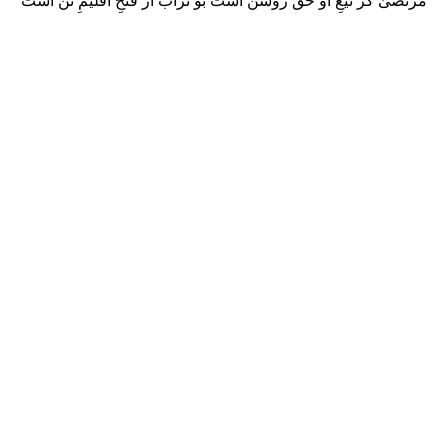
مرتضیٰ کز تیغِ او حق روشن است بو تراب از فتحِ اقلیمِ تن است