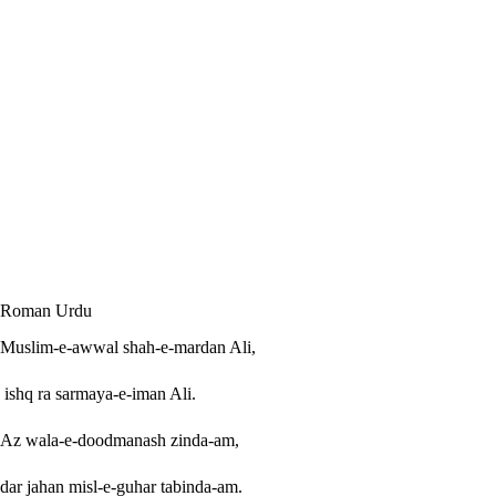
Roman Urdu
Muslim-e-awwal shah-e-mardan Ali,
ishq ra sarmaya-e-iman Ali.
Az wala-e-doodmanash zinda-am,
dar jahan misl-e-guhar tabinda-am.