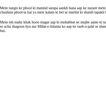
Mein nargis ke phool ki manind sarapa aankh bana aap ke nazare mein
chashma phoot-ta hai ya mere kalam ki bel se marifat ki sharab tapakti 
Mein toh mahz khak hoon magar aap ki mohabbat ne mujhe aaine ki tar
se acha shagoon liya aur Millat-e-Islamia ko aap ke raub-o-jalal se sha
hai..