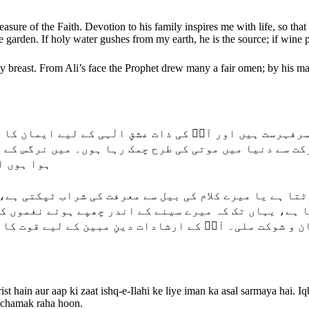
easure of the Faith. Devotion to his family inspires me with life, so that
e garden. If holy water gushes from my earth, he is the source; if wine 
y breast. From Ali’s face the Prophet drew many a fair omen; by his maj
سرفہرست ہیں اور آپؓ کی ذات عشقِ الٰہی کے لیے ایمان کا
کت سے دنیا میں موتی کی طرح چمک رہا ہوں۔ میں نرگس کے 
ہوا ہوں اور آپؓ کی گلشنِ محبت میں خوشبو کی طرح بکھرا ہوا ہوں۔
ا ہے یا میرے کلام کی بیل سے معرفت کی شراب ٹپکتی ہے، 
ا ہے، یہاں تک کہ میرے سینے کے اندر چھپے ہوئے نغموں ک
شان و شوکت ملی۔ آپؓ کے ارشادات دینِ مبین کے لیے قوت کا
rist hain aur aap ki zaat ishq-e-Ilahi ke liye iman ka asal sarmaya hai
ah chamak raha hoon.