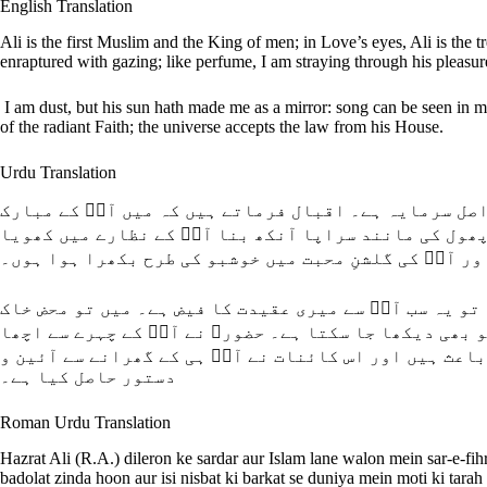
English Translation
Ali is the first Muslim and the King of men; in Love’s eyes, Ali is the tr
enraptured with gazing; like perfume, I am straying through his pleasur
I am dust, but his sun hath made me as a mirror: song can be seen in m
of the radiant Faith; the universe accepts the law from his House.
Urdu Translation
 اصل سرمایہ ہے۔ اقبال فرماتے ہیں کہ میں آپؓ کے مبارک
پھول کی مانند سراپا آنکھ بنا آپؓ کے نظارے میں کھویا
تو یہ سب آپؓ سے میری عقیدت کا فیض ہے۔ میں تو محض خاک
و بھی دیکھا جا سکتا ہے۔ حضورﷺ نے آپؓ کے چہرے سے اچھا
 باعث ہیں اور اس کائنات نے آپؓ ہی کے گھرانے سے آئین و
دستور حاصل کیا ہے۔
Roman Urdu Translation
Hazrat Ali (R.A.) dileron ke sardar aur Islam lane walon mein sar-e-fih
badolat zinda hoon aur isi nisbat ki barkat se duniya mein moti ki tar