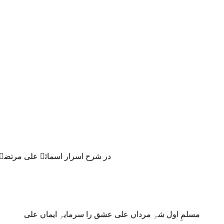
-Khudi-16) Dar Sharah Asrar-e-Isma’ay Ali Murtaza (A.S) در شرح اسرار اسمائے علی مرتضیٰؓ
مسلمِ اول شہِ مرداں علی عشق را سرمایہِ ایماں علی