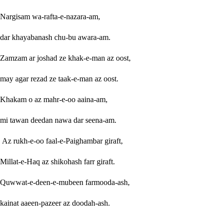
Nargisam wa-rafta-e-nazara-am,
dar khayabanash chu-bu awara-am.
Zamzam ar joshad ze khak-e-man az oost,
may agar rezad ze taak-e-man az oost.
Khakam o az mahr-e-oo aaina-am,
mi tawan deedan nawa dar seena-am.
Az rukh-e-oo faal-e-Paighambar giraft,
Millat-e-Haq az shikohash farr giraft.
Quwwat-e-deen-e-mubeen farmooda-ash,
kainat aaeen-pazeer az doodah-ash.