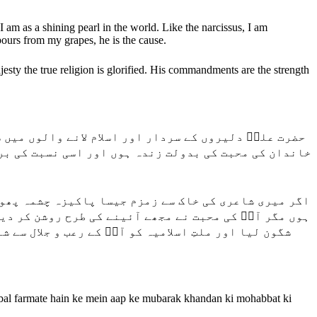
 I am as a shining pearl in the world. Like the narcissus, I am
pours from my grapes, he is the cause.
esty the true religion is glorified. His commandments are the strength
حضرت علیؓ دلیروں کے سردار اور اسلام لانے والوں میں 
خاندان کی محبت کی بدولت زندہ ہوں اور اسی نسبت کی بر
اگر میری شاعری کی خاک سے زمزم جیسا پاکیزہ چشمہ پھوٹت
ہوں مگر آپؓ کی محبت نے مجھے آئینے کی طرح روشن کر دی
شگون لیا اور ملتِ اسلامیہ کو آپؓ کے رعب و جلال سے 
. Iqbal farmate hain ke mein aap ke mubarak khandan ki mohabbat ki