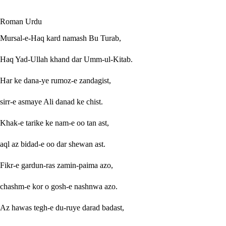
Roman Urdu
Mursal-e-Haq kard namash Bu Turab,
Haq Yad-Ullah khand dar Umm-ul-Kitab.
Har ke dana-ye rumoz-e zandagist,
sirr-e asmaye Ali danad ke chist.
Khak-e tarike ke nam-e oo tan ast,
aql az bidad-e oo dar shewan ast.
Fikr-e gardun-ras zamin-paima azo,
chashm-e kor o gosh-e nashnwa azo.
Az hawas tegh-e du-ruye darad badast,