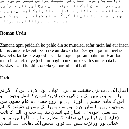
دَو) کے باوجود انسان کی حقیقت پرانی نہیں ہوئی۔ ہر
دور میں انسان ایک نئے جوش، نئی سوچ اور نئی منزلوں
کے ساتھ سامنے آتا ہے۔ نسلِ انسانی ایک ایسا پھول ہے
جو ہر صبح ایک نئی تازگی کے ساتھ کھلتا ہے اور کبھی
بوسیدہ یا پرانا نہیں ہوتا۔
Roman Urdu
Zamana apni paidaish ke pehle din se musalsal safar mein hai aur insan
bhi is zamane ke sath sath rawan-dawan hai. Sadiyon par muheet is
taweel safar ke bawajood insan ki haqiqat purani nahi hui. Har dour
mein insan ek naye josh aur nayi manzilon ke sath samne aata hai.
Nasl-e-insani kabhi boseeda ya purani nahi hoti.
Urdu
اقبال ایک بہت بڑی حقیقت سے پردہ اٹھاتے ہوئے کہتے ہیں کہ اگر تم
برا نہ مانو تو میں ایک راز کی بات بتاؤں؟ انسان کا اصل وجود نہ تو
اس کا مادی جسم ہے اور نہ ہی وہ روح جسے ہم عام معنوں میں
سمجھتے ہیں۔ انسان ان دونوں سے ماورا ایک تیسری حقیقت کا نام
ہے، یعنی “
خودی
“۔ انسان تب انسان بنتا ہے جب وہ اللہ کا نائب
(خلیفہ) بن کر اس کی صفات کا مظہر بنتا ہے۔ اگر اس میں وہ
خدائی نور اور تڑپ نہیں ہے، تو وہ محض ایک ڈھانچہ ہے، انسان
نہیں۔