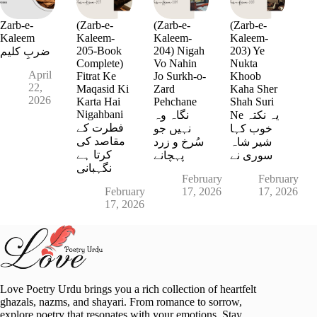
Zarb-e-
(Zarb-e-
(Zarb-e-
(Zarb-e-
Kaleem
Kaleem-
Kaleem-
Kaleem-
205-Book
204) Nigah
203) Ye
ضربِ کلیم
Complete)
Vo Nahin
Nukta
April
Fitrat Ke
Jo Surkh-o-
Khoob
22,
Maqasid Ki
Zard
Kaha Sher
2026
Karta Hai
Pehchane
Shah Suri
Nigahbani
Ne یہ نکتہ
نگاہ وہ
فطرت کے
خوب کہا
نہیں جو
مقاصد کی
شیر شاہ
سُرخ و زرد
کرتا ہے
سوری نے
پہچانے
نگہبانی
February
February
February
17, 2026
17, 2026
17, 2026
Love Poetry Urdu brings you a rich collection of heartfelt
ghazals, nazms, and shayari. From romance to sorrow,
explore poetry that resonates with your emotions. Stay