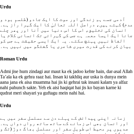
Urdu
آدمی جسے ہم زندگی اور موت کا ایک جادو (طلسمِ بود و
عدم) کہتے ہیں، دراصل اللہ تعالیٰ کا ایک گہرا راز ہے۔
انسان کی تخلیق، اس کا اس دنیا میں آنا اور پھر چلے
جانا ایک ایسا معمہ ہے جس کی گہرائی تک انسانی کلام یا
الفاظ نہیں پہنچ سکتے۔ یہ ایک ایسی حقیقت ہے جس کو
بیان کرنے کی قدرت میری شاعری یا گفتگو میں نہیں ہے۔
Roman Urdu
Admi jise hum zindagi aur maut ka ek jadoo kehte hain, dar-asal Allah
Ta’ala ka ek gehra raaz hai. Insan ki takhliq aur uska is dunya mein
aana jana ek aisa muamma hai jis ki gehrai tak insani kalam ya alfaz
nahi pahunch sakte. Yeh ek aisi haqiqat hai jis ko bayan karne ki
qudrat meri shayari ya guftagu mein nahi hai.
Urdu
زمانہ اپنی پیدائش کے پہلے دن سے مسلسل سفر میں ہے
اور انسان بھی اس زمانے کے ساتھ ساتھ رواں دواں ہے۔
صدیوں پر محیط اس طویل سفر اور مسلسل بھاگ دوڑ (تگ و