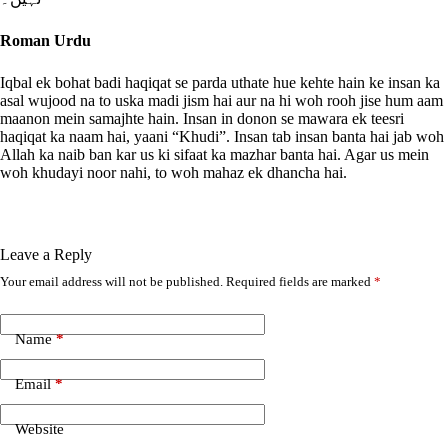
Roman Urdu
Iqbal ek bohat badi haqiqat se parda uthate hue kehte hain ke insan ka
asal wujood na to uska madi jism hai aur na hi woh rooh jise hum aam
maanon mein samajhte hain. Insan in donon se mawara ek teesri
haqiqat ka naam hai, yaani “Khudi”. Insan tab insan banta hai jab woh
Allah ka naib ban kar us ki sifaat ka mazhar banta hai. Agar us mein
woh khudayi noor nahi, to woh mahaz ek dhancha hai.
Leave a Reply
Your email address will not be published.
Required fields are marked
*
A
l
t
e
Name
*
r
n
Email
*
a
t
i
Website
v