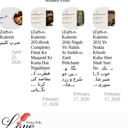
Related Posts
Zarb-e-
(Zarb-e-
(Zarb-e-
(Zarb-e-
Kaleem
Kaleem-
Kaleem-
Kaleem-
205-Book
204) Nigah
203) Ye
ضربِ کلیم
Complete)
Vo Nahin
Nukta
April
Fitrat Ke
Jo Surkh-o-
Khoob
22,
Maqasid Ki
Zard
Kaha Sher
2026
Karta Hai
Pehchane
Shah Suri
Nigahbani
Ne یہ نکتہ
نگاہ وہ
فطرت کے
خوب کہا
نہیں جو
مقاصد کی
شیر شاہ
سُرخ و زرد
کرتا ہے
سوری نے
پہچانے
نگہبانی
February
February
February
17, 2026
17, 2026
17, 2026