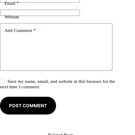
n
Email
*
a
t
i
Website
v
e
Add Comment
*
:
Save my name, email, and website in this browser for the
next time I comment.
POST COMMENT