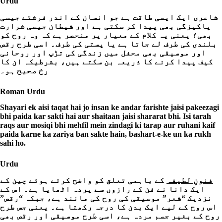
Urdu
شاعری ایک ایسی طاقت ہے جو انسان کے اندر فرشتے جیسی
پاکیزگی بھی پیدا کر سکتی ہے اور شیطان جیسی شرارت
بھی؛ یعنی یہ کلام کے معیار پر منحصر ہے کہ وہ روح کو
بلندی کی طرف لے جاتا ہے یا پستی کی طرف۔ اسی طرح رقص
اور موسیقی بھی محفل میں زندگی کی تڑپ اور روحانی
کیف پیدا کرنے کا ذریعہ بن سکتے ہیں، بشرطیکہ ان کا
رخ صحیح ہو۔
Roman Urdu
Shayari ek aisi taqat hai jo insan ke andar farishte jaisi pakeezagi
bhi paida kar sakti hai aur shaitaan jaisi shararat bhi. Isi tarah
raqs aur mosiqi bhi mehfil mein zindagi ki tarap aur ruhani kaif
paida karne ka zariya ban sakte hain, bashart-e-ke un ka rukh
sahi ho.
Urdu
فنونِ لطیفہ
کے باہمی تعلق کو واضح کرتے ہوئے چین کے
ایک دانا نے فن کے رازوں سے پردہ اٹھایا ہے۔ اس کے
نزدیک “شعر” موسیقی کی روح کی مانند ہے، جبکہ “رقص”
اس روح کے لیے ایک بدن کا درجہ رکھتا ہے۔ یعنی جس طرح
روح کے بغیر جسم مردہ ہے، اسی طرح موسیقی اور رقص بھی