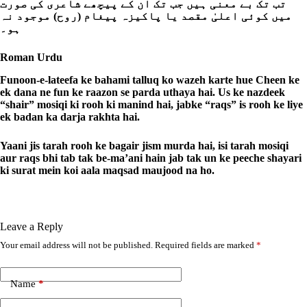
تب تک بے معنی ہیں جب تک ان کے پیچھے شاعری کی صورت
میں کوئی اعلیٰ مقصد یا پاکیزہ پیغام (روح) موجود نہ
ہو۔
Roman Urdu
Funoon-e-lateefa ke bahami talluq ko wazeh karte hue Cheen ke
ek dana ne fun ke raazon se parda uthaya hai. Us ke nazdeek
“shair” mosiqi ki rooh ki manind hai, jabke “raqs” is rooh ke liye
ek badan ka darja rakhta hai.
Yaani jis tarah rooh ke bagair jism murda hai, isi tarah mosiqi
aur raqs bhi tab tak be-ma’ani hain jab tak un ke peeche shayari
ki surat mein koi aala maqsad maujood na ho.
Leave a Reply
Your email address will not be published.
Required fields are marked
*
A
l
t
e
Name
*
r