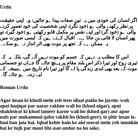
Urdu
اگر انسان کی خودی میں یہ تین صفات پیدا ہو جائیں: وہ اپنی حقیقت
پر نظر رکھنے والی ہو (خود نگر)، اپنی شخصیت کی خود تعمیر کرنے
والی ہو (خود گر) اور اپنے نفس پر مکمل قابو رکھتی ہو (خود گیر)، تو
پھر انسان لا فانی بن جاتا ہے۔ اقبال کہتے ہیں کہ ایسی صورت میں
یہ ممکن ہے کہ تجھ پر موت بھی اثر انداز نہ ہو سکے۔
اس کا مطلب یہ نہیں کہ جسم کو موت نہیں آئے گی، بلکہ یہ کہ
تیری روح اور تیرا ذکر اس بلند مقام پر پہنچ جائے گا جہاں تو جسمانی
موت کے بعد بھی ابدی زندگی پا لے گا اور تیرا نام تاریخ میں ہمیشہ کے
لیے زندہ ہو جائے گا۔
Roman Urdu
Agar insan ki khudi mein yeh teen sifaat paida ho jayein: woh
apni haqiqat par nazar rakhne wali ho (khud-nigar), apni
shakhsiyat ki khud tameer karne wali ho (khud-gar) aur apne
nafs par mukammal qabu rakhti ho (khud-geer), to phir insan la-
fani ban jata hai. Iqbal kehte hain ke aisi soorat mein yeh mumkin
hai ke tujh par maut bhi asar-andaz na ho sake.