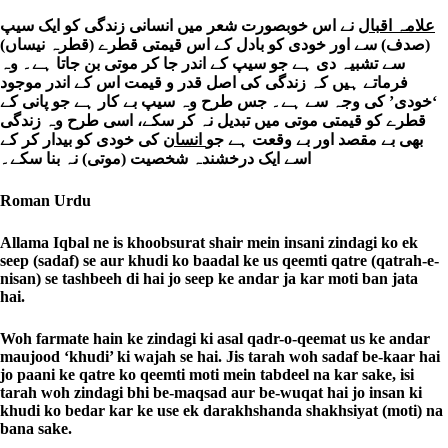
علامہ اقبال
نے اس خوبصورت شعر میں انسانی زندگی کو ایک سیپ
(صدف) سے اور خودی کو بادل کے اس قیمتی قطرے (قطرہ نیساں)
سے تشبیہ دی ہے جو سیپ کے اندر جا کر موتی بن جاتا ہے۔ وہ
فرماتے ہیں کہ زندگی کی اصل قدر و قیمت اس کے اندر موجود
‘خودی’ کی وجہ سے ہے۔ جس طرح وہ سیپ بے کار ہے جو پانی کے
قطرے کو قیمتی موتی میں تبدیل نہ کر سکے، اسی طرح وہ زندگی
بھی بے مقصد اور بے وقعت ہے جو
انسان
کی خودی کو بیدار کر کے
اسے ایک درخشندہ شخصیت (موتی) نہ بنا سکے۔
Roman Urdu
Allama Iqbal ne is khoobsurat shair mein insani zindagi ko ek
seep (sadaf) se aur khudi ko baadal ke us qeemti qatre (qatrah-e-
nisan) se tashbeeh di hai jo seep ke andar ja kar moti ban jata
hai.
Woh farmate hain ke zindagi ki asal qadr-o-qeemat us ke andar
maujood ‘khudi’ ki wajah se hai. Jis tarah woh sadaf be-kaar hai
jo paani ke qatre ko qeemti moti mein tabdeel na kar sake, isi
tarah woh zindagi bhi be-maqsad aur be-wuqat hai jo insan ki
khudi ko bedar kar ke use ek darakhshanda shakhsiyat (moti) na
bana sake.