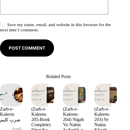
Save my name, email, and website in this browser for the
next time I comment.
POST COMMENT
Related Posts
Zarb-e-
(Zarb-e-
(Zarb-e-
(Zarb-e-
Kaleem
Kaleem-
Kaleem-
Kaleem-
205-Book
204) Nigah
203) Ye
ضربِ کلیم
Complete)
Vo Nahin
Nukta
April
Fitrat Ke
Jo Surkh-o-
Khoob