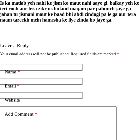
Is ka matlab yeh nahi ke jism ko maut nahi aaye gi, balkay yeh ke
teri rooh aur tera zikr us buland maqam par pahunch jaye ga
jahan tu jismani maut ke baad bhi abdi zindagi pa le ga aur tera
naam tareekh mein hamesha ke liye zinda ho jaye ga.
Leave a Reply
Your email address will not be published.
Required fields are marked
*
A
l
t
e
Name
*
r
n
Email
*
a
t
i
Website
v
e
Add Comment
*
: