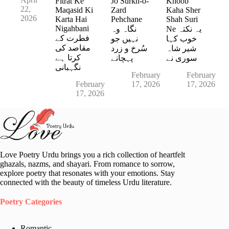
Fitrat Ke
Jo Surkh-o-
Khoob
22,
Maqasid Ki
Zard
Kaha Sher
2026
Karta Hai
Pehchane
Shah Suri
Nigahbani
Ne یہ نکتہ
نگاہ وہ
فطرت کے
خوب کہا
نہیں جو
مقاصد کی
شیر شاہ
سُرخ و زرد
کرتا ہے
سوری نے
پہچانے
نگہبانی
February
February
February
17, 2026
17, 2026
17, 2026
Love Poetry Urdu brings you a rich collection of heartfelt
ghazals, nazms, and shayari. From romance to sorrow,
explore poetry that resonates with your emotions. Stay
connected with the beauty of timeless Urdu literature.
Poetry Categories
Romantic