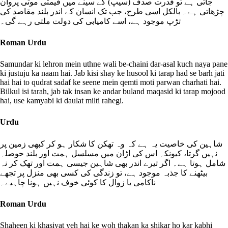
جاتی ہے تو قدرت صدف (سیپ) کے سینے میں قیمتی موتی پروان
چڑھاتی ہے۔ بالکل اسی طرح، جب تک انسان کے اندر بلند مقاصد کی
تڑپ موجود ہے، اسے کامیابی کی دولت ملتی رہے گی۔
Roman Urdu
Samundar ki lehron mein uthne wali be-chaini dar-asal kuch naya pane
ki justuju ka naam hai. Jab kisi shay ke husool ki tarap had se barh jati
hai hai to qudrat sadaf ke seene mein qemti moti parwan charhati hai.
Bilkul isi tarah, jab tak insan ke andar buland maqasid ki tarap mojood
hai, use kamyabi ki daulat milti rahegi.
Urdu
شاہین کی خاصیت یہ ہے کہ وہ تھکن کا شکار ہو کر کبھی زمین پر
نہیں گرتا، کیونکہ اس کی اڑان میں مسلسل ہمت اور بلند حوصلہ
شامل ہوتا ہے۔ اگر تیرے اندر بھی شاہین جیسی ہمت اور تھک کر نہ
بیٹھنے کا جذبہ موجود ہے، تو زندگی کی کسی بھی منزل پر تجھے
ناکامی یا زوال کا کوئی خوف نہیں ہونا چاہیے۔
Roman Urdu
Shaheen ki khasiyat yeh hai ke woh thakan ka shikar ho kar kabhi