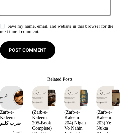
Save my name, email, and website in this browser for the
next time I comment.
POST COMMENT
Related Posts
Zarb-e-
(Zarb-e-
(Zarb-e-
(Zarb-e-
Kaleem
Kaleem-
Kaleem-
Kaleem-
205-Book
204) Nigah
203) Ye
ضربِ کلیم
Complete)
Vo Nahin
Nukta
April