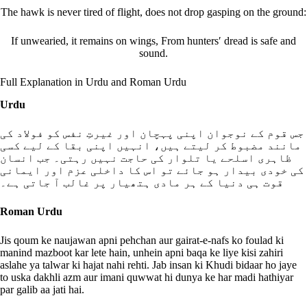
The hawk is never tired of flight, does not drop gasping on the ground:
If unwearied, it remains on wings, From huntersʹ dread is safe and
sound.
Full Explanation in Urdu and Roman Urdu
Urdu
جس قوم کے نوجوان اپنی پہچان اور غیرتِ نفس کو فولاد کی
مانند مضبوط کر لیتے ہیں، انہیں اپنی بقا کے لیے کسی
ظاہری اسلحے یا تلوار کی حاجت نہیں رہتی۔ جب انسان
کی خودی بیدار ہو جائے تو اس کا داخلی عزم اور ایمانی
قوت ہی دنیا کے ہر مادی ہتھیار پر غالب آ جاتی ہے۔
Roman Urdu
Jis qoum ke naujawan apni pehchan aur gairat-e-nafs ko foulad ki
manind mazboot kar lete hain, unhein apni baqa ke liye kisi zahiri
aslahe ya talwar ki hajat nahi rehti. Jab insan ki Khudi bidaar ho jaye
to uska dakhli azm aur imani quwwat hi dunya ke har madi hathiyar
par galib aa jati hai.