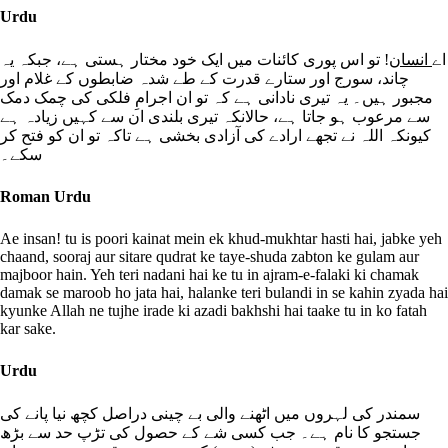
Urdu
اے
انسان
! تو اس پوری کائنات میں ایک خود مختار ہستی ہے، جبکہ یہ
چاند، سورج اور ستارے قدرت کے طے شدہ ضابطوں کے غلام اور
مجبور ہیں۔ یہ تیری نادانی ہے کہ تو ان اجرامِ فلکی کی چمک دمک
سے مرعوب ہو جاتا ہے، حالانکہ تیری بلندی ان سے کہیں زیادہ ہے
کیونکہ اللہ نے تجھے ارادے کی آزادی بخشی ہے تاکہ تو ان کو فتح کر
سکے۔
Roman Urdu
Ae insan! tu is poori kainat mein ek khud-mukhtar hasti hai, jabke yeh
chaand, sooraj aur sitare qudrat ke taye-shuda zabton ke gulam aur
majboor hain. Yeh teri nadani hai ke tu in ajram-e-falaki ki chamak
damak se maroob ho jata hai, halanke teri bulandi in se kahin zyada hai
kyunke Allah ne tujhe irade ki azadi bakhshi hai taake tu in ko fatah
kar sake.
Urdu
سمندر کی لہروں میں اٹھنے والی بے چینی دراصل کچھ نیا پانے کی
جستجو کا نام ہے۔ جب کسی شے کے حصول کی تڑپ حد سے بڑھ