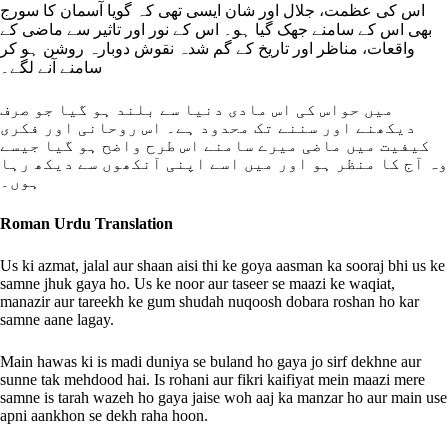
اس کی عظمت، جلال اور شان ایسی تھی کہ گویا آسمان کا سورج
بھی اس کے سامنے جھک گیا ہو۔ اس کے نور اور تاثیر سے ماضی کے
واقعات، مناظر اور تاریخ کے گم شدہ نقوش دوبارہ روشن ہو کر
سامنے آنے لگے۔
میں حواس کی اس مادی دنیا سے بلند ہو گیا جو صرف
دیکھنے اور سننے تک محدود ہے۔ اس روحانی اور فکری
کیفیت میں ماضی میرے سامنے اس طرح واضح ہو گیا جیسے
وہ آج کا منظر ہو اور میں اسے اپنی آنکھوں سے دیکھ رہا
ہوں۔
Roman Urdu Translation
Us ki azmat, jalal aur shaan aisi thi ke goya aasman ka sooraj bhi us ke
samne jhuk gaya ho. Us ke noor aur taseer se maazi ke waqiat,
manazir aur tareekh ke gum shudah nuqoosh dobara roshan ho kar
samne aane lagay.
Main hawas ki is madi duniya se buland ho gaya jo sirf dekhne aur
sunne tak mehdood hai. Is rohani aur fikri kaifiyat mein maazi mere
samne is tarah wazeh ho gaya jaise woh aaj ka manzar ho aur main use
apni aankhon se dekh raha hoon.