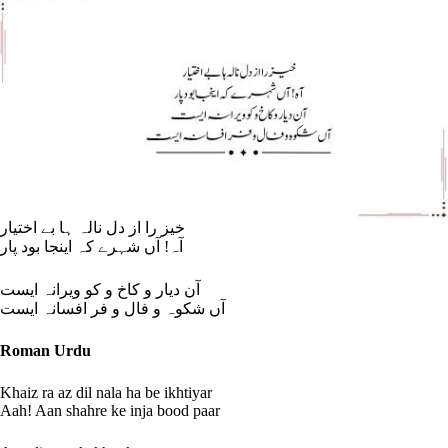
خیز را از دل نالہ ہا بے اختیار
آہ! آں شہرے کہ اینجا بود پار
آن دیار و کاخ و کو ویرانہ ایست
آں شکوہ و فال و فر افسانہ ایست
Roman Urdu
Khaiz ra az dil nala ha be ikhtiyar
Aah! Aan shahre ke inja bood paar