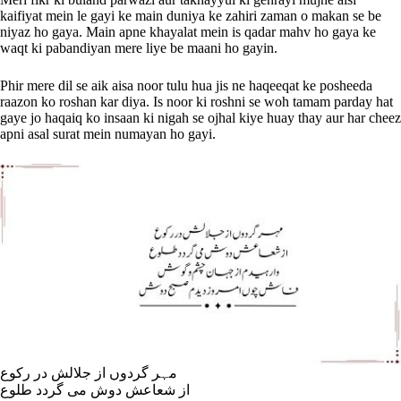
kaifiyat mein le gayi ke main duniya ke zahiri zaman o makan se be
niyaz ho gaya. Main apne khayalat mein is qadar mahv ho gaya ke
waqt ki pabandiyan mere liye be maani ho gayin.
Phir mere dil se aik aisa noor tulu hua jis ne haqeeqat ke posheeda
raazon ko roshan kar diya. Is noor ki roshni se woh tamam parday hat
gaye jo haqaiq ko insaan ki nigah se ojhal kiye huay thay aur har cheez
apni asal surat mein numayan ho gayi.
مہر گردوں از جلالش در رکوع
از شعاعش دوش می گردد طلوع