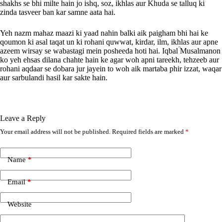
shakhs se bhi milte hain jo ishq, soz, ikhlas aur Khuda se talluq ki
zinda tasveer ban kar samne aata hai.
Yeh nazm mahaz maazi ki yaad nahin balki aik paigham bhi hai ke
qoumon ki asal taqat un ki rohani quwwat, kirdar, ilm, ikhlas aur apne
azeem wirsay se wabastagi mein posheeda hoti hai. Iqbalؒ Musalmanon
ko yeh ehsas dilana chahte hain ke agar woh apni tareekh, tehzeeb aur
rohani aqdaar se dobara jur jayein to woh aik martaba phir izzat, waqar
aur sarbulandi hasil kar sakte hain.
Leave a Reply
Your email address will not be published.
Required fields are marked
*
A
l
t
e
Name
*
r
n
Email
*
a
t
i
Website
v
e