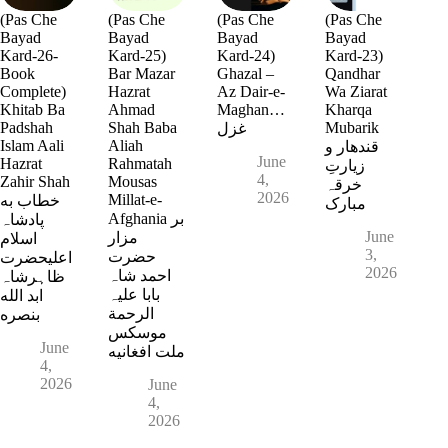
(Pas Che
(Pas Che
(Pas Che
(Pas Che
Bayad
Bayad
Bayad
Bayad
Kard-26-
Kard-25)
Kard-24)
Kard-23)
Book
Bar Mazar
Ghazal –
Qandhar
Complete)
Hazrat
Az Dair-e-
Wa Ziarat
Khitab Ba
Ahmad
Maghan…
Kharqa
Padshah
Shah Baba
Mubarik
غزل
Islam Aali
Aliah
قندھار و
June
Hazrat
Rahmatah
زیارتِ
4,
Zahir Shah
Mousas
خرقہ
2026
Millat-e-
خطاب به
مبارک
Afghania بر
پادشاہ
June
مزار
اسلام
3,
حضرت
اعلیحضرت
2026
احمد شاہ
ظاہرشاہ
بابا علیہ
ابد الله
الرحمة
بنصره
موسکس
June
ملت افغانیه
4,
2026
June
4,
2026