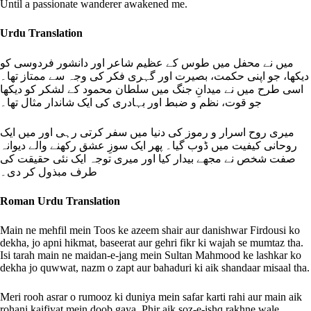
Until a passionate wanderer awakened me.
Urdu Translation
میں نے محفل میں طوس کے عظیم شاعر اور دانشور فردوسی کو
دیکھا، جو اپنی حکمت، بصیرت اور گہری فکر کی وجہ سے ممتاز تھا۔
اسی طرح میں نے میدانِ جنگ میں سلطان محمود کے لشکر کو دیکھا
جو قوت، نظم و ضبط اور بہادری کی ایک شاندار مثال تھا۔
میری روح اسرار و رموز کی دنیا میں سفر کرتی رہی اور میں ایک
روحانی کیفیت میں ڈوب گیا۔ پھر ایک سوزِ عشق رکھنے والے دیوانہ
صفت شخص نے مجھے بیدار کیا اور میری توجہ ایک نئی حقیقت کی
طرف مبذول کر دی۔
Roman Urdu Translation
Main ne mehfil mein Toos ke azeem shair aur danishwar Firdousi ko
dekha, jo apni hikmat, baseerat aur gehri fikr ki wajah se mumtaz tha.
Isi tarah main ne maidan-e-jang mein Sultan Mahmood ke lashkar ko
dekha jo quwwat, nazm o zapt aur bahaduri ki aik shandaar misaal tha.
Meri rooh asrar o rumooz ki duniya mein safar karti rahi aur main aik
rohani kaifiyat mein doob gaya. Phir aik soz-e-ishq rakhne wale