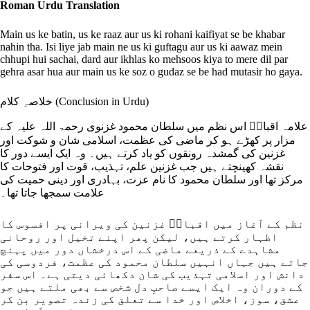
Roman Urdu Translation
Main us ke batin, us ke raaz aur us ki rohani kaifiyat se be khabar
nahin tha. Isi liye jab main ne us ki guftagu aur us ki aawaz mein
chhupi hui sachai, dard aur ikhlas ko mehsoos kiya to mere dil par
gehra asar hua aur main us ke soz o gudaz se be had mutasir ho gaya.
خلاصہِ کلام (Conclusion in Urdu)
علامہ اقبالؒ اس نظم میں سلطان محمود غزنوی رحمۃ اللہ علیہ کے
مزار پر کھڑے ہو کر ماضی کی عظمت، اسلامی شان و شوکت اور
غزنین کی گمشدہ رونقوں کو یاد کرتے ہیں۔ وہ ایک ایسے دور کا
نقشہ کھینچتے ہیں جب غزنین علم، تہذیب، قوت اور فتوحات کا
مرکز تھا اور سلطان محمود کا نام عزت، بہادری اور دینی حمیت کی
علامت سمجھا جاتا تھا۔
نظم کے آغاز میں اقبالؒ غزنین کی ویرانی پر افسوس کا
اظہار کرتے ہیں، لیکن پھر اپنے تخیل اور روحانی
مشاہدے کے ذریعے ماضی کے اس درخشاں دور میں پہنچ
جاتے ہیں جہاں انہیں سلطان محمود کی عظمت، فردوسی کی
دانش اور اسلامی تہذیب کی شان دکھائی دیتی ہے۔ اس سفر
کے دوران وہ ایک ایسے صاحبِ دل شخص سے بھی ملتے ہیں جو
عشق، سوز، اخلاص اور خدا سے تعلق کی زندہ تصویر بن کر