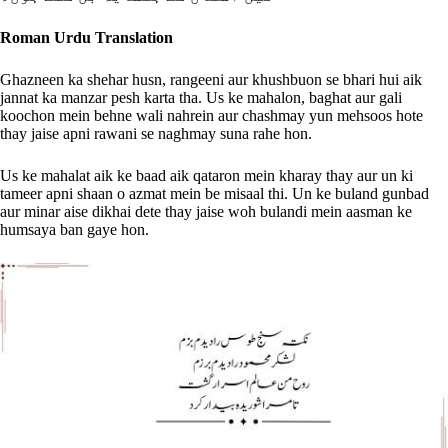
Roman Urdu Translation
Ghazneen ka shehar husn, rangeeni aur khushbuon se bhari hui aik
jannat ka manzar pesh karta tha. Us ke mahalon, baghat aur gali
koochon mein behne wali nahrein aur chashmay yun mehsoos hote
thay jaise apni rawani se naghmay suna rahe hon.
Us ke mahalat aik ke baad aik qataron mein kharay thay aur un ki
tameer apni shaan o azmat mein be misaal thi. Un ke buland gunbad
aur minar aise dikhai dete thay jaise woh bulandi mein aasman ke
humsaya ban gaye hon.