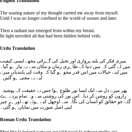
English Translation
The soaring nature of my thought carried me away from myself.
Until I was no longer confined to the world of sooner and later.
Then a radiant sun emerged from within my breast.
Its light unveiled all that had been hidden behind veils.
Urdu Translation
میری فکر کی بلند پروازی اور تخیل کی گہرائی مجھے ایسی کیفیت
میں لے گئی کہ میں دنیا کے ظاہری زمان و مکان سے بے نیاز ہو گیا۔
میں اپنے خیالات میں اس قدر محو ہو گیا کہ وقت کی پابندیاں میرے
لیے بے معنی ہو گئیں۔
پھر میرے دل سے ایک ایسا نور طلوع ہوا جس نے حقیقت کے پوشیدہ
رازوں کو روشن کر دیا۔ اس نور کی روشنی سے وہ تمام پردے ہٹ
گئے جو حقائق کو انسان کی نگاہ سے اوجھل کیے ہوئے تھے اور ہر چیز
اپنی اصل صورت میں نمایاں ہو گئی۔
Roman Urdu Translation
Meri fikr ki buland parwazi aur takhayyul ki gehrayi mujhe aisi