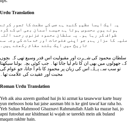
lips.
Urdu Translation
یہ ایک ایسا عظیم گنبد ہے جس کی عظمت کا تصور کرتے
ہوئے یوں محسوس ہوتا ہے جیسے آسمان بھی اس کے گرد
طواف کر رہا ہو۔ یہ سلطان محمود غزنوی رحمۃ اللہ
علیہ کا مزار ہے، جو اپنی فتوحات اور خدمات کی وجہ سے
تاریخ میں ایک بلند مقام رکھتے ہیں۔
سلطان محمود کی شہرت اور مقبولیت اس قدر وسیع تھی کہ بچوں
کے جھولوں میں بھی ان کا نام لیا جاتا تھا۔ جب کوئی بچہ بولنا سیکھتا
تو سب سے پہلے اس کی زبان پر محمود کا نام آ جاتا، جو عوام کی
محبت اور عقیدت کی علامت تھا۔
Roman Urdu Translation
Yeh aik aisa azeem gunbad hai jis ki azmat ka tasawwur karte huay
yun mehsoos hota hai jaise aasman bhi is ke gird tawaf kar raha ho.
Yeh Sultan Mahmood Ghaznavi Rahmatullah Alaih ka mazar hai, jo
apni futoohat aur khidmaat ki wajah se tareekh mein aik buland
maqam rakhte hain.