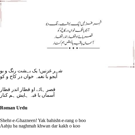
شہر غزنیں! یک بہشت رنگ و بو
آبجو با نغمہ خواں در کاخ و کو
قصر ہائے او قطار اندر قطار
آسماں با قبہ ہایش ہم کنار
Roman Urdu
Shehr-e-Ghazneen! Yak bahisht-e-rang o boo
Aabju ba naghmah khwan dar kakh o koo