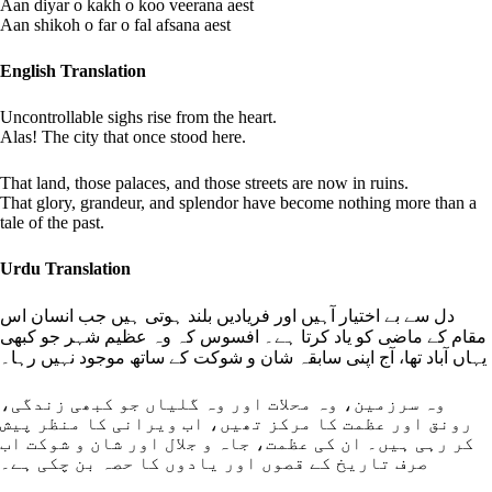
Aan diyar o kakh o koo veerana aest
Aan shikoh o far o fal afsana aest
English Translation
Uncontrollable sighs rise from the heart.
Alas! The city that once stood here.
That land, those palaces, and those streets are now in ruins.
That glory, grandeur, and splendor have become nothing more than a
tale of the past.
Urdu Translation
دل سے بے اختیار آہیں اور فریادیں بلند ہوتی ہیں جب انسان اس
مقام کے ماضی کو یاد کرتا ہے۔ افسوس کہ وہ عظیم شہر جو کبھی
یہاں آباد تھا، آج اپنی سابقہ شان و شوکت کے ساتھ موجود نہیں رہا۔
وہ سرزمین، وہ محلات اور وہ گلیاں جو کبھی زندگی،
رونق اور عظمت کا مرکز تھیں، اب ویرانی کا منظر پیش
کر رہی ہیں۔ ان کی عظمت، جاہ و جلال اور شان و شوکت اب
صرف تاریخ کے قصوں اور یادوں کا حصہ بن چکی ہے۔