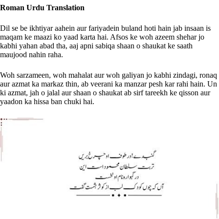
Roman Urdu Translation
Dil se be ikhtiyar aahein aur fariyadein buland hoti hain jab insaan is
maqam ke maazi ko yaad karta hai. Afsos ke woh azeem shehar jo
kabhi yahan abad tha, aaj apni sabiqa shaan o shaukat ke saath
maujood nahin raha.
Woh sarzameen, woh mahalat aur woh galiyan jo kabhi zindagi, ronaq
aur azmat ka markaz thin, ab veerani ka manzar pesh kar rahi hain. Un
ki azmat, jah o jalal aur shaan o shaukat ab sirf tareekh ke qisson aur
yaadon ka hissa ban chuki hai.