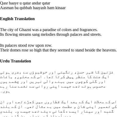
Qasr haaye u qatar andar qatar
Aasman ba qubbah haayash ham kinaar
English Translation
The city of Ghazni was a paradise of colors and fragrances.
Its flowing streams sang melodies through palaces and streets.
Its palaces stood row upon row.
Their domes rose so high that they seemed to stand beside the heavens.
Urdu Translation
غزنین کا شہر حسن، رنگینی اور خوشبوؤں سے بھری ہوئی
ایک جنت کا منظر پیش کرتا تھا۔ اس کے محلوں، باغات
اور گلی کوچوں میں بہنے والی نہریں اور چشمے یوں
محسوس ہوتے تھے جیسے اپنی روانی سے نغمے سنا رہے
ہوں۔
اس کے محلات ایک کے بعد ایک قطاروں میں کھڑے تھے اور ان
کی تعمیر اپنی شان و عظمت میں بے مثال تھی۔ ان کے بلند
گنبد اور مینار ایسے دکھائی دیتے تھے جیسے وہ بلندی
میں آسمان کے ہمسایہ بن گئے ہوں۔