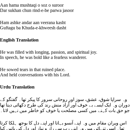
Aan hama mushtaqi o soz o suroor
Dar sukhan chun rind-e-be parwa jasoor
Ham ashke andar aan veerana kasht
Guftagu ba Khuda-e-khweesh dasht
English Translation
He was filled with longing, passion, and spiritual joy.
In speech, he was bold like a fearless wanderer.
He sowed tears in that ruined place.
And held conversations with his Lord.
Urdu Translation
وہ سراپا شوق، عشق، سوز اور روحانی سرور کا پیکر تھا۔ گفتگو کے
دوران وہ ایک ایسے بے خوف اور آزاد منش رند کی طرح دکھائی دیتا تھا
جو حق بات کہنے میں کسی مصلحت یا خوف کو خاطر میں نہیں لاتا۔
اس ویران مقام میں وہ اپنے آنسو بہاتا اور اپنے دل کا بوجھ ہلکا کرتا
تھا۔ اسی تنہائی میں وہ اپنے رب سے راز و نیاز اور دل کی باتیں کیا