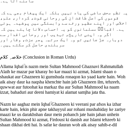
سامنے آتا ہے۔
یہ نظم محض ماضی کی یاد نہیں بلکہ ایک پیغام بھی ہے کہ
قوموں کی اصل طاقت ان کی روحانی قوت، کردار، علم،
اخلاص اور اپنے عظیم ورثے سے وابستگی میں پوشیدہ ہوتی
ہے۔ اقبالؒ مسلمانوں کو یہ احساس دلانا چاہتے ہیں کہ
اگر وہ اپنی تاریخ، تہذیب اور روحانی اقدار سے
دوبارہ جڑ جائیں تو وہ ایک مرتبہ پھر عزت، وقار اور
سربلندی حاصل کر سکتے ہیں۔
خلاصہِ کلام (Conclusion in Roman Urdu)
Allama Iqbalؒ is nazm mein Sultan Mahmood Ghaznavi Rahmatullah
Alaih ke mazar par kharay ho kar maazi ki azmat, Islami shaan o
shaukat aur Ghazneen ki gumshuda ronaqon ko yaad karte hain. Woh
aik aisay daur ka naqsha khenchte hain jab Ghazneen ilm, tehzeeb,
quwwat aur futoohat ka markaz tha aur Sultan Mahmood ka naam
izzat, bahaduri aur deeni hamiyat ki alamat samjha jata tha.
Nazm ke aaghaz mein Iqbalؒ Ghazneen ki veerani par afsos ka izhar
karte hain, lekin phir apne takhayyul aur rohani mushahiday ke zariye
maazi ke us darakhshan daur mein pohanch jate hain jahan unhein
Sultan Mahmood ki azmat, Firdousi ki danish aur Islami tehzeeb ki
shaan dikhai deti hai. Is safar ke dauran woh aik aisay sahib-e-dil