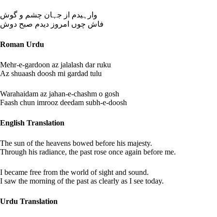
وارہیدم از جہان چشم و گوش
فاش چوں امروز دیدم صبح دوش
Roman Urdu
Mehr-e-gardoon az jalalash dar ruku
Az shuaash doosh mi gardad tulu
Warahaidam az jahan-e-chashm o gosh
Faash chun imrooz deedam subh-e-doosh
English Translation
The sun of the heavens bowed before his majesty.
Through his radiance, the past rose once again before me.
I became free from the world of sight and sound.
I saw the morning of the past as clearly as I see today.
Urdu Translation