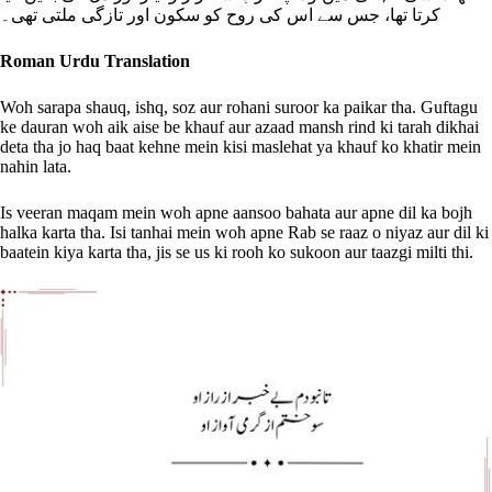
کرتا تھا، جس سے اس کی روح کو سکون اور تازگی ملتی تھی۔
Roman Urdu Translation
Woh sarapa shauq, ishq, soz aur rohani suroor ka paikar tha. Guftagu
ke dauran woh aik aise be khauf aur azaad mansh rind ki tarah dikhai
deta tha jo haq baat kehne mein kisi maslehat ya khauf ko khatir mein
nahin lata.
Is veeran maqam mein woh apne aansoo bahata aur apne dil ka bojh
halka karta tha. Isi tanhai mein woh apne Rab se raaz o niyaz aur dil ki
baatein kiya karta tha, jis se us ki rooh ko sukoon aur taazgi milti thi.