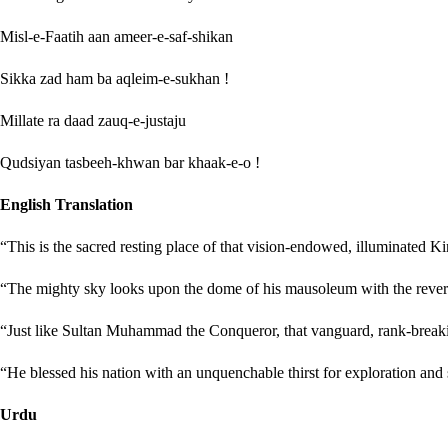
Misl-e-Faatih aan ameer-e-saf-shikan
Sikka zad ham ba aqleim-e-sukhan !
Millate ra daad zauq-e-justaju
Qudsiyan tasbeeh-khwan bar khaak-e-o !
English Translation
“This is the sacred resting place of that vision-endowed, illuminated K
“The mighty sky looks upon the dome of his mausoleum with the reverence
“Just like Sultan Muhammad the Conqueror, that vanguard, rank-breakin
“He blessed his nation with an unquenchable thirst for exploration and s
Urdu