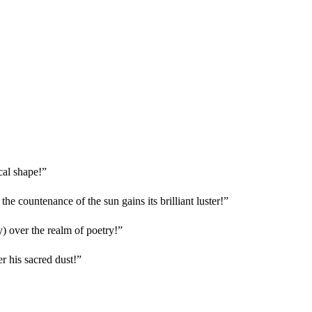
cal shape!”
 countenance of the sun gains its brilliant luster!”
) over the realm of poetry!”
er his sacred dust!”