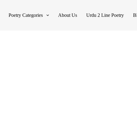
Poetry Categories
About Us
Urdu 2 Line Poetry
B