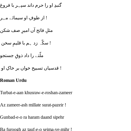
گنبدِ او را حرم داند سپہر با فروغ
از طوفِ او سیمائے مہر !
مثلِ فاتح آں امیرِ صف شکن
سکّہ زد ہم با قلیمِ سخن !
ملّتے را داد ذوقِ جستجو
قدسیاں تسبیح خواں بر خاکِ او !
Roman Urdu
Turbat-e-aan khusraw-e-roshan-zameer
Az zameer-ash millate surat-pazeir !
Gunbad-e-o ra haram daand sipehr
Ba furoogh az tauf-e-o seima-ye-mihr !