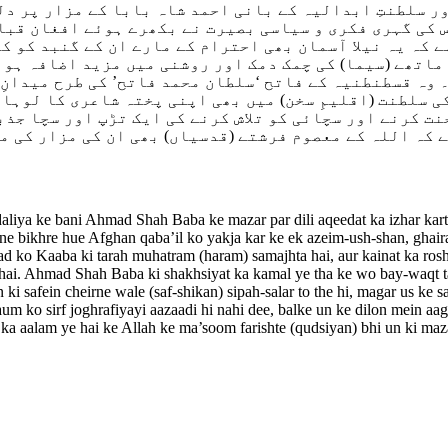
ر سلطنتِ ابدالیہ کے بانی احمد شاہ بابا کے مزار پر دل
جس کی گہری فکری و سیاسی بصیرت نے بکھرے ہوئے افغان قب
ے کہ یہ نیلا آسمان بھی احترام کے مارے ان کے گنبد کو ک
 ماتھے (سیما) کی چمک دمک اور روشنی میں مزید اضافہ ہو 
وہ قسطنطنیہ کے فاتح ‘سلطان محمد فاتح’ کی طرح میدانِ ج
ی سلطنت (اقلیمِ سخن) میں بھی اپنی پختہ شاعری کا لوہا
 کرنے اور سچائی کو تلاش کرنے کی ایک تڑپ اور سچا جذبہ 
 کہ اللہ کے معصوم فرشتے (قدسیاں) بھی ان کی مزار کی م
aliya ke bani Ahmad Shah Baba ke mazar par dili aqeedat ka izhar karte
at ne bikhre hue Afghan qaba’il ko yakja kar ke ek azeim-ush-shan, gha
d ko Kaaba ki tarah muhatram (haram) samajhta hai, aur kainat ka roshan
 hai. Ahmad Shah Baba ki shakhsiyat ka kamal ye tha ke wo bay-waqt t
 safein cheirne wale (saf-shikan) sipah-salar to the hi, magar us ke sa
m ko sirf joghrafiyayi aazaadi hi nahi dee, balke un ke dilon mein aage
i ka aalam ye hai ke Allah ke ma’soom farishte (qudsiyan) bhi un ki maza