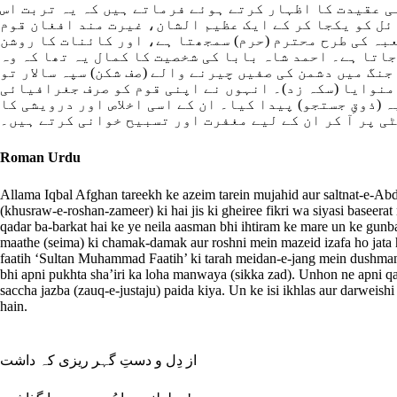
ی عقیدت کا اظہار کرتے ہوئے فرماتے ہیں کہ یہ تربت اس
ائل کو یکجا کر کے ایک عظیم الشان، غیرت مند افغان قوم
(عبہ کی طرح محترم (حرم) سمجھتا ہے، اور کائنات کا روشن
جاتا ہے۔ احمد شاہ بابا کی شخصیت کا کمال یہ تھا کہ وہ
نگ میں دشمن کی صفیں چیرنے والے (صف شکن) سپہ سالار تو
 منوایا (سکہ زد)۔ انہوں نے اپنی قوم کو صرف جغرافیائی
(ذوقِ جستجو) پیدا کیا۔ ان کے اسی اخلاص اور درویشی کا
ٹی پر آ کر ان کے لیے مغفرت اور تسبیح خوانی کرتے ہیں۔
Roman Urdu
Allama Iqbal Afghan tareekh ke azeim tarein mujahid aur saltnat-e-Abd
(khusraw-e-roshan-zameer) ki hai jis ki gheiree fikri wa siyasi baseer
qadar ba-barkat hai ke ye neila aasman bhi ihtiram ke mare un ke gunba
maathe (seima) ki chamak-damak aur roshni mein mazeid izafa ho jata
faatih ‘Sultan Muhammad Faatih’ ki tarah meidan-e-jang mein dushman ki
bhi apni pukhta sha’iri ka loha manwaya (sikka zad). Unhon ne apni qau
saccha jazba (zauq-e-justaju) paida kiya. Un ke isi ikhlas aur darweish
hain.
از دِل و دستِ گہر ریزی کہ داشت