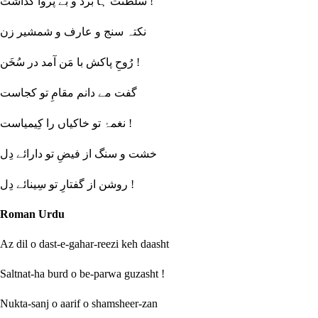
سلطنت ہا بُرد و بے پروا گذاشت !
نکتہ سنج و عارف و شمشیر زن
رُوحِ پاکش با مَن آمد در سُخَن !
گفت مے دانم مقامِ تو کجاست
نغمۂ تو خاکیاں را کِیمیاست !
خشت و سنگ از فیضِ تو دارائے دِل
روشن از گفتارِ تو سِینائے دِل !
Roman Urdu
Az dil o dast-e-gahar-reezi keh daasht
Saltnat-ha burd o be-parwa guzasht !
Nukta-sanj o aarif o shamsheer-zan