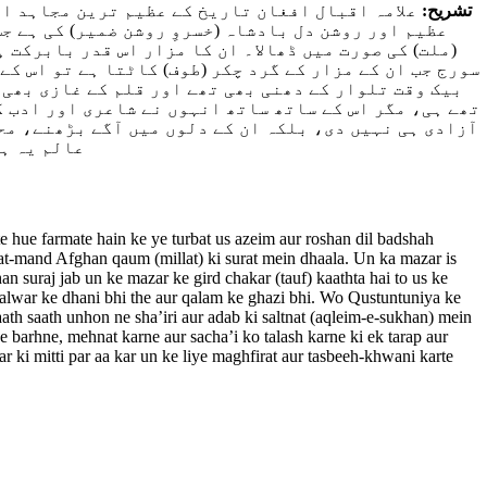
علامہ اقبال افغان تاریخ کے عظیم ترین مجاہد او
:
تشریح
عظیم اور روشن دل بادشاہ (خسروِ روشن ضمیر) کی ہے 
ملت) کی صورت میں ڈھالا۔ ان کا مزار اس قدر بابرکت ہ
سورج جب ان کے مزار کے گرد چکر (طوف) کاٹتا ہے تو اس کے
بیک وقت تلوار کے دھنی بھی تھے اور قلم کے غازی بھی۔ 
تھے ہی، مگر اس کے ساتھ ساتھ انہوں نے شاعری اور ادب ک
آزادی ہی نہیں دی، بلکہ ان کے دلوں میں آگے بڑھنے، محنت
عالم یہ ہے
 hue farmate hain ke ye turbat us azeim aur roshan dil badshah
irat-mand Afghan qaum (millat) ki surat mein dhaala. Un ka mazar is
 suraj jab un ke mazar ke gird chakar (tauf) kaathta hai to us ke
alwar ke dhani bhi the aur qalam ke ghazi bhi. Wo Qustuntuniya ke
ath saath unhon ne sha’iri aur adab ki saltnat (aqleim-e-sukhan) mein
 barhne, mehnat karne aur sacha’i ko talash karne ki ek tarap aur
r ki mitti par aa kar un ke liye maghfirat aur tasbeeh-khwani karte