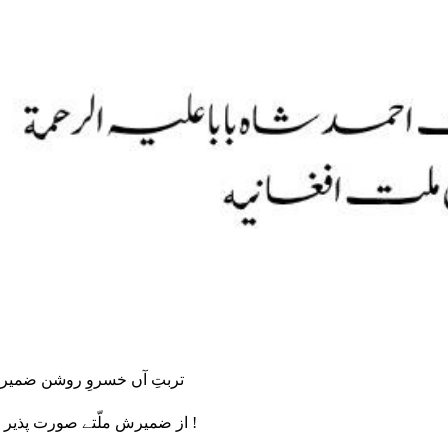
تربتِ آں خسروِ روشن ضمیر
از ضمیرش ملّتے صورت پذیر !