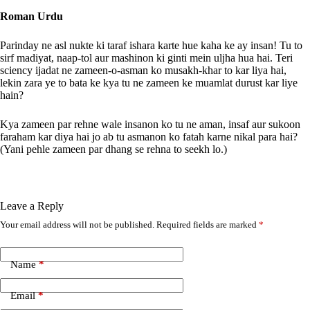
Roman Urdu
Parinday ne asl nukte ki taraf ishara karte hue kaha ke ay insan! Tu to
sirf madiyat, naap-tol aur mashinon ki ginti mein uljha hua hai. Teri
sciency ijadat ne zameen-o-asman ko musakh-khar to kar liya hai,
lekin zara ye to bata ke kya tu ne zameen ke muamlat durust kar liye
hain?
Kya zameen par rehne wale insanon ko tu ne aman, insaf aur sukoon
faraham kar diya hai jo ab tu asmanon ko fatah karne nikal para hai?
(Yani pehle zameen par dhang se rehna to seekh lo.)
Leave a Reply
Your email address will not be published.
Required fields are marked
*
A
l
t
e
Name
*
r
n
Email
*
a