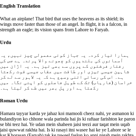
English Translation
What an airplane! That bird that uses the heavens as its shield; its
wings move faster than those of an angel. In flight, it is a falcon, in
strength an eagle; its vision spans from Lahore to Faryab.
Urdu
ہمارا تیار کردہ یہ جہاز کوئی معمولی چیز نہیں، یہ
آسمانوں کی بلندیوں کو چھونے والا پرندہ ہے جس کی
رفتار فرشتوں کے پروں سے بھی تیز ہے۔ یہ اڑان میں
شاہین جیسی تیزی اور طاقت میں عقاب جیسی قوت رکھتا
ہے۔ اس کی رسائی اتنی وسیع ہے کہ یہ لاہور سے لے کر
خراسان (فاریاب) تک کے طویل فاصلوں کو اپنی نگاہ میں
رکھتا ہے اور پل بھر میں طے کر لیتا ہے۔
Roman Urdu
Hamara tayyar karda ye jahaz koi mamooli cheez nahi, ye asmanon ki
bulandiyon ko chhone wala parinda hai jis ki raftaar farishton ke paron
se bhi teez hai. Ye udan mein shaheen jaisi teezi aur taqat mein uqab
jaisi quwwat rakhta hai. Is ki rasayi itni wasee hai ke ye Lahore se le
kar Khorasan (Faryab) tak ke taweel faslon ko apni nigah mein rakhta