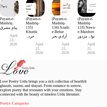
Payam-e-
(Payam-e-
(Payam-e-
(Payam-e-
Mashriq
Mashriq-
Mashriq-
Mashriq-
135)
134) Azadi-
133) Nawa-
پیامِ مشرق
Khurda
e-Behar
e-Mazdoor
April
نواے مزدور
آزادیِ بحر
خردہ
22,
2026
April
April
April
21,
21,
21,
2026
2026
2026
Love Poetry Urdu brings you a rich collection of heartfelt
ghazals, nazms, and shayari. From romance to sorrow,
explore poetry that resonates with your emotions. Stay
connected with the beauty of timeless Urdu literature.
Poetry Categories