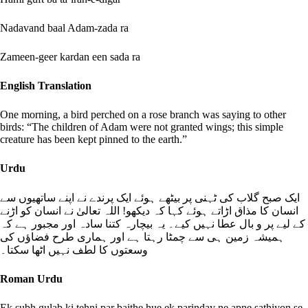
Nadavand baal Adam-zada ra
Zameen-geer kardan een sada ra
English Translation
One morning, a bird perched on a rose branch was saying to other
birds: “The children of Adam were not granted wings; this simple
creature has been kept pinned to the earth.”
Urdu
ایک صبح گلاب کی ٹہنی پر بیٹھے ہوئے ایک پرندے نے اپنے ساتھیوں سے
انسان کا مذاق اڑاتے ہوئے کہا کہ دیکھو! اللہ تعالیٰ نے انسان کو اڑنے
کے لیے پر و بال عطا نہیں کیے۔ یہ بیچارہ کتنا سادہ اور مجبور ہے کہ
ہمیشہ زمین ہی سے چمٹا رہتا ہے اور ہماری طرح فضاؤں کی
وسعتوں کا لطف نہیں اٹھا سکتا۔
Roman Urdu
Ek subh gulab ki tehni par baithe hue ek parinday ne apne sathiyon se