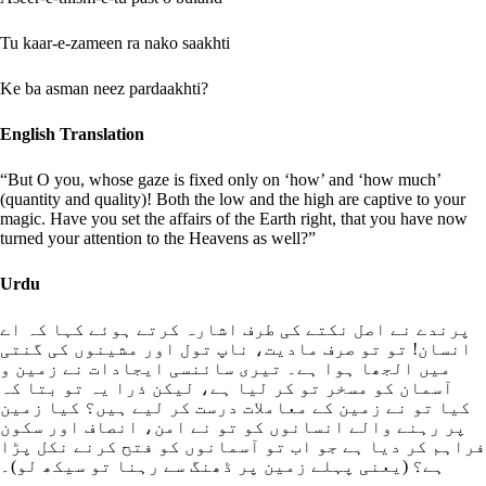
Tu kaar-e-zameen ra nako saakhti
Ke ba asman neez pardaakhti?
English Translation
“But O you, whose gaze is fixed only on ‘how’ and ‘how much’
(quantity and quality)! Both the low and the high are captive to your
magic. Have you set the affairs of the Earth right, that you have now
turned your attention to the Heavens as well?”
Urdu
پرندے نے اصل نکتے کی طرف اشارہ کرتے ہوئے کہا کہ اے
انسان! تو تو صرف مادیت، ناپ تول اور مشینوں کی گنتی
میں الجھا ہوا ہے۔ تیری سائنسی ایجادات نے زمین و
آسمان کو مسخر تو کر لیا ہے، لیکن ذرا یہ تو بتا کہ
کیا تو نے زمین کے معاملات درست کر لیے ہیں؟ کیا زمین
پر رہنے والے انسانوں کو تو نے امن، انصاف اور سکون
فراہم کر دیا ہے جو اب تو آسمانوں کو فتح کرنے نکل پڑا
ہے؟ (یعنی پہلے زمین پر ڈھنگ سے رہنا تو سیکھ لو)۔