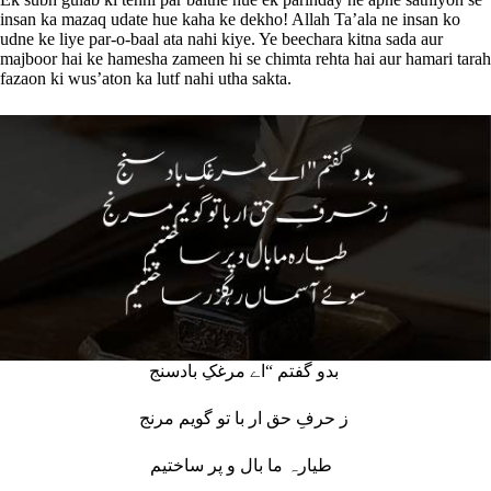
insan ka mazaq udate hue kaha ke dekho! Allah Ta’ala ne insan ko
udne ke liye par-o-baal ata nahi kiye. Ye beechara kitna sada aur
majboor hai ke hamesha zameen hi se chimta rehta hai aur hamari tarah
fazaon ki wus’aton ka lutf nahi utha sakta.
بدو گفتم “اے مرغکِ بادسنج
ز حرفِ حق ار با تو گویم مرنج
طیارہ ما بال و پر ساختیم