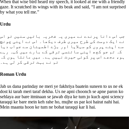
When that wise bird heard my speech, it looked at me with a friendly
gaze. It scratched its wings with its beak and said, “I am not surprised
by what you tell me.”
Urdu
جب اس دانا پرندے نے میری یہ فخریہ باتیں سنیں تو اس
نے ایک دوست کی طرح میری طرف دیکھا۔ اس نے اپنی چونچ
سے اپنے پروں کو سہلایا اور بڑے اطمینان سے جواب دیا
کہ تم جو کچھ اپنی سائنسی ترقی کے بارے میں کہہ رہے
ہو، مجھے اس پر کوئی حیرت نہیں ہے۔ میں مانتا ہوں کہ
تم نے بہت ترقی کر لی ہے۔
Roman Urdu
Jab us dana parinday ne meri ye fakhriya baatein suneen to us ne ek
dost ki tarah meri taraf dekha. Us ne apni choonch se apne paron ko
sehlaya aur bare itminaan se jawab diya ke tum jo kuch apni sciency
taraqqi ke bare mein keh rahe ho, mujhe us par koi hairat nahi hai.
Mein maanta hoon ke tum ne bohat taraqqi kar li hai.