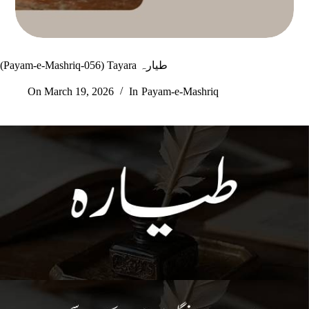
(Payam-e-Mashriq-056) Tayara طیارہ
On
March 19, 2026
In
Payam-e-Mashriq