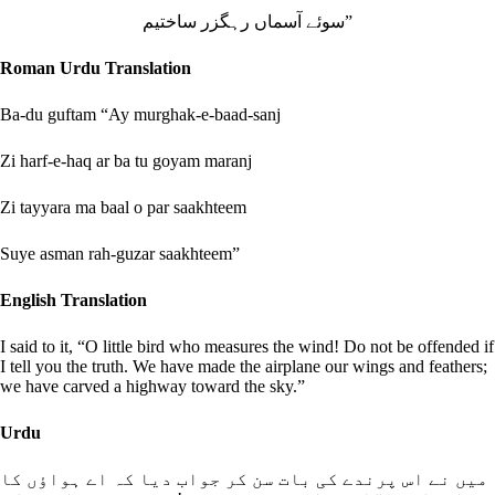
سوئے آسماں رہگزر ساختیم”
Roman Urdu Translation
Ba-du guftam “Ay murghak-e-baad-sanj
Zi harf-e-haq ar ba tu goyam maranj
Zi tayyara ma baal o par saakhteem
Suye asman rah-guzar saakhteem”
English Translation
I said to it, “O little bird who measures the wind! Do not be offended if
I tell you the truth. We have made the airplane our wings and feathers;
we have carved a highway toward the sky.”
Urdu
میں نے اس پرندے کی بات سن کر جواب دیا کہ اے ہواؤں کا