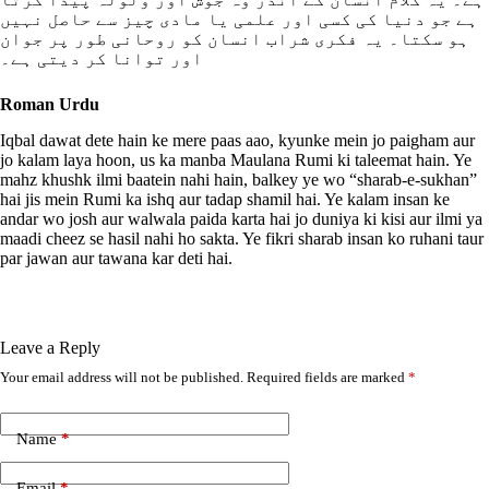
ہے جو دنیا کی کسی اور علمی یا مادی چیز سے حاصل نہیں
ہو سکتا۔ یہ فکری شراب انسان کو روحانی طور پر جوان
اور توانا کر دیتی ہے۔
Roman Urdu
Iqbal dawat dete hain ke mere paas aao, kyunke mein jo paigham aur
jo kalam laya hoon, us ka manba Maulana Rumi ki taleemat hain. Ye
mahz khushk ilmi baatein nahi hain, balkey ye wo “sharab-e-sukhan”
hai jis mein Rumi ka ishq aur tadap shamil hai. Ye kalam insan ke
andar wo josh aur walwala paida karta hai jo duniya ki kisi aur ilmi ya
maadi cheez se hasil nahi ho sakta. Ye fikri sharab insan ko ruhani taur
par jawan aur tawana kar deti hai.
Leave a Reply
Your email address will not be published.
Required fields are marked
*
A
l
t
e
Name
*
r
n
Email
*