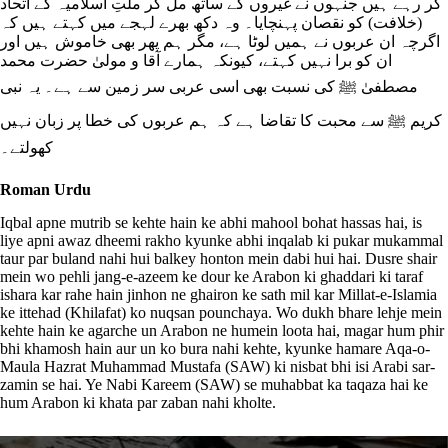
کر رہے ہیں جنہوں نے غیروں کے ساتھ مل کر ملتِ اسلامیہ کے اتحاد
(خلافت) کو نقصان پہنچایا۔ وہ دکھ بھرے لہجے میں کہتے ہیں کہ
اگرچہ ان عربوں نے ہمیں لوٹا ہے، مگر ہم پھر بھی خاموش ہیں اور
ان کو برا نہیں کہتے، کیونکہ ہمارے آقا و مولیٰ حضرت محمد
مصطفیٰ ﷺ کی نسبت بھی اسی عربی سر زمین سے ہے۔ یہ نبی
کریم ﷺ سے محبت کا تقاضا ہے کہ ہم عربوں کی خطا پر زبان نہیں
کھولتے۔
Roman Urdu
Iqbal apne mutrib se kehte hain ke abhi mahool bohat hassas hai, is
liye apni awaz dheemi rakho kyunke abhi inqalab ki pukar mukammal
taur par buland nahi hui balkey honton mein dabi hui hai. Dusre shair
mein wo pehli jang-e-azeem ke dour ke Arabon ki ghaddari ki taraf
ishara kar rahe hain jinhon ne ghairon ke sath mil kar Millat-e-Islamia
ke ittehad (Khilafat) ko nuqsan pounchaya. Wo dukh bhare lehje mein
kehte hain ke agarche un Arabon ne humein loota hai, magar hum phir
bhi khamosh hain aur un ko bura nahi kehte, kyunke hamare Aqa-o-
Maula Hazrat Muhammad Mustafa (SAW) ki nisbat bhi isi Arabi sar-
zamin se hai. Ye Nabi Kareem (SAW) se muhabbat ka taqaza hai ke
hum Arabon ki khata par zaban nahi kholte.