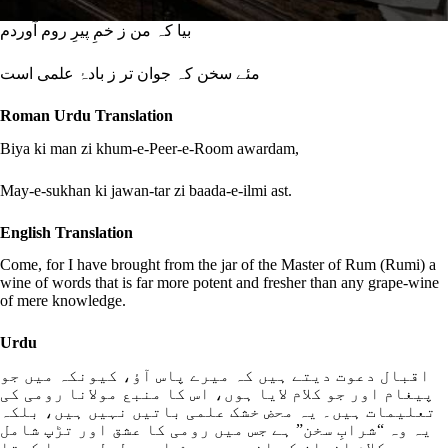
بیا کہ من ز خمِ پیرِ روم آوردم
مئے سخن کہ جوان تر ز بادۂ علمی است
Roman Urdu Translation
Biya ki man zi khum-e-Peer-e-Room awardam,
May-e-sukhan ki jawan-tar zi baada-e-ilmi ast.
English Translation
Come, for I have brought from the jar of the Master of Rum (Rumi) a
wine of words that is far more potent and fresher than any grape-wine
of mere knowledge.
Urdu
اقبال دعوت دیتے ہیں کہ میرے پاس آؤ، کیونکہ میں جو
پیغام اور جو کلام لایا ہوں، اس کا منبع مولانا رومی کی
تعلیمات ہیں۔ یہ محض خشک علمی باتیں نہیں ہیں، بلکہ
یہ وہ “شرابِ سخن” ہے جس میں رومی کا عشق اور تڑپ شامل
ہے۔ یہ کلام انسان کے اندر وہ جوش اور ولولہ پیدا کرتا