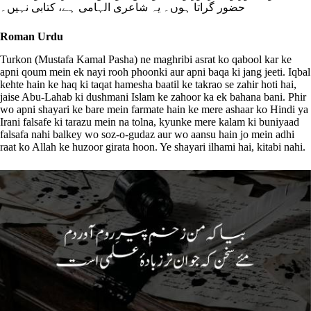
حضور گراتا ہوں۔ یہ شاعری الہامی ہے، کتابی نہیں۔
Roman Urdu
Turkon (Mustafa Kamal Pasha) ne maghribi asrat ko qabool kar ke
apni qoum mein ek nayi rooh phoonki aur apni baqa ki jang jeeti. Iqbal
kehte hain ke haq ki taqat hamesha baatil ke takrao se zahir hoti hai,
jaise Abu-Lahab ki dushmani Islam ke zahoor ka ek bahana bani. Phir
wo apni shayari ke bare mein farmate hain ke mere ashaar ko Hindi ya
Irani falsafe ki tarazu mein na tolna, kyunke mere kalam ki buniyaad
falsafa nahi balkey wo soz-o-gudaz aur wo aansu hain jo mein adhi
raat ko Allah ke huzoor girata hoon. Ye shayari ilhami hai, kitabi nahi.