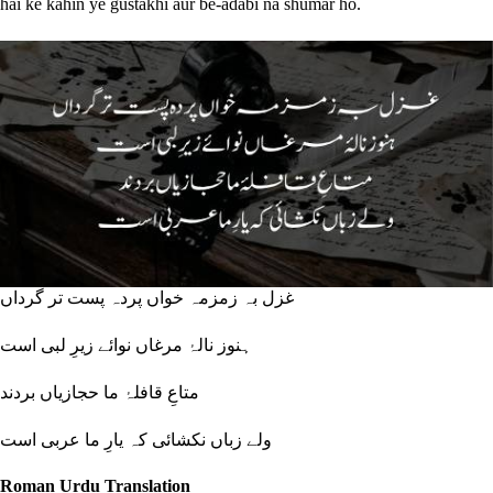
hai ke kahin ye gustakhi aur be-adabi na shumar ho.
غزل بہ زمزمہ خواں پردہ پست تر گرداں
ہنوز نالۂ مرغاں نوائے زیرِ لبی است
متاعِ قافلۂ ما حجازیاں بردند
ولے زباں نکشائی کہ یارِ ما عربی است
Roman Urdu Translation