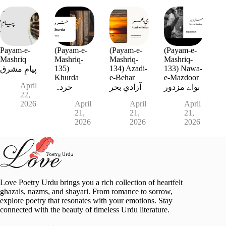
Payam-e-
(Payam-e-
(Payam-e-
(Payam-e-
Mashriq
Mashriq-
Mashriq-
Mashriq-
135)
134) Azadi-
133) Nawa-
پیامِ مشرق
Khurda
e-Behar
e-Mazdoor
April
نواے مزدور
آزادیِ بحر
خردہ
22,
2026
April
April
April
21,
21,
21,
2026
2026
2026
Love Poetry Urdu brings you a rich collection of heartfelt
ghazals, nazms, and shayari. From romance to sorrow,
explore poetry that resonates with your emotions. Stay
connected with the beauty of timeless Urdu literature.