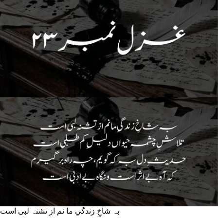
بہ شاخِ زندگیِ ما نم از تشنہ لبی است