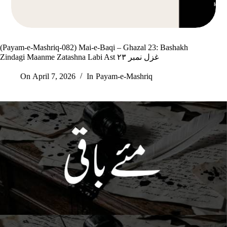
(Payam-e-Mashriq-082) Mai-e-Baqi – Ghazal 23: Bashakh
Zindagi Maanme Zatashna Labi Ast غزل نمبر ۲۳
On
April 7, 2026
In
Payam-e-Mashriq