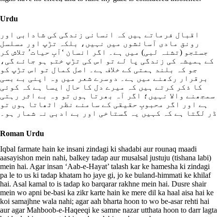
Urdu
اقبال فرماتے ہیں کہ انسانی زندگی کی شادابی اور
رونق مادی آسائشوں میں نہیں، بلکہ تڑپ اور مسلسل
جستجو (تشنہ لبی) میں ہے۔ اگر انسان ‘آبِ حیات’ تلاش کر
کے ہمیشہ کی زندگی پا لے تو اس کی تڑپ ختم ہو جائے گی،
جو کہ بلند ہمتی کے خلاف ہے۔ اصل کمال تو اس تڑپ کو
برقرار رکھنے میں ہے۔ دوسرے شعر میں وہ اپنی بے بسی
کا ذکر کرتے ہیں کہ میرے دل کا حال ایسا ہے کہ کوئی
سمجھنے والا نہیں؛ اگر آہ بھرتا ہوں تو وہ بے اثر رہتی
ہے اور اگر محبوبِ حقیقی کے سامنے نظر اٹھاتا ہوں تو
ڈر لگتا ہے کہ کہیں یہ گستاخی اور بے ادبی نہ شمار ہو۔
Roman Urdu
Iqbal farmate hain ke insani zindagi ki shadabi aur rounaq maadi
aasayishon mein nahi, balkey tadap aur musalsal justuju (tishana labi)
mein hai. Agar insan ‘Aab-e-Hayat’ talash kar ke hamesha ki zindagi
pa le to us ki tadap khatam ho jaye gi, jo ke buland-himmati ke khilaf
hai. Asal kamal to is tadap ko barqarar rakhne mein hai. Dusre shair
mein wo apni be-basi ka zikr karte hain ke mere dil ka haal aisa hai ke
koi samajhne wala nahi; agar aah bharta hoon to wo be-asar rehti hai
aur agar Mahboob-e-Haqeeqi ke samne nazar utthata hoon to darr lagta