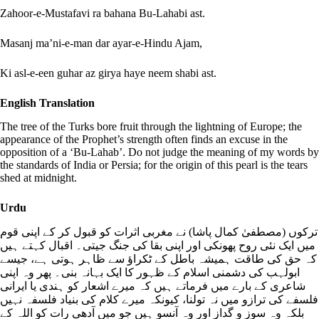
Zahoor-e-Mustafavi ra bahana Bu-Lahabi ast.
Masanj ma’ni-e-man dar ayar-e-Hindu Ajam,
Ki asl-e-een guhar az girya haye neem shabi ast.
English Translation
The tree of the Turks bore fruit through the lightning of Europe; the
appearance of the Prophet’s strength often finds an excuse in the
opposition of a ‘Bu-Lahab’. Do not judge the meaning of my words by
the standards of India or Persia; for the origin of this pearl is the tears
shed at midnight.
Urdu
ترکوں (مصطفیٰ کمال پاشا) نے مغربی اثرات کو قبول کر کے اپنی قوم
میں ایک نئی روح پھونکی اور اپنی بقا کی جنگ جیتی۔ اقبال کہتے ہیں
کہ حق کی طاقت ہمیشہ باطل کے ٹکراؤ سے ظاہر ہوتی ہے، جیسے
ابولہب کی دشمنی اسلام کے ظہور کا ایک بہانہ بنی۔ پھر وہ اپنی
شاعری کے بارے میں فرماتے ہیں کہ میرے اشعار کو ہندی یا ایرانی
فلسفے کی ترازو میں نہ تولنا، کیونکہ میرے کلام کی بنیاد فلسفہ نہیں
بلکہ وہ سوز و گداز اور وہ آنسو ہیں جو میں آدھی رات کو اللہ کے