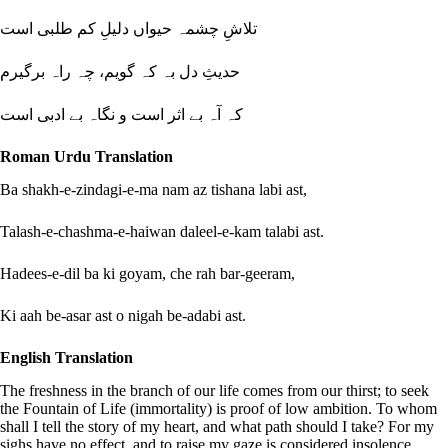
تلاشِ چشمہ حیواں دلیلِ کم طلبی است
حدیثِ دل بہ کہ گویم، چہ راہ برگیرم
کہ آہ بے اثر است و نگاہ بے ادبی است
Roman Urdu Translation
Ba shakh-e-zindagi-e-ma nam az tishana labi ast,
Talash-e-chashma-e-haiwan daleel-e-kam talabi ast.
Hadees-e-dil ba ki goyam, che rah bar-geeram,
Ki aah be-asar ast o nigah be-adabi ast.
English Translation
The freshness in the branch of our life comes from our thirst; to seek
the Fountain of Life (immortality) is proof of low ambition. To whom
shall I tell the story of my heart, and what path should I take? For my
sighs have no effect, and to raise my gaze is considered insolence.