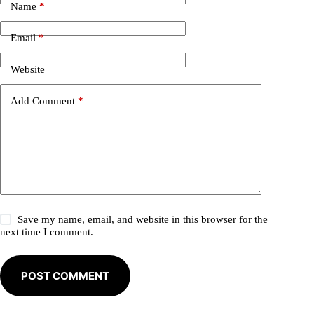
e
Name
*
r
n
Email
*
a
t
i
Website
v
e
Add Comment
*
:
Save my name, email, and website in this browser for the
next time I comment.
POST COMMENT