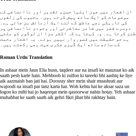
ان اشعار میں جون ایلیا حسن، تقدیر اور ناانصافی کے
موضوعات کو ایک ساتھ پیش کرتے ہیں۔ محبوب کی زلفوں
کی تاریکی بھی عاشق کے لئے ایک آزمائش بن جاتی ہے۔
دوسرے شعر میں شاعر معاشرتی اور وجودی ناانصافی پر
طنز کرتا ہے۔ وہ کہتا ہے کہ اکثر سزا ان لوگوں کو ملتی
ہے جو حقیقت میں قصوروار نہیں ہوتے۔ یہ اشعار محبت
کے ساتھ ساتھ ایک گہری فکری جہت بھی رکھتے ہیں۔
Roman Urdu Translation
In ashaar mein Jaun Elia husn, taqdeer aur na insafi ke mauzuat ko aik
saath pesh karte hain. Mehboob ki zulfon ki tareeki bhi aashiq ke liye
aik aazmaish ban jati hai. Doosray sher mein shair muashrati aur
wajoodi na insafi par tanz karta hai. Woh kehta hai ke aksar saza un
logon ko milti hai jo haqeeqat mein qasoorwar nahin hotay. Yeh ashaar
muhabbat ke saath saath aik gehri fikri jihat bhi rakhtay hain.