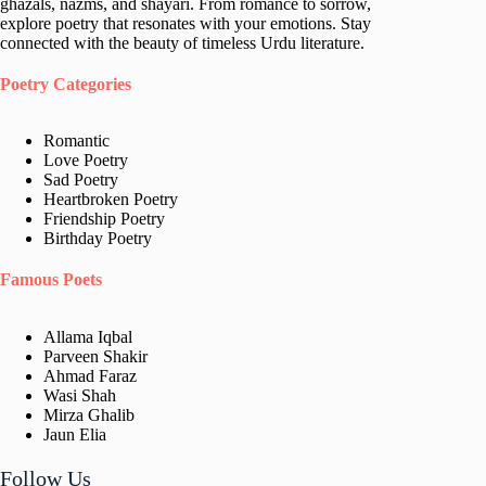
ghazals, nazms, and shayari. From romance to sorrow,
explore poetry that resonates with your emotions. Stay
connected with the beauty of timeless Urdu literature.
Poetry Categories
Romantic
Love Poetry
Sad Poetry
Heartbroken Poetry
Friendship Poetry
Birthday Poetry
Famous Poets
Allama Iqbal
Parveen Shakir
Ahmad Faraz
Wasi Shah
Mirza Ghalib
Jaun Elia​
Follow Us