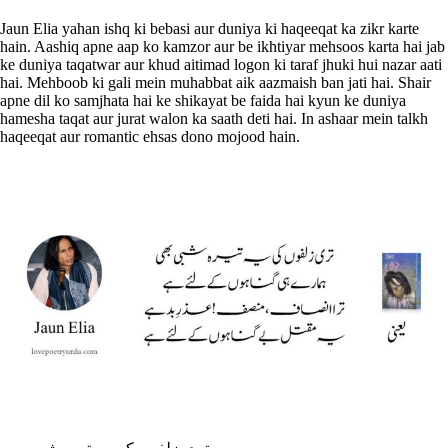
Jaun Elia yahan ishq ki bebasi aur duniya ki haqeeqat ka zikr karte
hain. Aashiq apne aap ko kamzor aur be ikhtiyar mehsoos karta hai jab
ke duniya taqatwar aur khud aitimad logon ki taraf jhuki hui nazar aati
hai. Mehboob ki gali mein muhabbat aik aazmaish ban jati hai. Shair
apne dil ko samjhata hai ke shikayat be faida hai kyun ke duniya
hamesha taqat aur jurat walon ka saath deti hai. In ashaar mein talkh
haqeeqat aur romantic ehsas dono mojood hain.