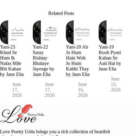
Related Posts
Yani-23
Yani-22
Yani-20 Ab
Yani-19
Khud Se
Saray
Jo Hum
Rooh Pyasi
Hum Ik
Rishtay
Hain Woh
Kahan Se
Nafas Mile
Bhulaye
Jo Hum
Aati Hai by
Bhi Kahan
Jayenge by
Kabhi Thay
Jaun Elia
by Jaun Elia
Jaun Elia
by Jaun Elia
June
June
June
June
15,
17,
17,
16,
2026
2026
2026
2026
Love Poetry Urdu brings you a rich collection of heartfelt