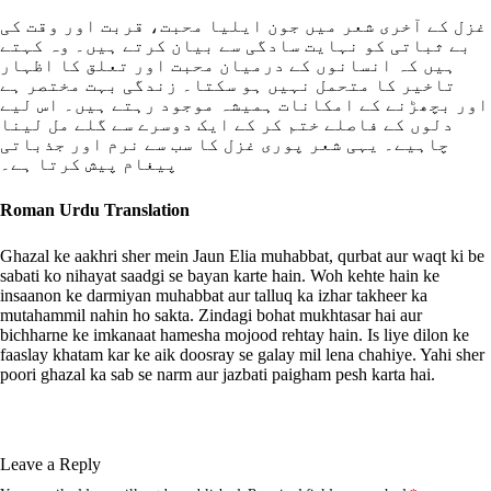
غزل کے آخری شعر میں جون ایلیا محبت، قربت اور وقت کی
بے ثباتی کو نہایت سادگی سے بیان کرتے ہیں۔ وہ کہتے
ہیں کہ انسانوں کے درمیان محبت اور تعلق کا اظہار
تاخیر کا متحمل نہیں ہو سکتا۔ زندگی بہت مختصر ہے
اور بچھڑنے کے امکانات ہمیشہ موجود رہتے ہیں۔ اس لیے
دلوں کے فاصلے ختم کر کے ایک دوسرے سے گلے مل لینا
چاہیے۔ یہی شعر پوری غزل کا سب سے نرم اور جذباتی
پیغام پیش کرتا ہے۔
Roman Urdu Translation
Ghazal ke aakhri sher mein Jaun Elia muhabbat, qurbat aur waqt ki be
sabati ko nihayat saadgi se bayan karte hain. Woh kehte hain ke
insaanon ke darmiyan muhabbat aur talluq ka izhar takheer ka
mutahammil nahin ho sakta. Zindagi bohat mukhtasar hai aur
bichharne ke imkanaat hamesha mojood rehtay hain. Is liye dilon ke
faaslay khatam kar ke aik doosray se galay mil lena chahiye. Yahi sher
poori ghazal ka sab se narm aur jazbati paigham pesh karta hai.
Leave a Reply