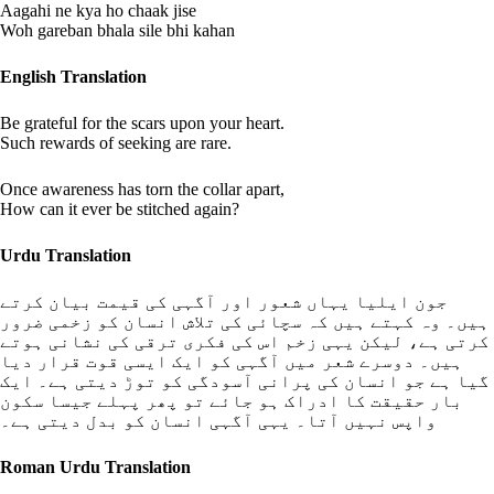
Aagahi ne kya ho chaak jise
Woh gareban bhala sile bhi kahan
English Translation
Be grateful for the scars upon your heart.
Such rewards of seeking are rare.
Once awareness has torn the collar apart,
How can it ever be stitched again?
Urdu Translation
جون ایلیا یہاں شعور اور آگہی کی قیمت بیان کرتے
ہیں۔ وہ کہتے ہیں کہ سچائی کی تلاش انسان کو زخمی ضرور
کرتی ہے، لیکن یہی زخم اس کی فکری ترقی کی نشانی ہوتے
ہیں۔ دوسرے شعر میں آگہی کو ایک ایسی قوت قرار دیا
گیا ہے جو انسان کی پرانی آسودگی کو توڑ دیتی ہے۔ ایک
بار حقیقت کا ادراک ہو جائے تو پھر پہلے جیسا سکون
واپس نہیں آتا۔ یہی آگہی انسان کو بدل دیتی ہے۔
Roman Urdu Translation