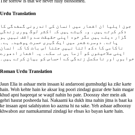
The sorrow is that we never fully blossomed.
Urdu Translation
جون ایلیا ان اشعار میں انسان کی اندرونی گمشدگی کا
ذکر کرتے ہیں۔ وہ کہتے ہیں کہ اکثر لوگ پوری زندگی
گزار دیتے ہیں مگر خود اپنی حقیقت سے واقف نہیں ہو
پاتے۔ دوسرے شعر میں ایک گہری حسرت پوشیدہ ہے۔
ناکامی کا دکھ اتنا نہیں جتنا اس بات کا کہ انسان
اپنی صلاحیتوں کو آزما ہی نہ سکے۔ یہ اشعار ادھورے
خوابوں اور نامکمل زندگی کے احساس کو بیان کرتے ہیں۔
Roman Urdu Translation
Jaun Elia in ashaar mein insaan ki andarooni gumshudgi ka zikr karte
hain. Woh kehte hain ke aksar log poori zindagi guzar dete hain magar
khud apni haqeeqat se waqif nahin ho pate. Doosray sher mein aik
gehri hasrat posheeda hai. Nakaami ka dukh itna nahin jitna is baat ka
ke insaan apni salahiyaton ko aazma hi na sake. Yeh ashaar adhooray
khwabon aur namukammal zindagi ke ehsas ko bayan karte hain.