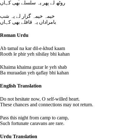
روٹھ لے پھر یہ سلسلے بھی کہاں
خیمہ خیمہ گزار لے یہ شب
بامراداں یہ قافلے بھی کہاں
Roman Urdu
Ab tamal na kar dil-e-khud kaam
Rooth le phir yeh silsilay bhi kahan
Khaima khaima guzar le yeh shab
Ba muraadan yeh qaflay bhi kahan
English Translation
Do not hesitate now, O self-willed heart.
These chances and connections may not return.
Pass this night from camp to camp,
Such fortunate caravans are rare.
Urdu Translation