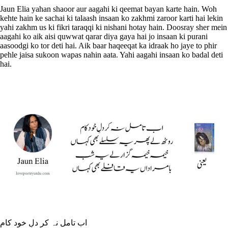
Jaun Elia yahan shaoor aur aagahi ki qeemat bayan karte hain. Woh
kehte hain ke sachai ki talaash insaan ko zakhmi zaroor karti hai lekin
yahi zakhm us ki fikri taraqqi ki nishani hotay hain. Doosray sher mein
aagahi ko aik aisi quwwat qarar diya gaya hai jo insaan ki purani
aasoodgi ko tor deti hai. Aik baar haqeeqat ka idraak ho jaye to phir
pehle jaisa sukoon wapas nahin aata. Yahi aagahi insaan ko badal deti
hai.
اب تامل نہ کر دلِ خود کام