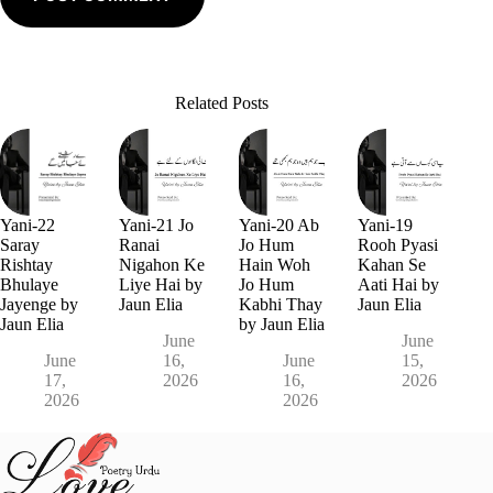
Related Posts
Yani-22
Yani-21 Jo
Yani-20 Ab
Yani-19
Saray
Ranai
Jo Hum
Rooh Pyasi
Rishtay
Nigahon Ke
Hain Woh
Kahan Se
Bhulaye
Liye Hai by
Jo Hum
Aati Hai by
Jayenge by
Jaun Elia
Kabhi Thay
Jaun Elia
Jaun Elia
by Jaun Elia
June
June
June
16,
June
15,
17,
2026
16,
2026
2026
2026