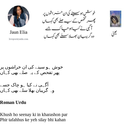
خوش ہو سینے کی ان خراشوں پر
پھر تفحص کے یہ صلے بھی کہاں
آگہی نے کیا ہو چاک جسے
وہ گریبان بھلا سلے بھی کہاں
Roman Urdu
Khush ho seenay ki in kharashon par
Phir tafahhus ke yeh silay bhi kahan