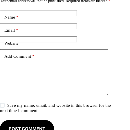
Your email address will not be published.
Required fields are marked
*
A
l
t
e
Name
*
r
n
Email
*
a
t
i
Website
v
e
Add Comment
*
:
Save my name, email, and website in this browser for the
next time I comment.
POST COMMENT