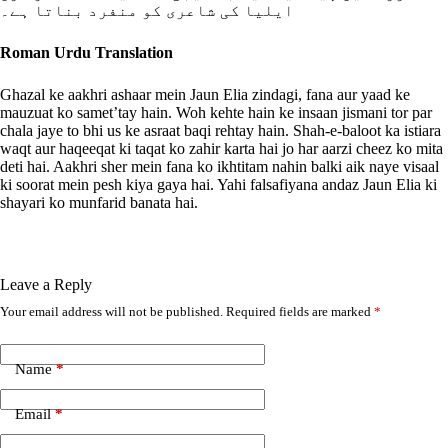
ایلیا کی شاعری کو منفرد بناتا ہے۔
Roman Urdu Translation
Ghazal ke aakhri ashaar mein Jaun Elia zindagi, fana aur yaad ke
mauzuat ko samet’tay hain. Woh kehte hain ke insaan jismani tor par
chala jaye to bhi us ke asraat baqi rehtay hain. Shah-e-baloot ka istiara
waqt aur haqeeqat ki taqat ko zahir karta hai jo har aarzi cheez ko mita
deti hai. Aakhri sher mein fana ko ikhtitam nahin balki aik naye visaal
ki soorat mein pesh kiya gaya hai. Yahi falsafiyana andaz Jaun Elia ki
shayari ko munfarid banata hai.
Leave a Reply
Your email address will not be published.
Required fields are marked
*
A
l
t
e
Name
*
r
n
Email
*
a
t