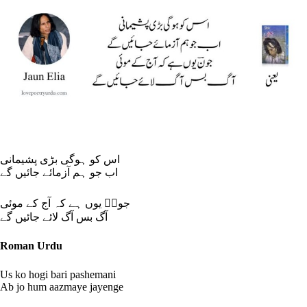
اس کو ہوگی بڑی پشیمانی
اب جو ہم آزمائے جائیں گے
جونؔ یوں ہے کہ آج کے موئی
آگ بس آگ لائے جائیں گے
Roman Urdu
Us ko hogi bari pashemani
Ab jo hum aazmaye jayenge