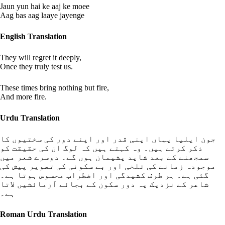
Jaun yun hai ke aaj ke moee
Aag bas aag laaye jayenge
English Translation
They will regret it deeply,
Once they truly test us.
These times bring nothing but fire,
And more fire.
Urdu Translation
جون ایلیا یہاں اپنی قدر اور اپنے دور کی سختیوں کا
ذکر کرتے ہیں۔ وہ کہتے ہیں کہ لوگ ان کی حقیقت کو
سمجھنے کے بعد شاید پشیمان ہوں گے۔ دوسرے شعر میں
موجودہ زمانے کی تلخی اور بے سکونی کی تصویر پیش کی
گئی ہے۔ ہر طرف کشیدگی اور اضطراب محسوس ہوتا ہے۔
شاعر کے نزدیک یہ دور سکون کے بجائے آزمائشیں لاتا
ہے۔
Roman Urdu Translation