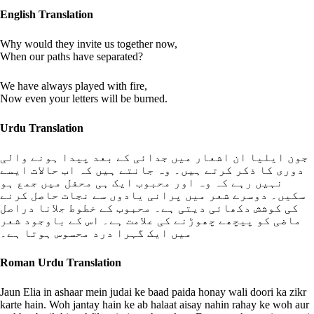
English Translation
Why would they invite us together now,
When our paths have separated?
We have always played with fire,
Now even your letters will be burned.
Urdu Translation
جون ایلیا ان اشعار میں جدائی کے بعد پیدا ہونے والی
دوری کا ذکر کرتے ہیں۔ وہ جانتے ہیں کہ اب حالات ایسے
نہیں رہے کہ وہ اور محبوب ایک ہی محفل میں جمع ہو
سکیں۔ دوسرے شعر میں پرانی یادوں سے نجات حاصل کرنے
کی کوشش دکھائی دیتی ہے۔ محبوب کے خطوط جلانا دراصل
ماضی کو پیچھے چھوڑنے کی علامت ہے۔ اس کے باوجود شعر
میں ایک گہرا درد محسوس ہوتا ہے۔
Roman Urdu Translation
Jaun Elia in ashaar mein judai ke baad paida honay wali doori ka zikr
karte hain. Woh jantay hain ke ab halaat aisay nahin rahay ke woh aur