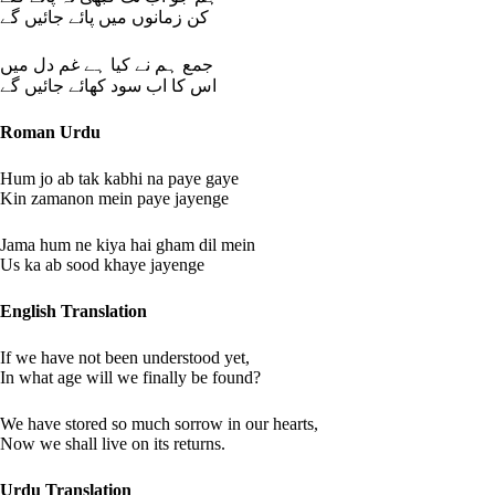
کن زمانوں میں پائے جائیں گے
جمع ہم نے کیا ہے غم دل میں
اس کا اب سود کھائے جائیں گے
Roman Urdu
Hum jo ab tak kabhi na paye gaye
Kin zamanon mein paye jayenge
Jama hum ne kiya hai gham dil mein
Us ka ab sood khaye jayenge
English Translation
If we have not been understood yet,
In what age will we finally be found?
We have stored so much sorrow in our hearts,
Now we shall live on its returns.
Urdu Translation