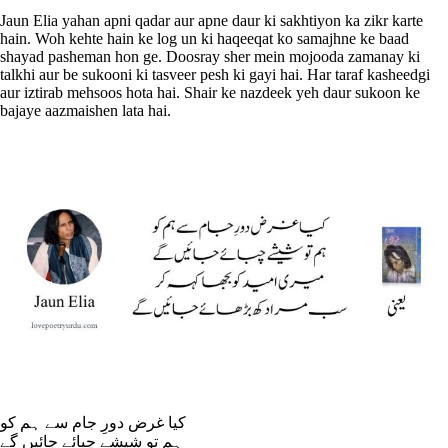
Jaun Elia yahan apni qadar aur apne daur ki sakhtiyon ka zikr karte
hain. Woh kehte hain ke log un ki haqeeqat ko samajhne ke baad
shayad pasheman hon ge. Doosray sher mein mojooda zamanay ki
talkhi aur be sukooni ki tasveer pesh ki gayi hai. Har taraf kasheedgi
aur iztirab mehsoos hota hai. Shair ke nazdeek yeh daur sukoon ke
bajaye aazmaishen lata hai.
کیا غرض دورِ جام سے ہم کو
ہم تو شیشے چبائے جائیں گے