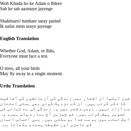
Woh Khuda ho ke Adam o Iblees
Sab ke sab aazmaye jayenge
Shakhsaro! tumhare saray parind
Ik nafas mein uraye jayenge
English Translation
Whether God, Adam, or Iblis,
Everyone must face a test.
O trees, all your birds
May fly away in a single moment.
Urdu Translation
جون ایلیا ان اشعار میں زندگی کی آزمائشوں کی آفاقیت
کا ذکر کرتے ہیں۔ ان کے نزدیک کوئی بھی ہستی امتحان
سے آزاد نہیں۔ دوسرے شعر میں وہ زندگی کی بے ثباتی کی
تصویر پیش کرتے ہیں۔ جو چیزیں آج ہمارے پاس ہیں، وہ
ایک لمحے میں ہم سے جدا ہو سکتی ہیں۔ یہی احساس انسان
کو عاجزی اور حقیقت پسندی سکھاتا ہے۔