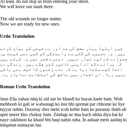
At least, do not stop us from entering your street.
We will leave our mark there.
The old wounds no longer matter.
Now we are ready for new ones.
Urdu Translation
جون ایلیا یہاں عشق کی ضد اور بے خوفی کو بیان کرتے
ہیں۔ وہ محبوب کی گلی سے وابستگی کو کسی بھی قیمت پر
چھوڑنے کے لیے تیار نہیں۔ دوسرے شعر میں وہ کہتے ہیں
کہ پرانے دکھ اب اپنی تاثیر کھو چکے ہیں۔ زندگی نے
اتنا کچھ سکھا دیا ہے کہ نئے زخموں کا خوف بھی باقی
نہیں رہا۔ ان اشعار میں عاشق کی استقامت نمایاں ہے۔
Roman Urdu Translation
Jaun Elia yahan ishq ki zid aur be khaufi ko bayan karte hain. Woh
mehboob ki gali se wabastagi ko kisi bhi qeemat par chhorne ke liye
tayyar nahin. Doosray sher mein woh kehte hain ke puranay dukh ab
apni taseer kho chukay hain. Zindagi ne itna kuch sikha diya hai ke
naye zakhmon ka khauf bhi baqi nahin raha. In ashaar mein aashiq ki
istiqamat numayan hai.