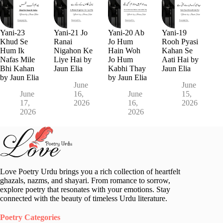
Yani-23
Yani-21 Jo
Yani-20 Ab
Yani-19
Khud Se
Ranai
Jo Hum
Rooh Pyasi
Hum Ik
Nigahon Ke
Hain Woh
Kahan Se
Nafas Mile
Liye Hai by
Jo Hum
Aati Hai by
Bhi Kahan
Jaun Elia
Kabhi Thay
Jaun Elia
by Jaun Elia
by Jaun Elia
June
June
June
16,
June
15,
17,
2026
16,
2026
2026
2026
Love Poetry Urdu brings you a rich collection of heartfelt
ghazals, nazms, and shayari. From romance to sorrow,
explore poetry that resonates with your emotions. Stay
connected with the beauty of timeless Urdu literature.
Poetry Categories