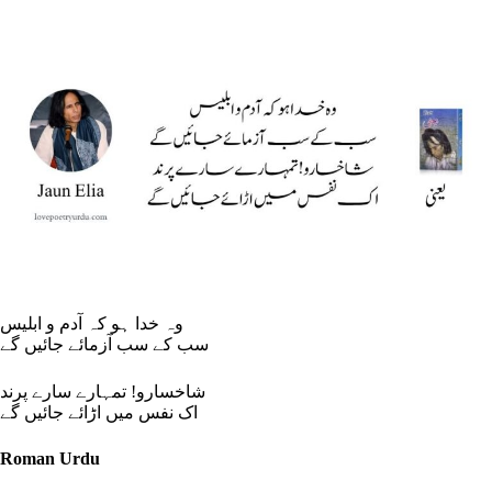
وہ خدا ہو کہ آدم و ابلیس
سب کے سب آزمائے جائیں گے
شاخسارو! تمہارے سارے پرند
اک نفس میں اڑائے جائیں گے
Roman Urdu