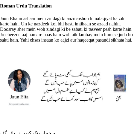
Roman Urdu Translation
Jaun Elia in ashaar mein zindagi ki aazmaishon ki aafaqiyat ka zikr
karte hain. Un ke nazdeek koi bhi hasti imtihaan se azaad nahin.
Doosray sher mein woh zindagi ki be sabati ki tasveer pesh karte hain.
Jo cheezen aaj hamare paas hain woh aik lamhay mein hum se juda ho
sakti hain. Yahi ehsas insaan ko aajzi aur haqeeqat pasandi sikhata hai.
ہم جو اب تک کبھی نہ پائے گئے