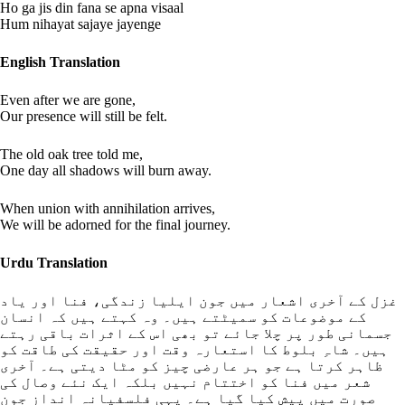
Ho ga jis din fana se apna visaal
Hum nihayat sajaye jayenge
English Translation
Even after we are gone,
Our presence will still be felt.
The old oak tree told me,
One day all shadows will burn away.
When union with annihilation arrives,
We will be adorned for the final journey.
Urdu Translation
غزل کے آخری اشعار میں جون ایلیا زندگی، فنا اور یاد
کے موضوعات کو سمیٹتے ہیں۔ وہ کہتے ہیں کہ انسان
جسمانی طور پر چلا جائے تو بھی اس کے اثرات باقی رہتے
ہیں۔ شاہِ بلوط کا استعارہ وقت اور حقیقت کی طاقت کو
ظاہر کرتا ہے جو ہر عارضی چیز کو مٹا دیتی ہے۔ آخری
شعر میں فنا کو اختتام نہیں بلکہ ایک نئے وصال کی
صورت میں پیش کیا گیا ہے۔ یہی فلسفیانہ انداز جون