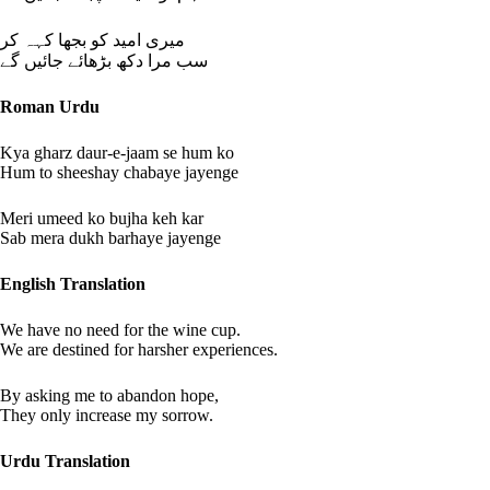
میری امید کو بجھا کہہ کر
سب مرا دکھ بڑھائے جائیں گے
Roman Urdu
Kya gharz daur-e-jaam se hum ko
Hum to sheeshay chabaye jayenge
Meri umeed ko bujha keh kar
Sab mera dukh barhaye jayenge
English Translation
We have no need for the wine cup.
We are destined for harsher experiences.
By asking me to abandon hope,
They only increase my sorrow.
Urdu Translation