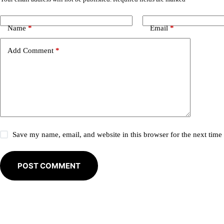
A
l
t
e
Name
*
Email
*
r
n
Add Comment
*
a
t
i
v
e
:
Save my name, email, and website in this browser for the next tim
POST COMMENT