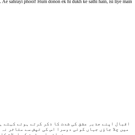
. Ae sahrayi phool! Hum donon ek hi dukh ke sathi hain, isi liye main
میں چلا جاؤں جہاں کوئی دوسرا اس کی تپش سے متاثر نہ 
رہنمائی اور قوم کی اصلاح کا