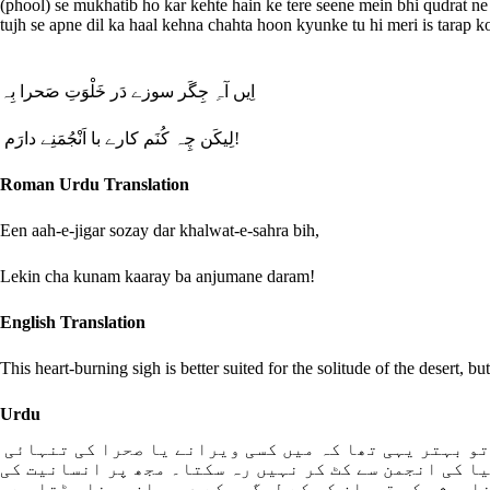
(phool) se mukhatib ho kar kehte hain ke tere seene mein bhi qudrat ne
tujh se apne dil ka haal kehna chahta hoon kyunke tu hi meri is tarap k
اِیں آہِ جِگَر سوزے دَر خَلْوَتِ صَحرا بِہ
لِیکَن چِہ کُنَم کارے با اَنْجُمَنِے دارَم!
Roman Urdu Translation
Een aah-e-jigar sozay dar khalwat-e-sahra bih,
Lekin cha kunam kaaray ba anjumane daram!
English Translation
This heart-burning sigh is better suited for the solitude of the desert, b
Urdu
اقبال اپنے جذبہِ عشق کی شدت کا ذکر کرتے ہوئے کہتے ہیں کہ جو درد اور آہ میرے سینے سے نکلتی ہے، اس کے لیے تو بہتر یہی تھا کہ میں کسی ویرانے یا صحرا کی تنہائی
یا کی انجمن سے کٹ کر نہیں رہ سکتا۔ مجھ پر انسانیت کی
خاموشی کو قربان کر کے لوگوں کے درمیان رہنا پڑتا ہے۔