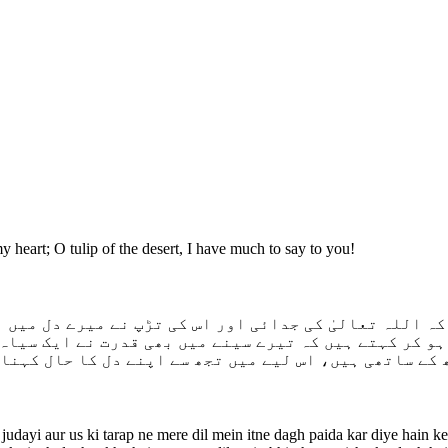
 heart; O tulip of the desert, I have much to say to you!
 ہو کر کہتے ہیں کہ تیرے سینے میں بھی قدرت نے ایک سیاہ 
 کے ساتھی ہیں، اس لیے میں تجھ سے اپنے دل کا حال کہنا
 judayi aur us ki tarap ne mere dil mein itne dagh paida kar diye hain k