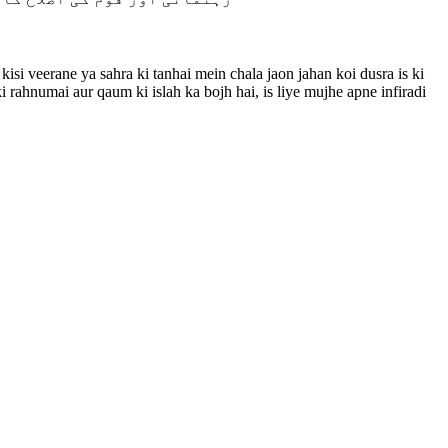
 kisi veerane ya sahra ki tanhai mein chala jaon jahan koi dusra is ki
 rahnumai aur qaum ki islah ka bojh hai, is liye mujhe apne infiradi