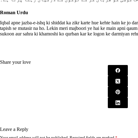
Roman Urdu
Iqbal apne jazba-e-ishq ki shiddat ka zikr karte hue kehte hain ke jo dar
tapish se mutasir na ho. Lekin meri majboori ye hai ke main apni qaum a
sukoon aur sahra ki khamoshi ko qurban kar ke logon ke darmiyan rehn
Share your love
Leave a Reply
Your email address will not be published.
Required fields are marked
*