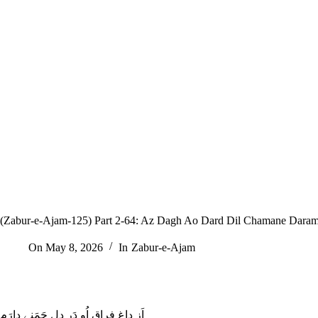
On
May 8, 2026
In
Zabur-e-Ajam
اَز داغِ فِراقِ اُو دَر دِل چَمَنے دارَم