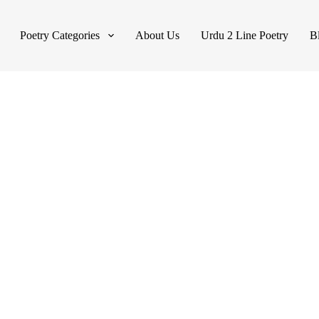
Poetry Categories
About Us
Urdu 2 Line Poetry
B