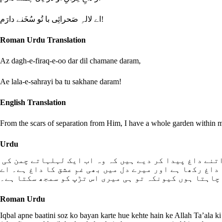
اے لالہِ صَحرائِی با تُو سُخَنے دارَم!
Roman Urdu Translation
Az dagh-e-firaq-e-oo dar dil chamane daram,
Ae lala-e-sahrayi ba tu sakhane daram!
English Translation
From the scars of separation from Him, I have a whole garden within my
Urdu
اقبال اپنے باطنی سوز کو بیان کرتے ہوئے کہتے ہیں کہ اللہ تعالیٰ کی جدائی اور اس کی تڑپ نے میرے دل میں اتنے داغ پیدا کر دیے ہیں کہ وہ اب ایک لہلہاتے چمن کی
داغ رکھا ہے اور میرے دل میں بھی غمِ عشق کا داغ ہے۔ اے
 چاہتا ہوں کیونکہ تو ہی میری اس تڑپ کو سمجھ سکتا ہے۔
Roman Urdu
Iqbal apne baatini soz ko bayan karte hue kehte hain ke Allah Ta’ala ki