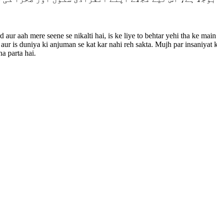
d aur aah mere seene se nikalti hai, is ke liye to behtar yehi tha ke main
ur is duniya ki anjuman se kat kar nahi reh sakta. Mujh par insaniyat ki
a parta hai.